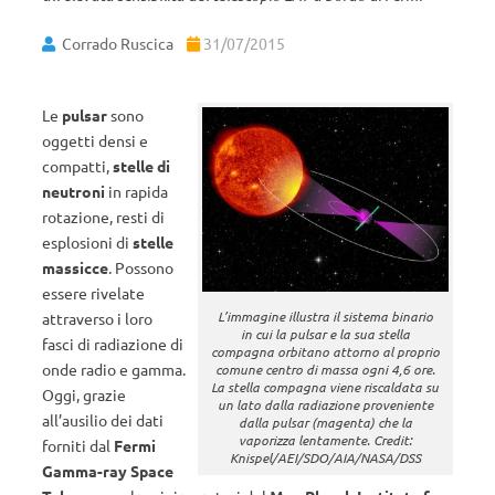
Corrado Ruscica
31/07/2015
Le
pulsar
sono
oggetti densi e
compatti,
stelle di
neutroni
in rapida
rotazione, resti di
esplosioni di
stelle
massicce
. Possono
essere rivelate
L’immagine illustra il sistema binario
attraverso i loro
in cui la pulsar e la sua stella
fasci di radiazione di
compagna orbitano attorno al proprio
onde radio e gamma.
comune centro di massa ogni 4,6 ore.
La stella compagna viene riscaldata su
Oggi, grazie
un lato dalla radiazione proveniente
all’ausilio dei dati
dalla pulsar (magenta) che la
vaporizza lentamente. Credit:
forniti dal
Fermi
Knispel/AEI/SDO/AIA/NASA/DSS
Gamma-ray Space