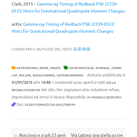
Clark, 2015 –
Gamma-ray Timing of Redback PSR J2339-
0533: Hints for Gravitational Quadrupole Moment Changes
arXiv:
Gamma-ray Timing of Redback PSR J2339-0533:
Hints for Gravitational Quadrupole Moment Changes
LICENZA PER IL RIUTILIZZO DEL TESTO:
,
,
,
ASTRONOMIA
NEWS
SPAZIO
ASTROPHYSICAL JOURNAL
FERMI-
,
,
,
Articolo pubblicato il
LAT
PULSAR
RAGGI GAMMA
SISTEMA BINARIO
31/07/2015
alle
13:48
. I commenti sono aperti a tutti
SULLA
del sito. Per segnalare alla redazione refusi,
PAGINA FACEBOOK
imprecisioni ed errori è invece disponibile un
.
MODULO DEDICATO
Doi:
10.20371/INAF/2724-2641/788394
Navigazione articolo
←
Roccioso e a soli 23 anni
Via Lattea: una stella su tre