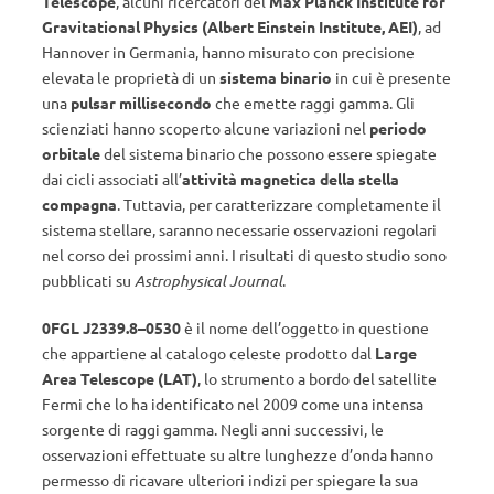
Telescope
, alcuni ricercatori del
Max Planck Institute for
Gravitational Physics (Albert Einstein Institute, AEI)
, ad
Hannover in Germania, hanno misurato con precisione
elevata le proprietà di un
sistema binario
in cui è presente
una
pulsar millisecondo
che emette raggi gamma. Gli
scienziati hanno scoperto alcune variazioni nel
periodo
orbitale
del sistema binario che possono essere spiegate
dai cicli associati all’
attività magnetica della stella
compagna
. Tuttavia, per caratterizzare completamente il
sistema stellare, saranno necessarie osservazioni regolari
nel corso dei prossimi anni. I risultati di questo studio sono
pubblicati su
Astrophysical Journal
.
0FGL J2339.8–0530
è il nome dell’oggetto in questione
che appartiene al catalogo celeste prodotto dal
Large
Area Telescope (LAT)
, lo strumento a bordo del satellite
Fermi che lo ha identificato nel 2009 come una intensa
sorgente di raggi gamma. Negli anni successivi, le
osservazioni effettuate su altre lunghezze d’onda hanno
permesso di ricavare ulteriori indizi per spiegare la sua