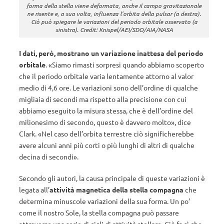
forma della stella viene deformata, anche il campo gravitazionale
ne risente e, a sua volta, influenza l’orbita della pulsar (a destra).
Ciò può spiegare le variazioni del periodo orbitale osservato (a
sinistra). Credit: Knispel/AEI/SDO/AIA/NASA
I dati, però, mostrano un variazione inattesa del periodo
orbitale
. «Siamo rimasti sorpresi quando abbiamo scoperto
che il periodo orbitale varia lentamente attorno al valor
medio di 4,6 ore. Le variazioni sono dell’ordine di qualche
migliaia di secondi ma rispetto alla precisione con cui
abbiamo eseguito la misura stessa, che è dell’ordine del
milionesimo di secondo, questo è davvero molto», dice
Clark. «Nel caso dell’orbita terrestre ciò significherebbe
avere alcuni anni più corti o più lunghi di altri di qualche
decina di secondi».
Secondo gli autori, la causa principale di queste variazioni è
legata all’
attività magnetica della stella compagna
che
determina minuscole variazioni della sua forma. Un po’
come il nostro Sole, la stella compagna può passare
attraverso una serie di cicli di attività stellare. Ciò fa sì che