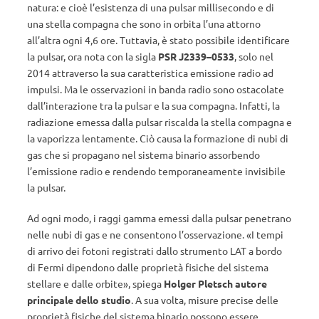
natura: e cioè l’esistenza di una pulsar millisecondo e di
una stella compagna che sono in orbita l’una attorno
all’altra ogni 4,6 ore. Tuttavia, è stato possibile identificare
la pulsar, ora nota con la sigla
PSR J2339–0533
, solo nel
2014 attraverso la sua caratteristica emissione radio ad
impulsi. Ma le osservazioni in banda radio sono ostacolate
dall’interazione tra la pulsar e la sua compagna. Infatti, la
radiazione emessa dalla pulsar riscalda la stella compagna e
la vaporizza lentamente. Ciò causa la formazione di nubi di
gas che si propagano nel sistema binario assorbendo
l’emissione radio e rendendo temporaneamente invisibile
la pulsar.
Ad ogni modo, i raggi gamma emessi dalla pulsar penetrano
nelle nubi di gas e ne consentono l’osservazione. «I tempi
di arrivo dei fotoni registrati dallo strumento LAT a bordo
di Fermi dipendono dalle proprietà fisiche del sistema
stellare e dalle orbite», spiega
Holger Pletsch autore
principale dello studio
. A sua volta, misure precise delle
proprietà fisiche del sistema binario possono essere