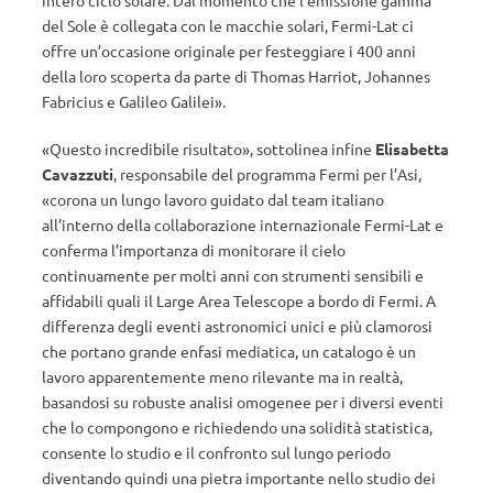
intero ciclo solare. Dal momento che l’emissione gamma
del Sole è collegata con le macchie solari, Fermi-Lat ci
offre un’occasione originale per festeggiare i 400 anni
della loro scoperta da parte di Thomas Harriot, Johannes
Fabricius e Galileo Galilei».
«Questo incredibile risultato», sottolinea infine
Elisabetta
Cavazzuti
, responsabile del programma Fermi per l’Asi,
«corona un lungo lavoro guidato dal team italiano
all’interno della collaborazione internazionale Fermi-Lat e
conferma l’importanza di monitorare il cielo
continuamente per molti anni con strumenti sensibili e
affidabili quali il Large Area Telescope a bordo di Fermi. A
differenza degli eventi astronomici unici e più clamorosi
che portano grande enfasi mediatica, un catalogo è un
lavoro apparentemente meno rilevante ma in realtà,
basandosi su robuste analisi omogenee per i diversi eventi
che lo compongono e richiedendo una solidità statistica,
consente lo studio e il confronto sul lungo periodo
diventando quindi una pietra importante nello studio dei