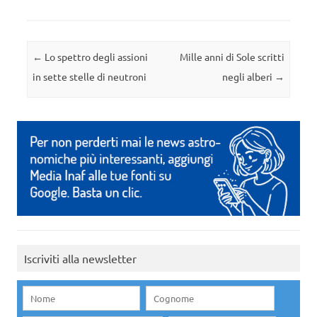
Navigazione articolo
←
Lo spettro degli assioni
Mille anni di Sole scritti
in sette stelle di neutroni
negli alberi
→
Iscriviti alla newsletter