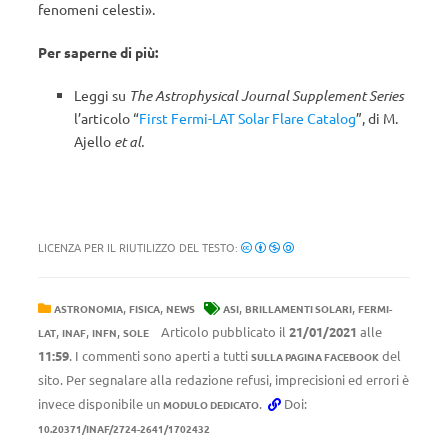
fenomeni celesti».
Per saperne di più:
Leggi su
The Astrophysical Journal Supplement Series
l’articolo “
First Fermi-LAT Solar Flare Catalog
”, di M.
Ajello
et al.
LICENZA PER IL RIUTILIZZO DEL TESTO:
,
,
,
,
ASTRONOMIA
FISICA
NEWS
ASI
BRILLAMENTI SOLARI
FERMI-
,
,
,
Articolo pubblicato il
21/01/2021
alle
LAT
INAF
INFN
SOLE
11:59
. I commenti sono aperti a tutti
del
SULLA PAGINA FACEBOOK
sito. Per segnalare alla redazione refusi, imprecisioni ed errori è
invece disponibile un
.
Doi:
MODULO DEDICATO
10.20371/INAF/2724-2641/1702432