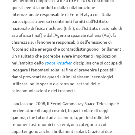
nel periodo compreso tra il 2010 e il 2018. Lo studio di
questi eventi, condotto dalla collaborazione
internazionale responsabile di Fermi-Lat, a cui l’Italia
partecipa attraverso i contributi forniti dall’Istituto
nazionale di fisica nucleare (Infn), dall’Istituto nazionale di
astrofisica (Inaf) e dall’Agenzia spaziale italiana (Asi), fa
chiarezza sui fenomeni responsabili dell’emissione di
fotoni ad alta energia che contraddistinguono i brillamenti.
Un risultato che potrebbe avere importanti implicazioni
nell’ambito dello
space weather
, disciplina che si occupa di
indagare i fenomeni solari al fine di prevenire i possibili
danni provocati da questi ultimi ai sistemi tecnologici
utilizzati nello spazio o a terra nei settori delle
telecomunicazioni e dei trasporti.
Lanciato nel 2008, il Fermi Gamma-ray Space Telescope è
un rivelatore di raggi cosmici, in particolare di raggi
gamma, cioè fotoni ad alta energia, per lo studio dei
fenomeni astronomici estremi, una categoria a cui
appartengono anche i brillamenti solari. Grazie ai due