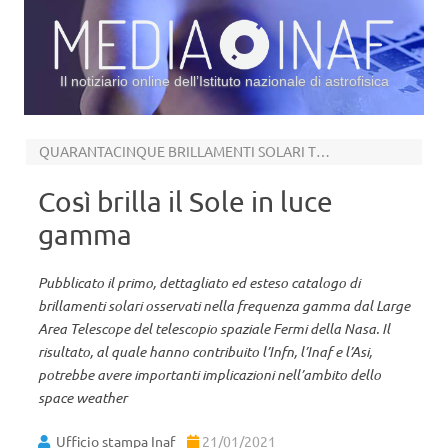
Il notiziario online dell’Istituto nazionale di astrofisica
Vai al contenuto
QUARANTACINQUE BRILLAMENTI SOLARI TRA IL 2010 E IL 2018
Così brilla il Sole in luce
gamma
Pubblicato il primo, dettagliato ed esteso catalogo di
brillamenti solari osservati nella frequenza gamma dal Large
Area Telescope del telescopio spaziale Fermi della Nasa. Il
risultato, al quale hanno contribuito l’Infn, l’Inaf e l’Asi,
potrebbe avere importanti implicazioni nell’ambito dello
space weather
Ufficio stampa Inaf
21/01/2021