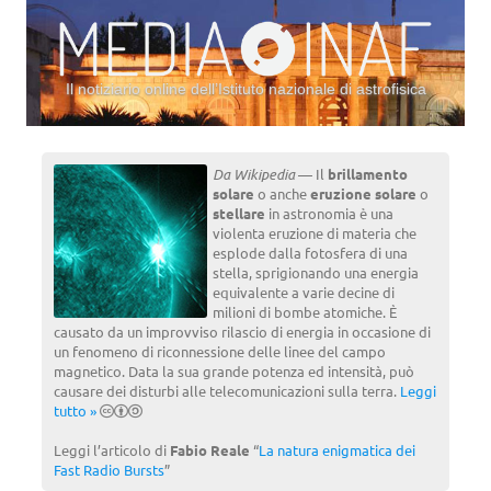
Il notiziario online dell’Istituto nazionale di astrofisica
Vai al contenuto
Da Wikipedia
— Il
brillamento
solare
o anche
eruzione solare
o
stellare
in astronomia è una
violenta eruzione di materia che
esplode dalla fotosfera di una
stella, sprigionando una energia
equivalente a varie decine di
milioni di bombe atomiche. È
causato da un improvviso rilascio di energia in occasione di
un fenomeno di riconnessione delle linee del campo
magnetico. Data la sua grande potenza ed intensità, può
causare dei disturbi alle telecomunicazioni sulla terra.
Leggi
tutto »
Leggi l’articolo di
Fabio Reale
“
La natura enigmatica dei
Fast Radio Bursts
”