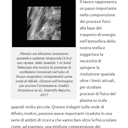
Il lavoro rappresenta
un passo importante
nella comprensione
dei processi fisici
alla base del
trasporto di energia
nell’atmosfera della
nostra stella e
Filmato ad altissima risoluzione
suggerisce la
spaziale e cadenza temporale (3.9 s)
necessità di
con riprese dello Swedish 1-m Solar
spingere la
Telescope che mostra la presenza di
oscillazioni torsionali nel tubo di
risoluzione spaziale
flusso magnetico interpretabili come
oltre i limiti attuali,
onde di Alfvén. Cliccare sull’immagine
per avviare l’animazione. Crediti:
per studiare
Srivastava et al., Scientific Reports,
processi di fisica del
2017
plasma su scale
spaziali molto piccole. Queste indagini sulle onde di
Alfvén, inoltre, possono avere importanti ricadute in una
serie di ambiti di ricerca che vanno ben oltre la fisica solare
come, ad esempio, una migliore comprensione dei