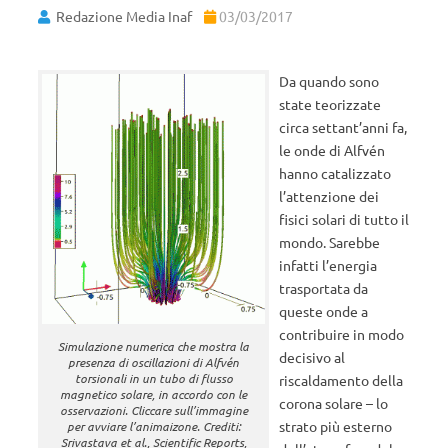
Redazione Media Inaf
03/03/2017
Da quando sono
state teorizzate
circa settant’anni fa,
le onde di Alfvén
hanno catalizzato
l’attenzione dei
fisici solari di tutto il
mondo. Sarebbe
infatti l’energia
trasportata da
queste onde a
contribuire in modo
Simulazione numerica che mostra la
decisivo al
presenza di oscillazioni di Alfvén
torsionali in un tubo di flusso
riscaldamento della
magnetico solare, in accordo con le
corona solare – lo
osservazioni. Cliccare sull’immagine
strato più esterno
per avviare l’animaizone. Crediti:
Srivastava et al., Scientific Reports,