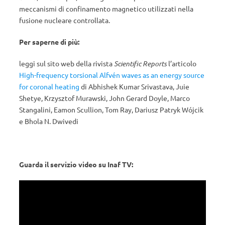
meccanismi di confinamento magnetico utilizzati nella
fusione nucleare controllata.
Per saperne di più:
leggi sul sito web della rivista
Scientific Reports
l’articolo
High-frequency torsional Alfvén waves as an energy source
for coronal heating
di Abhishek Kumar Srivastava, Juie
Shetye, Krzysztof Murawski, John Gerard Doyle, Marco
Stangalini, Eamon Scullion, Tom Ray, Dariusz Patryk Wójcik
e Bhola N. Dwivedi
Guarda il servizio video su Inaf TV: