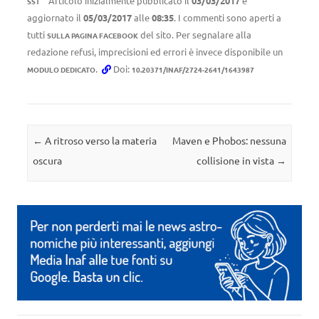
Articolo inizialmente pubblicato il
03/03/2017
e
SST
aggiornato il
05/03/2017
alle
08:35
. I commenti sono aperti a
tutti
del sito. Per segnalare alla
SULLA PAGINA FACEBOOK
redazione refusi, imprecisioni ed errori è invece disponibile un
.
Doi:
MODULO DEDICATO
10.20371/INAF/2724-2641/1643987
Navigazione articolo
←
A ritroso verso la materia
Maven e Phobos: nessuna
oscura
collisione in vista
→