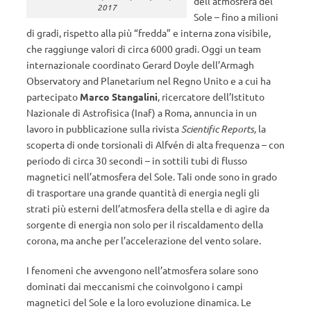
dell’atmosfera del
2017
Sole – fino a milioni
di gradi, rispetto alla più “fredda” e interna zona visibile,
che raggiunge valori di circa 6000 gradi. Oggi un team
internazionale coordinato Gerard Doyle dell’Armagh
Observatory and Planetarium nel Regno Unito e a cui ha
partecipato
Marco Stangalini
, ricercatore dell’Istituto
Nazionale di Astrofisica (Inaf) a Roma, annuncia in un
lavoro in pubblicazione sulla rivista
Scientific Reports,
la
scoperta di onde torsionali di Alfvén di alta frequenza – con
periodo di circa 30 secondi – in sottili tubi di flusso
magnetici nell’atmosfera del Sole. Tali onde sono in grado
di trasportare una grande quantità di energia negli gli
strati più esterni dell’atmosfera della stella e di agire da
sorgente di energia non solo per il riscaldamento della
corona, ma anche per l’accelerazione del vento solare.
I fenomeni che avvengono nell’atmosfera solare sono
dominati dai meccanismi che coinvolgono i campi
magnetici del Sole e la loro evoluzione dinamica. Le