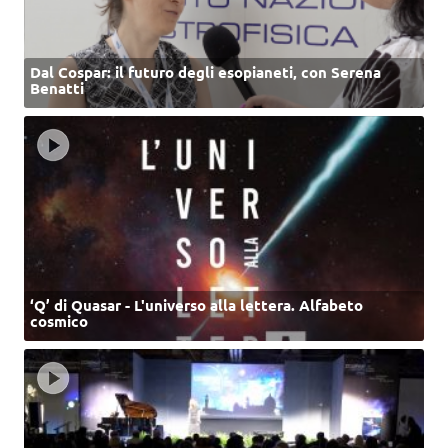
Dal Cospar: il futuro degli esopianeti, con Serena
Benatti
‘Q’ di Quasar - L'universo alla lettera. Alfabeto
cosmico