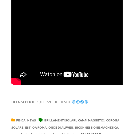
LICENZA PER IL RIUTILIZZO DEL TESTO:
,
,
,
FISICA
NEWS
BRILLAMENTI SOLARI
CAMPI MAGNETICI
CORONA
,
,
,
,
,
SOLARE
EST
OA ROMA
ONDE DI ALFVEN
RICONNESSIONE MAGNETICA