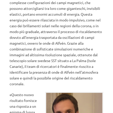
complesse configurazioni dei campi magnetici, che
possono attorcigliarsi tra loro come giganteschi, invisibili
elastici, portano enormi accumuli di energia. Questa
energia può essere rilasciata in modo impulsivo, come nel
caso dei brillamenti solari nelle regioni della corona, o in
modo più graduale, attraverso il processo di riscaldamento
dovuto all’energia trasportata da oscillazioni di campi
magnetici, ovvero le onde di Alfvén. Grazie alla
combinazione di sofisticate simulazioni numeriche e
immagini ad altissima risoluzione spaziale, ottenute dal
telescopio solare svedese SST situato a La Palma (Isole
Canarie), il team di ricercatori è finalmente riuscito a
identificare la presenza di onde di Alfvén nell’atmosfera
solare e quindi la possibile origine del riscaldamento
coronale.
«Questo nuovo
risultato fornisce
una risposta a un
enigma di lunga