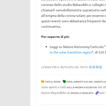
corona» Nello studio Bahauddin e colleghi
chiamarli
nanobrillamenti
e soprattutto nel
all’enigma della corona solare: per esserne s
questi eventi sono abbastanza frequenti da r
continuativa.
Per saperne di più
:
Leggi su
Nature Astronomy
l’articolo “
in the solar transition region
”, di S.M
LICENZA PER IL RIUTILIZZO DEL TESTO:
,
,
FISICA
NEWS
BRILLAMENTI SOLARI
NANOFLA
sono aperti a tutti
del si
SULLA PAGINA FACEBOOK
invece disponibile un
.
Doi:
MODULO DEDICATO