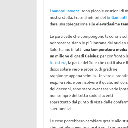
I
nanobrillamenti
sono piccole eruzioni di ma
nostra stella. Fratelli minori dei
brillamenti
dare una spiegazione alle
elevatissime tem
Le particelle che compongono la corona sol
nonostante siano le più lontane dal nucleo 
Sole, hanno infatti
una temperatura media 
un milione di gradi Celsius
; per confronto l
fotosfera
, la parte del Sole che costituisce i
disco solare vero e proprio, di gradi ne
raggiunge appena seimila. Un vero e propri
enigma solare
per risolvere il quale, nel cor
dei decenni, sono state avanzate varie ipote
non sempre del tutto soddisfacenti
soprattutto dal punto di vista delle confer
sperimentali.
Le cose potrebbero cambiare grazie allo st
che
potrebbe
aver osservato per la prima vo