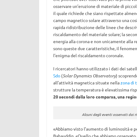
osservare un’eruzione di materiale di picco
il quale richiede che siano rispettate almeno
campo magnetico solare attraverso una co
rapida ridistribuzione delle linee che desc
riscaldamento del materiale solare; la secon
energia alla corona e non unicamente alla r
sono queste due caratteristiche, il fenom
l’enigma del riscaldamento coronale.
I ricercatori hanno utilizzato i dati dei satel
Sdo
(
Solar Dynamics Observatory
) scoprendo
all’attività magnetica situate nella
zona di 
strutture la temperatura è elevatissima risp
20 secondi dalla loro comparsa, una regione
Alcuni degli eventi osservati dai r
«Abbiamo visto l’aumento di luminosità e poi 
Bahauddin. «Quello che abbiamo osservato e