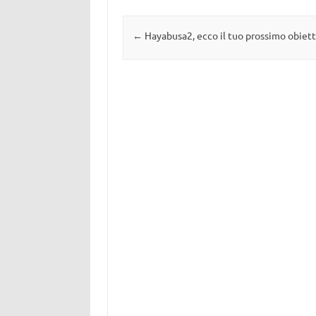
Navigazione articolo
←
Hayabusa2, ecco il tuo prossimo obiett