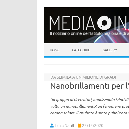
Il notiziario online dell’Istituto nazionale di 
Vai al contenuto
HOME
CATEGORIE
GALLERY
DA SEIMILA A UN MILIONE DI GRADI
Nanobrillamenti per l
Un gruppo di ricercatori, analizzando i dati di
volta un nanobrillamento: un fenomeno prob
corona solare. Il risultato è stato pubblicat
Luca Nardi
22/12/2020