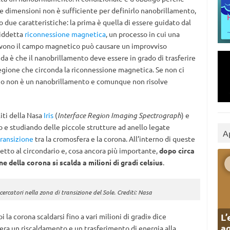
le dimensioni non è sufficiente per definirlo nanobrillamento,
 due caratteristiche: la prima è quella di essere guidato dal
siddetta
riconnessione magnetica
, un processo in cui una
rivono il campo magnetico può causare un improvviso
da è che il nanobrillamento deve essere in grado di trasferire
egione che circonda la riconnessione magnetica. Se non ci
eno non è un nanobrillamento e comunque non risolve
liti della Nasa
Iris
(
Interface Region Imaging Spectrograph
) e
 e studiando delle piccole strutture ad anello legate
A
transizione
tra la cromosfera e la corona. All’interno di queste
etto al circondario e, cosa ancora più importante,
dopo circa
 della corona si scalda a milioni di gradi celsius
.
icercatori nella zona di transizione del Sole. Crediti: Nasa
L’
la corona scaldarsi fino a vari milioni di gradi» dice
ag
ra un riscaldamento e un trasferimento di energia alla