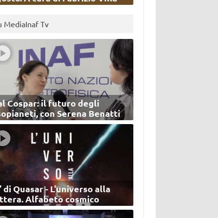
u MediaInaf Tv
l Cospar: il futuro degli
sopianeti, con Serena Benatti
’ di Quasar - L'universo alla
ettera. Alfabeto cosmico