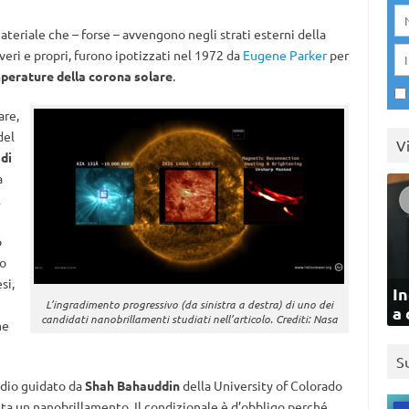
teriale che – forse – avvengono negli strati esterni della
veri e propri, furono ipotizzati nel 1972 da
Eugene Parker
per
perature della corona solare
.
are,
del
V
di
a
l
o
so
si,
In
L’ingradimento progressivo (da sinistra a destra) di uno dei
a 
candidati nanobrillamenti studiati nell’articolo. Crediti: Nasa
me
S
udio guidato da
Shah Bahauddin
della University of Colorado
lta un nanobrillamento. Il condizionale è d’obbligo perché