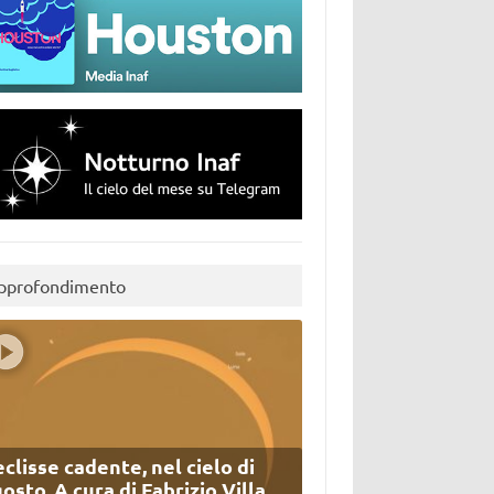
pprofondimento
eclisse cadente, nel cielo di
osto. A cura di Fabrizio Villa