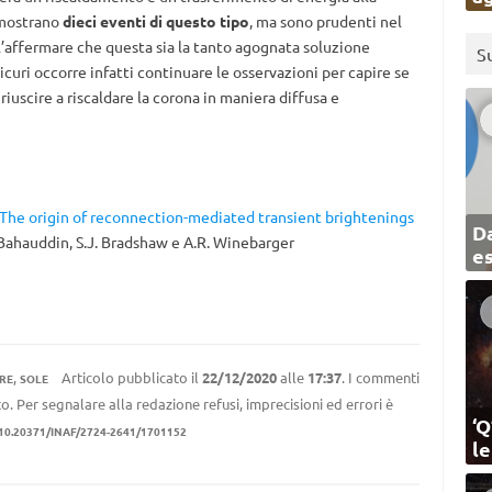
 mostrano
dieci eventi di questo tipo
, ma sono prudenti nel
l’affermare che questa sia la tanto agognata soluzione
S
icuri occorre infatti continuare le osservazioni per capire se
iuscire a riscaldare la corona in maniera diffusa e
The origin of reconnection-mediated transient brightenings
Da
. Bahauddin, S.J. Bradshaw e A.R. Winebarger
e
,
Articolo pubblicato il
22/12/2020
alle
17:37
. I commenti
RE
SOLE
to. Per segnalare alla redazione refusi, imprecisioni ed errori è
‘Q
10.20371/INAF/2724-2641/1701152
l