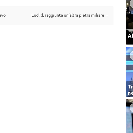
ivo
Euclid, raggiunta un’altra pietra miliare
→
Al
Tr
ne