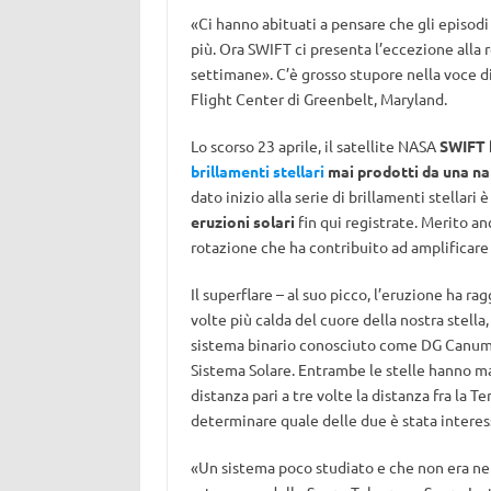
«Ci hanno abituati a pensare che gli episodi 
più. Ora SWIFT ci presenta l’eccezione alla 
settimane». C’è grosso stupore nella voce d
Flight Center di Greenbelt, Maryland.
Lo scorso 23 aprile, il satellite NASA
SWIFT h
brillamenti stellari
mai prodotti da una na
dato inizio alla serie di brillamenti stellari 
eruzioni solari
fin qui registrate. Merito a
rotazione che ha contribuito ad amplificare
Il superflare – al suo picco, l’eruzione ha ra
volte più calda del cuore della nostra stella,
sistema binario conosciuto come DG Canum V
Sistema Solare. Entrambe le stelle hanno ma
distanza pari a tre volte la distanza fra la T
determinare quale delle due è stata interes
«Un sistema poco studiato e che non era nel