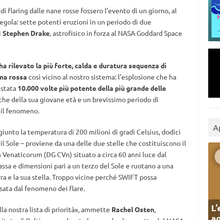
di flaring dalle nane rosse fossero l’evento di un giorno, al
regola: sette potenti eruzioni in un periodo di due
i
Stephen Drake
, astrofisico in forza al NASA Goddard Space
a rilevato la più forte, calda e duratura sequenza di
na rossa
così vicino al nostro sistema: l’esplosione che ha
è stata
10.000 volte più potente della più grande delle
nche della sua giovane età e un brevissimo periodo di
 il fenomeno.
A
ggiunto la temperatura di 200 milioni di gradi Celsius, dodici
 il Sole – proviene da una delle due stelle che costituiscono il
enaticorum (DG CVn) situato a circa 60 anni luce dal
ssa e dimensioni pari a un terzo del Sole e ruotano a una
erra e la sua stella. Troppo vicine perché SWIFT possa
sata dal fenomeno dei flare.
L’
la nostra lista di priorità», ammette
Rachel Osten
,
ag