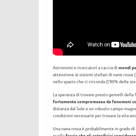
Astronomi e ricercatori a caccia di
mondi po
attenzione ai sistemi stellari di nane rosse (
nello spazio che ci circonda (l’80% delle st
La speranza di trovare presto gemelli della 
fortemente compromessa da fenomeni com
distanza dal Sole e un robusto campo magneti
condizioni necessarie per trovare la vita anc
Una nana rossa è probabilmente in grado di s
quella
fascia che gli astrofisici considera