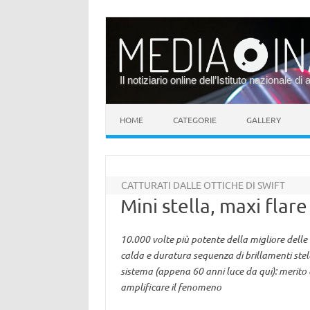
Il notiziario online dell’Istituto nazionale di 
Vai al contenuto
HOME
CATEGORIE
GALLERY
CATTURATI DALLE OTTICHE DI SWIFT
Mini stella, maxi flare
10.000 volte più potente della migliore delle er
calda e duratura sequenza di brillamenti stel
sistema (appena 60 anni luce da qui): merito 
amplificare il fenomeno