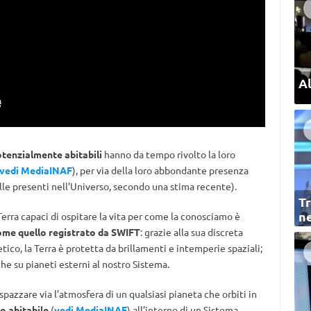
Al
tenzialmente abitabili
hanno da tempo rivolto la loro
vedi MediaINAF
), per via della loro abbondante presenza
elle presenti nell’Universo, secondo una stima recente).
Tr
ne
Terra capaci di ospitare la vita per come la conosciamo è
e quello registrato da SWIFT
: grazie alla sua discreta
co, la Terra è protetta da brillamenti e intemperie spaziali;
he su pianeti esterni al nostro Sistema.
pazzare via l’atmosfera di un qualsiasi pianeta che orbiti in
no abitabile
(
vedi MediaINAF
) all’interno di un Sistema