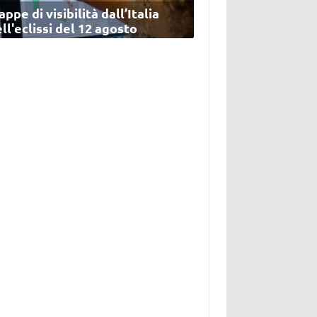
ppe di visibilità dall’Italia
ll'eclissi del 12 agosto