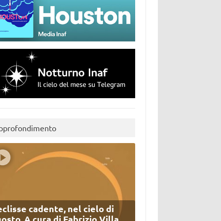
pprofondimento
eclisse cadente, nel cielo di
osto. A cura di Fabrizio Villa