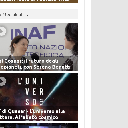
u MediaInaf Tv
l Cospar: il futuro degli
sopianeti, con Serena Benatti
’ di Quasar - L'universo alla
ettera. Alfabeto cosmico