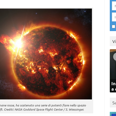
V
In
a 
S
ane rosse, ha scatenato una serie di potenti flare nello spazio
ift. Crediti: NASA Goddard Space Flight Center / S. Wiessinger.