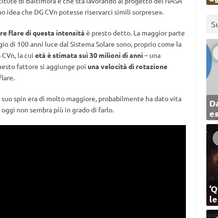
itute di Baltimora e che sta lavorando al progetto del NASA
idea che DG CVn potesse riservarci simili sorprese».
S
e flare di questa intensità
è presto detto. La maggior parte
ggio di 100 anni luce dal Sistema Solare sono, proprio come la
 CVn, la cui
età è stimata sui 30 milioni di anni
– una
uesto fattore si aggiunge poi
una velocità di rotazione
flare.
l suo spin era di molto maggiore, probabilmente ha dato vita
Da
oggi non sembra più in grado di farlo.
e
‘Q
l