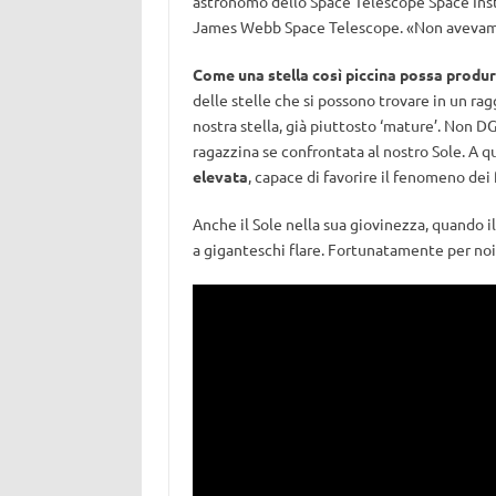
astronomo dello Space Telescope Space Inst
James Webb Space Telescope. «Non avevamo 
Come una stella così piccina possa produrr
delle stelle che si possono trovare in un ra
nostra stella, già piuttosto ‘mature’. Non DG
ragazzina se confrontata al nostro Sole. A q
elevata
, capace di favorire il fenomeno dei 
Anche il Sole nella sua giovinezza, quando i
a giganteschi flare. Fortunatamente per noi 