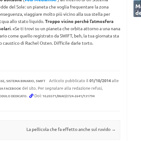
Ma
redde del Sole: un pianeta che voglia frequentare la zona
de
onseguenza, viaggiare molto più vicino alla sua stella per
qua allo stato liquido.
Troppo vicino perché l’atmosfera
solari
. «Se ti trovi su un pianeta che orbita attorno a una nana
ario come quello registrato da SWIFT, beh, la tua giornata sta
caustico di Rachel Osten. Difficile darle torto.
,
,
Articolo pubblicato il
01/10/2014
alle
SSE
SISTEMA BINARIO
SWIFT
del sito. Per segnalare alla redazione refusi,
NA FACEBOOK
.
Doi:
ODULO DEDICATO
10.20371/INAF/2724-2641/131794
La pellicola che fa effetto anche sul ruvido
→