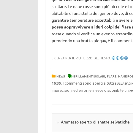
stellare. Le nane rosse sono più piccole e f
abitabile di una stella del genere deve, di c
garantire temperature accettabili e avere ac
possa sopravvivere ai duri colpi dei flare 
rossa quando si verifica un evento straordin
prendendo una brutta piega», è il commento 
LICENZA PER IL RIUTILIZZO DEL TESTO:
,
,
NEWS
BRILLAMENTI SOLARI
FLARE
NANE RO
16:35
. I commenti sono aperti a tutti
SULLA PAGI
imprecisioni ed errori è invece disponibile un
M
Navigazione articolo
←
Ammasso aperto di anatre selvatiche