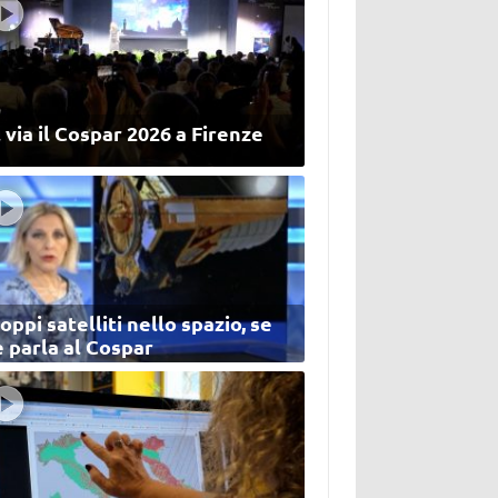
 via il Cospar 2026 a Firenze
oppi satelliti nello spazio, se
 parla al Cospar