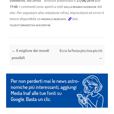
,
Articolo pubblicato il
27/06/2014
alle
SUPERNOVE
VIA LATTEA
17:45
. I commenti sono aperti a tutti
del
SULLA PAGINA FACEBOOK
sito. Per segnalare alla redazione refusi, imprecisioni ed errori è
invece disponibile un
.
Doi:
MODULO DEDICATO
10.20371/INAF/2724-2641/49148
Navigazione articolo
←
Il migliore dei mondi
Ecco la forza piccina picciò
possibili
→