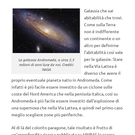
Galassia che vai
abitabilità che trovi.
Come sulla Terra
non è indifferente
un continente o un
altro per definirne
l’abitabilità così vale
per le galassie. Stare
La galassia Andromeda, a circa 2,3
milioni di anni luce da noi. Crediti:
nella Via Lattea è
NASA
diverso che avere il
proprio eventuale pianeta natio in Andromeda. Come
infatti è più facile essere investito da un ciclone sulle
coste del Nord America che nella penisola italica, così su
Andromeda è più facile essere investiti dall’esplosione di
una supernova che nella Via Lattea, e quindi nel primo caso
meglio scegliere zone più periferiche.
Al di là del colorito paragone, tale risultato è frutto di
un’approfondita ricerca pubblicata su MNRAS lo scorso