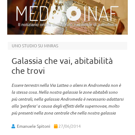
Il notiziario online dell’Istituto nazionale di astrofisica
Vai al contenuto
UNO STUDIO SU MNRAS
Galassia che vai, abitabilità
che trovi
Essere terrestri nella Via Lattea o alieni in Andromeda non è
la stessa cosa. Nella nostra galassia le zone abitabili sono
più centrali, nella galassia Andromeda è necessario adattarsi
alla 'periferia' a causa degli effetti delle supernovae, molto
più presenti nella zona centrale che nella nostra galassia
Emanuele Spitoni
27/06/2014