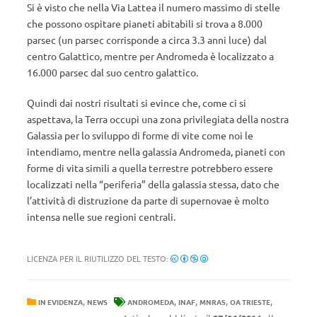
Si è visto che nella Via Lattea il numero massimo di stelle
che possono ospitare pianeti abitabili si trova a 8.000
parsec (un parsec corrisponde a circa 3.3 anni luce) dal
centro Galattico, mentre per Andromeda è localizzato a
16.000 parsec dal suo centro galattico.
Quindi dai nostri risultati si evince che, come ci si
aspettava, la Terra occupi una zona privilegiata della nostra
Galassia per lo sviluppo di forme di vite come noi le
intendiamo, mentre nella galassia Andromeda, pianeti con
forme di vita simili a quella terrestre potrebbero essere
localizzati nella “periferia” della galassia stessa, dato che
l’attività di distruzione da parte di supernovae è molto
intensa nelle sue regioni centrali.
LICENZA PER IL RIUTILIZZO DEL TESTO:
,
,
,
,
,
IN EVIDENZA
NEWS
ANDROMEDA
INAF
MNRAS
OA TRIESTE