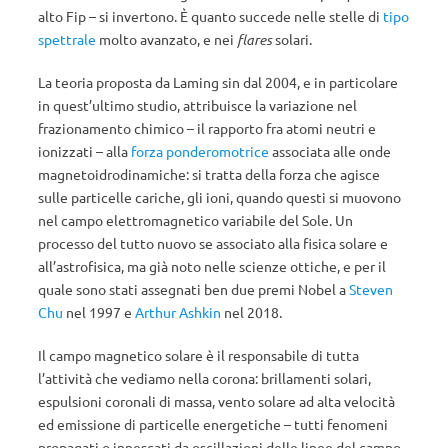
alto Fip – si invertono. È quanto succede nelle stelle di
tipo
spettrale
molto avanzato, e nei
flares
solari.
La teoria proposta da Laming sin dal 2004, e in particolare
in quest’ultimo studio, attribuisce la variazione nel
frazionamento chimico – il rapporto fra atomi neutri e
ionizzati – alla
forza ponderomotrice
associata alle onde
magnetoidrodinamiche: si tratta della forza che agisce
sulle particelle cariche, gli ioni, quando questi si muovono
nel campo elettromagnetico variabile del Sole. Un
processo del tutto nuovo se associato alla fisica solare e
all’astrofisica, ma già noto nelle scienze ottiche, e per il
quale sono stati assegnati ben due premi Nobel a
Steven
Chu
nel 1997 e
Arthur Ashkin
nel 2018.
Il campo magnetico solare è il responsabile di tutta
l’attività che vediamo nella corona: brillamenti solari,
espulsioni coronali di massa, vento solare ad alta velocità
ed emissione di particelle energetiche – tutti fenomeni
propagati o innescati da oscillazioni delle linee del campo