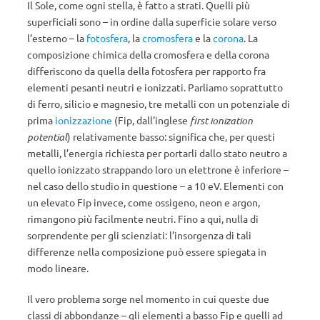
Il Sole, come ogni stella, è fatto a strati. Quelli più
superficiali sono – in ordine dalla superficie solare verso
l’esterno – la
fotosfera
, la
cromosfera
e la
corona
. La
composizione chimica della cromosfera e della corona
differiscono da quella della fotosfera per rapporto fra
elementi pesanti neutri e ionizzati. Parliamo soprattutto
di ferro, silicio e magnesio, tre metalli con un potenziale di
prima
ionizzazione
(Fip, dall’inglese
first ionization
potential
) relativamente basso: significa che, per questi
metalli, l’energia richiesta per portarli dallo stato neutro a
quello ionizzato strappando loro un elettrone è inferiore –
nel caso dello studio in questione – a 10 eV. Elementi con
un elevato Fip invece, come ossigeno, neon e argon,
rimangono più facilmente neutri. Fino a qui, nulla di
sorprendente per gli scienziati: l’insorgenza di tali
differenze nella composizione può essere spiegata in
modo lineare.
Il vero problema sorge nel momento in cui queste due
classi di abbondanze – gli elementi a basso Fip e quelli ad