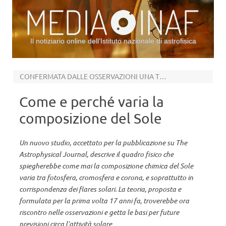
Il notiziario online dell’Istituto nazionale di astrofisica
Vai al contenuto
CONFERMATA DALLE OSSERVAZIONI UNA TEORIA FORMULATA 17 ANNI FA
Come e perché varia la
composizione del Sole
Un nuovo studio, accettato per la pubblicazione su The
Astrophysical Journal, descrive il quadro fisico che
spiegherebbe come mai la composizione chimica del Sole
varia tra fotosfera, cromosfera e corona, e soprattutto in
corrispondenza dei flares solari. La teoria, proposta e
formulata per la prima volta 17 anni fa, troverebbe ora
riscontro nelle osservazioni e getta le basi per future
previsioni circa l’attività solare