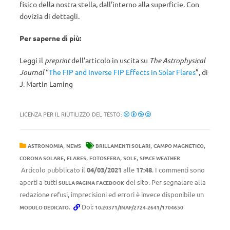
fisico della nostra stella, dall’interno alla superficie. Con
dovizia di dettagli.
Per saperne di più:
Leggi il
preprint
dell’articolo in uscita su
The Astrophysical
Journal
“
The FIP and Inverse FIP Effects in Solar Flares
”, di
J. Martin Laming
LICENZA PER IL RIUTILIZZO DEL TESTO:
,
,
,
ASTRONOMIA
NEWS
BRILLAMENTI SOLARI
CAMPO MAGNETICO
,
,
,
,
CORONA SOLARE
FLARES
FOTOSFERA
SOLE
SPACE WEATHER
Articolo pubblicato il
04/03/2021
alle
17:48
. I commenti sono
aperti a tutti
del sito. Per segnalare alla
SULLA PAGINA FACEBOOK
redazione refusi, imprecisioni ed errori è invece disponibile un
.
Doi:
MODULO DEDICATO
10.20371/INAF/2724-2641/1704650