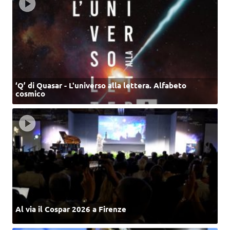
‘Q’ di Quasar - L'universo alla lettera. Alfabeto
cosmico
Al via il Cospar 2026 a Firenze