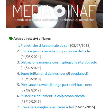
Il notiziario online dell’Istituto nazionale di astrofisica
Vai al contenuto
Articoli relativi a
flares
Pianeti che si fanno male da soli
[02/07/2025]
Come e perché varia la composizione del Sole
[04/03/2021]
Distruzione mareale con inspiegabile ritardo radio
[25/02/2021]
Super brillamenti dannosi per gli esopianeti?
[18/10/2018]
Dieci anni a tavola, il lungo pasto del buco nero
[07/02/2017]
Misteriosi brillamenti X colpiscono ancora
[19/10/2016]
Prevedere meglio le eruzioni solari
[16/11/2015]