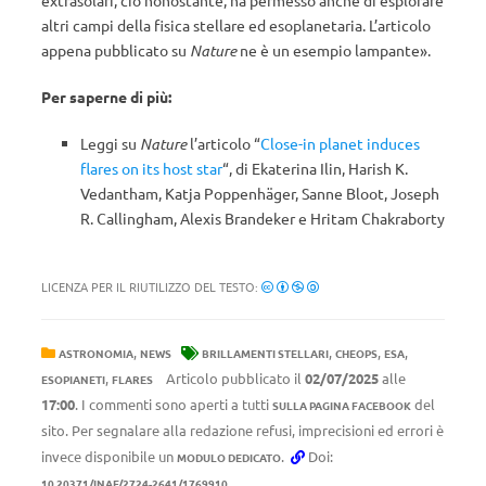
extrasolari, ciò nonostante, ha permesso anche di esplorare
altri campi della fisica stellare ed esoplanetaria. L’articolo
appena pubblicato su
Nature
ne è un esempio lampante».
Per saperne di più:
Leggi su
Nature
l’articolo “
Close-in planet induces
flares on its host star
“, di Ekaterina Ilin, Harish K.
Vedantham, Katja Poppenhäger, Sanne Bloot, Joseph
R. Callingham, Alexis Brandeker e Hritam Chakraborty
LICENZA PER IL RIUTILIZZO DEL TESTO:
,
,
,
,
ASTRONOMIA
NEWS
BRILLAMENTI STELLARI
CHEOPS
ESA
,
Articolo pubblicato il
02/07/2025
alle
ESOPIANETI
FLARES
17:00
. I commenti sono aperti a tutti
del
SULLA PAGINA FACEBOOK
sito. Per segnalare alla redazione refusi, imprecisioni ed errori è
invece disponibile un
.
Doi:
MODULO DEDICATO
10.20371/INAF/2724-2641/1769910