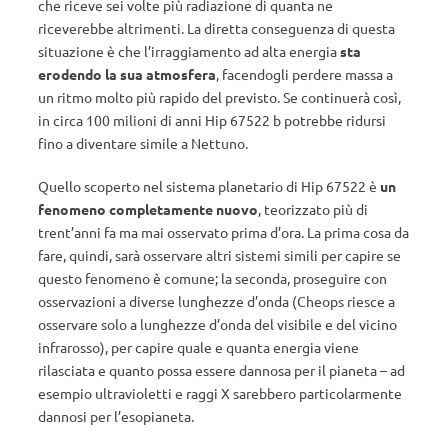
che riceve sei volte più radiazione di quanta ne
riceverebbe altrimenti. La diretta conseguenza di questa
situazione è che l’irraggiamento ad alta energia
sta
erodendo la sua atmosfera
, facendogli perdere massa a
un ritmo molto più rapido del previsto. Se continuerà così,
in circa 100 milioni di anni Hip 67522 b potrebbe ridursi
fino a diventare simile a Nettuno.
Quello scoperto nel sistema planetario di Hip 67522 è
un
fenomeno completamente nuovo
, teorizzato più di
trent’anni fa ma mai osservato prima d’ora. La prima cosa da
fare, quindi, sarà osservare altri sistemi simili per capire se
questo fenomeno è comune; la seconda, proseguire con
osservazioni a diverse lunghezze d’onda (Cheops riesce a
osservare solo a lunghezze d’onda del visibile e del vicino
infrarosso), per capire quale e quanta energia viene
rilasciata e quanto possa essere dannosa per il pianeta – ad
esempio ultravioletti e raggi X sarebbero particolarmente
dannosi per l’esopianeta.