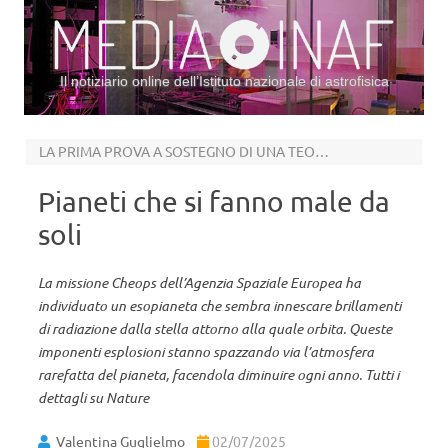
Il notiziario online dell’Istituto nazionale di astrofisica
Vai al contenuto
LA PRIMA PROVA A SOSTEGNO DI UNA TEORIA NATA NEGLI ANNI ‘90
Pianeti che si fanno male da
soli
La missione Cheops dell’Agenzia Spaziale Europea ha
individuato un esopianeta che sembra innescare brillamenti
di radiazione dalla stella attorno alla quale orbita. Queste
imponenti esplosioni stanno spazzando via l’atmosfera
rarefatta del pianeta, facendola diminuire ogni anno. Tutti i
dettagli su Nature
Valentina Guglielmo
02/07/2025