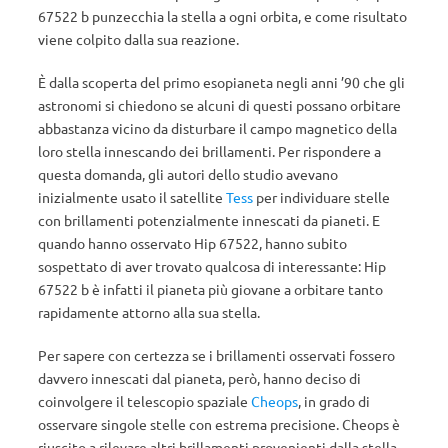
67522 b punzecchia la stella a ogni orbita, e come risultato
viene colpito dalla sua reazione.
È dalla scoperta del primo esopianeta negli anni ’90 che gli
astronomi si chiedono se alcuni di questi possano orbitare
abbastanza vicino da disturbare il campo magnetico della
loro stella innescando dei brillamenti. Per rispondere a
questa domanda, gli autori dello studio avevano
inizialmente usato il satellite
Tess
per individuare stelle
con brillamenti potenzialmente innescati da pianeti. E
quando hanno osservato Hip 67522, hanno subito
sospettato di aver trovato qualcosa di interessante: Hip
67522 b è infatti il pianeta più giovane a orbitare tanto
rapidamente attorno alla sua stella.
Per sapere con certezza se i brillamenti osservati fossero
davvero innescati dal pianeta, però, hanno deciso di
coinvolgere il telescopio spaziale
Cheops
, in grado di
osservare singole stelle con estrema precisione. Cheops è
riuscito a rilevare altri brillamenti provenienti dalla stella