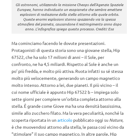
Gli astronomi, utilizzando la missione Cheops dell’Agenzia Spaziale
Europea, hanno individuato un esopianeta che sembra emettere
esplosioni di radiazione dalla stella attorno alla quale orbita.
Queste enormi esplosioni stanno spazzando via la spessa
atmosfera del pianeta, causandone il restringimento anno dopo
anno. L’infografica spiega questo processo. Crediti: Esa
Ma cominciamo facendo le dovute presentazioni.
Protagonisti di questa storia sono una giovane stella, Hip
67522, che ha solo 17 milioni di anni – il Sole, per
confronto, ne ha 4,5 miliardi. Rispetto al Sole è anche un
po’ più fredda, e molto più attiva. Ruota infatti su sé stessa
molto più velocemente, generando un campo magnetico
molto intenso. Attorno a lei, due pianeti. Il più vicino – il
cui nome ufficiale è appunto Hip 67522 b – impiega solo
sette giorni per compiere un’orbita completa attorno alla
stella. È grande come Giove ma ha una densità bassissima,
simile allo zucchero filato. Ma la vera peculiarità, nonché la
scoperta riportata in un
articolo
pubblicato oggi su
Nature
,
è che muovendosi attorno alla stella, le passa così vicino da
“stimolare” il suo campo magnetico. In altre parole, Hip