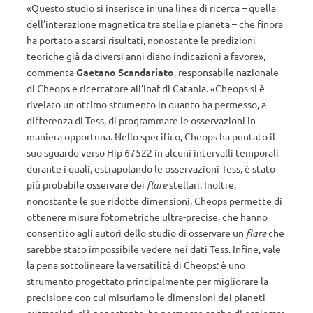
«Questo studio si inserisce in una linea di ricerca – quella
dell’interazione magnetica tra stella e pianeta – che finora
ha portato a scarsi risultati, nonostante le predizioni
teoriche già da diversi anni diano indicazioni a favore»,
commenta
Gaetano Scandariato
, responsabile nazionale
di Cheops e ricercatore all’Inaf di Catania. «Cheops si è
rivelato un ottimo strumento in quanto ha permesso, a
differenza di Tess, di programmare le osservazioni in
maniera opportuna. Nello specifico, Cheops ha puntato il
suo sguardo verso Hip 67522 in alcuni intervalli temporali
durante i quali, estrapolando le osservazioni Tess, è stato
più probabile osservare dei
flare
stellari. Inoltre,
nonostante le sue ridotte dimensioni, Cheops permette di
ottenere misure fotometriche ultra-precise, che hanno
consentito agli autori dello studio di osservare un
flare
che
sarebbe stato impossibile vedere nei dati Tess. Infine, vale
la pena sottolineare la versatilità di Cheops: è uno
strumento progettato principalmente per migliorare la
precisione con cui misuriamo le dimensioni dei pianeti