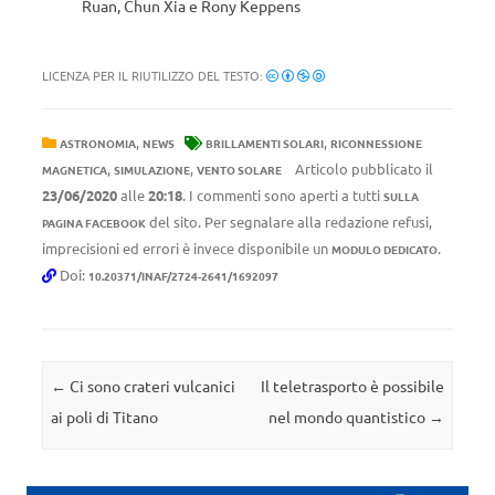
Ruan
,
Chun Xia e
Rony Keppens
LICENZA PER IL RIUTILIZZO DEL TESTO:
,
,
ASTRONOMIA
NEWS
BRILLAMENTI SOLARI
RICONNESSIONE
,
,
Articolo pubblicato il
MAGNETICA
SIMULAZIONE
VENTO SOLARE
23/06/2020
alle
20:18
. I commenti sono aperti a tutti
SULLA
del sito. Per segnalare alla redazione refusi,
PAGINA FACEBOOK
imprecisioni ed errori è invece disponibile un
.
MODULO DEDICATO
Doi:
10.20371/INAF/2724-2641/1692097
Navigazione articolo
←
Ci sono crateri vulcanici
Il teletrasporto è possibile
ai poli di Titano
nel mondo quantistico
→