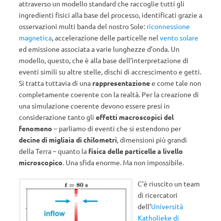
attraverso un modello standard che raccoglie tutti gli
ingredienti fisici alla base del processo, identificati grazie a
osservazioni multi banda del nostro Sole:
riconnessione
magnetica
, accelerazione delle particelle nel
vento solare
ed emissione associata a varie lunghezze d’onda. Un
modello, questo, che è alla base dell’interpretazione di
eventi simili su altre stelle, dischi di accrescimento e getti.
Si tratta tuttavia di una
rappresentazione
e come tale non
completamente coerente con la realtà. P
er la creazione di
una simulazione coerente
devono essere presi in
considerazione tanto gli
effetti macroscopici del
fenomeno
– parliamo di eventi che si estendono per
decine di migliaia di chilometri
, dimensioni più grandi
della Terra – quanto la
fisica delle particelle a livello
microscopico
.
Una sfida enorme. Ma non impossibile.
C’è riuscito u
n team
di ricercatori
dell’
Università
Katholieke di