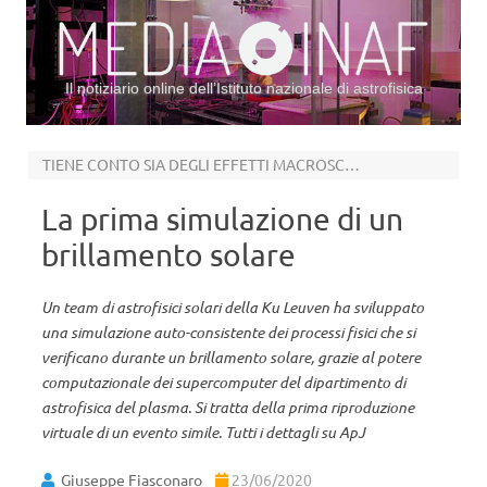
Il notiziario online dell’Istituto nazionale di astrofisica
Vai al contenuto
TIENE CONTO SIA DEGLI EFFETTI MACROSCOPI, SIA DI QUELLI MICROSCOPICI
La prima simulazione di un
brillamento solare
Un team di astrofisici solari della Ku Leuven ha sviluppato
una simulazione auto-consistente dei processi fisici che si
verificano durante un brillamento solare, grazie al potere
computazionale dei supercomputer del dipartimento di
astrofisica del plasma. Si tratta della prima riproduzione
virtuale di un evento simile. Tutti i dettagli su ApJ
Giuseppe Fiasconaro
23/06/2020