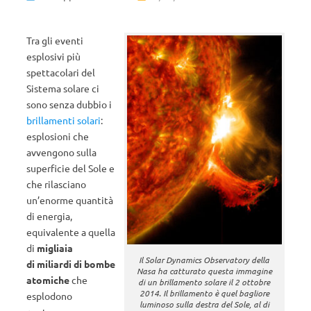
Tra gli eventi
esplosivi più
spettacolari del
Sistema solare ci
sono senza dubbio i
brillamenti solari
:
esplosioni che
avvengono sulla
superficie del Sole e
che rilasciano
un’enorme quantità
di energia,
equivalente a quella
di
migliaia
Il Solar Dynamics Observatory della
di miliardi di bombe
Nasa ha catturato questa immagine
atomiche
che
di un brillamento solare il 2 ottobre
2014. Il brillamento è quel bagliore
esplodono
luminoso sulla destra del Sole, al di