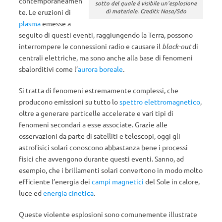
contemporaneamen
sotto del quale è visibile un’esplosione
di materiale. Crediti: Nasa/Sdo
te. Le eruzioni di
plasma
emesse a
seguito di questi eventi, raggiungendo la Terra, possono
interrompere le connessioni radio e causare il
black-out
di
centrali elettriche, ma sono anche alla base di fenomeni
sbalorditivi come l’
aurora boreale
.
Si tratta di fenomeni estremamente complessi, che
producono emissioni su tutto lo
spettro elettromagnetico
,
oltre a generare particelle accelerate e vari tipi di
fenomeni secondari a esse associate. Grazie alle
osservazioni da parte di satelliti e telescopi, oggi gli
astrofisici solari conoscono abbastanza bene i processi
fisici che avvengono durante questi eventi. Sanno, ad
esempio, che i brillamenti solari convertono in modo molto
efficiente l’energia dei
campi magnetici
del Sole in calore,
luce ed
energia cinetica
.
Queste violente esplosioni sono comunemente illustrate