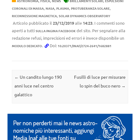
,
,
,
ASTRONOMIA
FISICA
NEWS
BRILLAMENTI SOLARI
ESPULSIONI
,
,
,
,
CORONALI DI MASSA
NASA
PLASMA
PROTUBERANZA SOLARE
,
RICONNESSIONE MAGNETICA
SOLAR DYNAMICS OBSERVATORY
Articolo pubblicato il
23/12/2019
alle
14:23
. I commenti sono
aperti a tutti
del sito. Per segnalare alla
SULLA PAGINA FACEBOOK
redazione refusi, imprecisioni ed errori è invece disponibile un
.
Doi:
MODULO DEDICATO
10.20371/INAF/2724-2641/1682881
Navigazione articolo
←
Un candito lungo 190
Fusilli di luce per misurare
anni luce nel centro
lo spin del buco nero
→
galattico