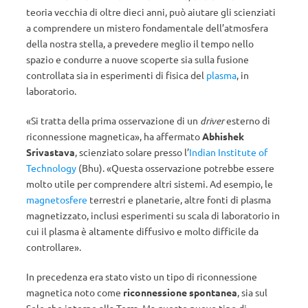
teoria vecchia di oltre dieci anni, può aiutare gli scienziati
a comprendere un mistero fondamentale dell’atmosfera
della nostra stella, a prevedere meglio il tempo nello
spazio e condurre a nuove scoperte sia sulla fusione
controllata sia in esperimenti di fisica del
plasma
, in
laboratorio.
«Si tratta della prima osservazione di un
driver
esterno di
riconnessione magnetica», ha affermato
Abhishek
Srivastava
, scienziato solare presso l’
Indian Institute of
Technology
(Bhu). «Questa osservazione potrebbe essere
molto utile per comprendere altri sistemi. Ad esempio, le
magnetosfere
terrestri e planetarie, altre fonti di plasma
magnetizzato, inclusi esperimenti su scala di laboratorio in
cui il plasma è altamente diffusivo e molto difficile da
controllare».
In precedenza era stato visto un tipo di riconnessione
magnetica noto come
riconnessione spontanea
, sia sul
Sole che intorno alla Terra. Ma questo nuovo tipo di