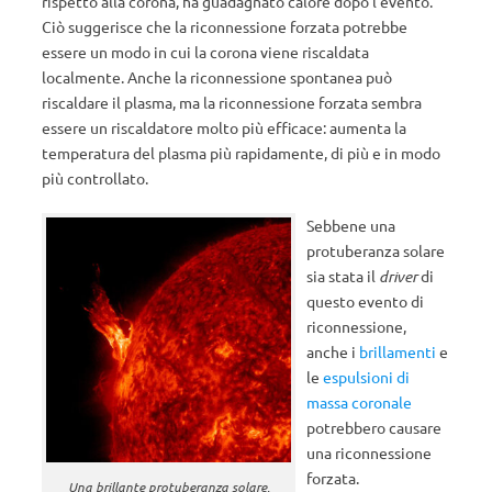
rispetto alla corona, ha guadagnato calore dopo l’evento.
Ciò suggerisce che la riconnessione forzata potrebbe
essere un modo in cui la corona viene riscaldata
localmente. Anche la riconnessione spontanea può
riscaldare il plasma, ma la riconnessione forzata sembra
essere un riscaldatore molto più efficace: aumenta la
temperatura del plasma più rapidamente, di più e in modo
più controllato.
Sebbene una
protuberanza solare
sia stata il
driver
di
questo evento di
riconnessione,
anche i
brillamenti
e
le
espulsioni di
massa coronale
potrebbero causare
una riconnessione
forzata.
Una brillante protuberanza solare,