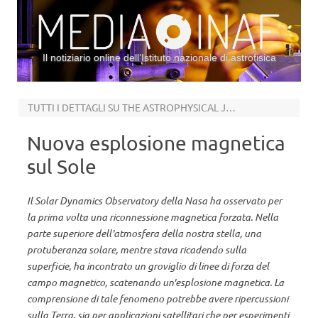
Il notiziario online dell’Istituto nazionale di astrofisica
Vai al contenuto
TUTTI I DETTAGLI SU THE ASTROPHYSICAL JOURNAL
Nuova esplosione magnetica
sul Sole
Il Solar Dynamics Observatory della Nasa ha osservato per
la prima volta una riconnessione magnetica forzata. Nella
parte superiore dell'atmosfera della nostra stella, una
protuberanza solare, mentre stava ricadendo sulla
superficie, ha incontrato un groviglio di linee di forza del
campo magnetico, scatenando un'esplosione magnetica. La
comprensione di tale fenomeno potrebbe avere ripercussioni
sulla Terra, sia per applicazioni satellitari che per esperimenti