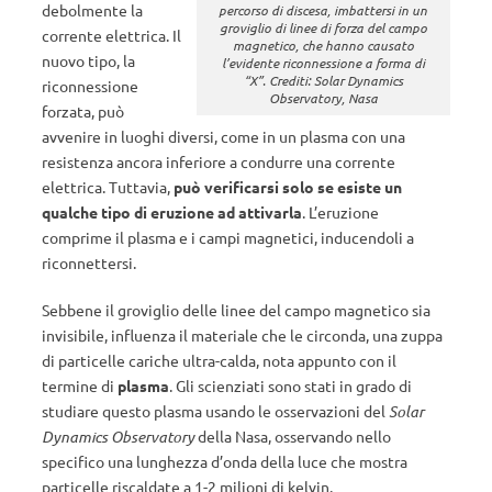
debolmente la
percorso di discesa, imbattersi in un
groviglio di linee di forza del campo
corrente elettrica. Il
magnetico, che hanno causato
nuovo tipo, la
l’evidente riconnessione a forma di
“X”. Crediti: Solar Dynamics
riconnessione
Observatory, Nasa
forzata, può
avvenire in luoghi diversi, come in un plasma con una
resistenza ancora inferiore a condurre una corrente
elettrica. Tuttavia,
può verificarsi solo se esiste un
qualche tipo di eruzione ad attivarla
. L’eruzione
comprime il plasma e i campi magnetici, inducendoli a
riconnettersi.
Sebbene il groviglio delle linee del campo magnetico sia
invisibile, influenza il materiale che le circonda, una zuppa
di particelle cariche ultra-calda, nota appunto con il
termine di
plasma
. Gli scienziati sono stati in grado di
studiare questo plasma usando le osservazioni del
Solar
Dynamics Observatory
della Nasa, osservando nello
specifico una lunghezza d’onda della luce che mostra
particelle riscaldate a 1-2 milioni di kelvin.