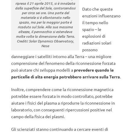
ripresa il 21 aprile 2015, si è innalzata
dalla superficie del Sole, contorcendosi
Dato che queste
per circa sei ore. Una parte del
eruzioni influenzano
materiale si è allontanato nello
il tempo nello
spazio, ma per la maggior parte è
ricaduto sul Sole. Alla sua massima
spazio – le
altezza, il pennacchio si estendeva
esplosioni di
molte volte la dimensione della Terra.
Crediti: Solar Dynamics Observatory,
radiazioni solari
Nasa
possono
danneggiare i satelliti intorno alla Terra – una migliore
comprensione del fenomeno della riconnessione forzata
può aiutare chi sviluppa modelli a
prevedere quando le
particelle di alta energia potrebbero arrivare sulla Terra
.
Inoltre, comprendere come la riconnessione magnetica
potrebbe essere forzata in modo controllato, potrebbe
aiutare i fisici del plasma a riprodurre la riconnessione in
laboratorio, con conseguenti ripercussioni positive nel
campo della fisica dei plasmi.
Gli scienziati stanno continuando a cercare eventi di