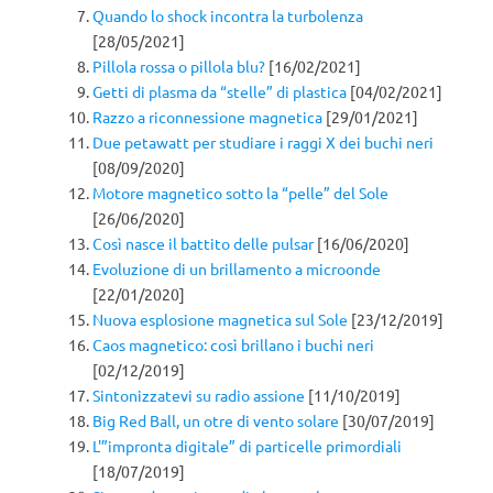
Quando lo shock incontra la turbolenza
[28/05/2021]
Pillola rossa o pillola blu?
[16/02/2021]
Getti di plasma da “stelle” di plastica
[04/02/2021]
Razzo a riconnessione magnetica
[29/01/2021]
Due petawatt per studiare i raggi X dei buchi neri
[08/09/2020]
Motore magnetico sotto la “pelle” del Sole
[26/06/2020]
Così nasce il battito delle pulsar
[16/06/2020]
Evoluzione di un brillamento a microonde
[22/01/2020]
Nuova esplosione magnetica sul Sole
[23/12/2019]
Caos magnetico: così brillano i buchi neri
[02/12/2019]
Sintonizzatevi su radio assione
[11/10/2019]
Big Red Ball, un otre di vento solare
[30/07/2019]
L'”impronta digitale” di particelle primordiali
[18/07/2019]