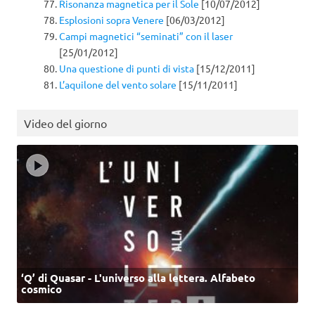
Risonanza magnetica per il Sole
[10/07/2012]
Esplosioni sopra Venere
[06/03/2012]
Campi magnetici “seminati” con il laser
[25/01/2012]
Una questione di punti di vista
[15/12/2011]
L’aquilone del vento solare
[15/11/2011]
Video del giorno
‘Q’ di Quasar - L'universo alla lettera. Alfabeto
cosmico