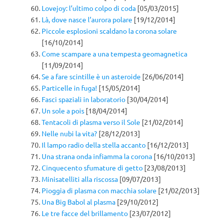
Lovejoy: l’ultimo colpo di coda
[05/03/2015]
Là, dove nasce l’aurora polare
[19/12/2014]
Piccole esplosioni scaldano la corona solare
[16/10/2014]
Come scampare a una tempesta geomagnetica
[11/09/2014]
Se a fare scintille è un asteroide
[26/06/2014]
Particelle in fuga!
[15/05/2014]
Fasci spaziali in laboratorio
[30/04/2014]
Un sole a pois
[18/04/2014]
Tentacoli di plasma verso il Sole
[21/02/2014]
Nelle nubi la vita?
[28/12/2013]
Il lampo radio della stella accanto
[16/12/2013]
Una strana onda infiamma la corona
[16/10/2013]
Cinquecento sfumature di getto
[23/08/2013]
Minisatelliti alla riscossa
[09/07/2013]
Pioggia di plasma con macchia solare
[21/02/2013]
Una Big Babol al plasma
[29/10/2012]
Le tre facce del brillamento
[23/07/2012]