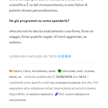
scientifica. È un bel riconoscimento, e sono felice di
poterlo ritirare personalmente».
Ha già programmi su come spenderlo?
«Ancora non ho deciso esattamente cosa farne, forse un
viaggio, forse qualche regalo. Vi terrò aggiornati, se
volete».
LICENZA PER IL RIUTILIZZO DEL TESTO:
,
,
,
,
,
,
EVENTI
FISICA
IN EVIDENZA
NEWS
IAPS ROMA
INAF
PLASMA
,
Articolo pubblicato il
13/09/2018
alle
16:12
. I
PREMI
SIF
commenti sono aperti a tutti
del sito. Per
SULLA PAGINA FACEBOOK
segnalare alla redazione refusi, imprecisioni ed errori è invece
disponibile un
.
Doi:
MODULO DEDICATO
10.20371/INAF/2724-
2641/1664760