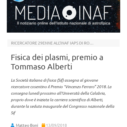
Il notiziario online dell’Istituto nazionale di astrofisica
Vai al contenuto
RICERCATORE 29ENNE ALL’INAF IAPS DI ROMA
Fisica dei plasmi, premio a
Tommaso Alberti
La Società italiana di fisica (Sif) assegna al giovane
ricercatore cosentino il Premio “Vincenzo Ferraro” 2018. La
consegna lunedì prossimo all'Università della Calabria,
proprio dove è iniziata la carriera scientifica di Alberti,
durante la seduta inaugurale del Congresso nazionale della
Sif
Matteo Boni
13/09/2018