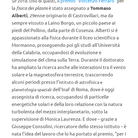
l
premio “Vincenzo Ferraro”
per
Sif 2018. Uno di questi, i
la
fisica dei
plasmi
è stato assegnato a
Tommaso
Alberti
, 29enne originario di Castrovillari, ma da
sempre vissuto a Laino Borgo, un piccolo paese ai
piedi del Pollino, dalla parte di Cosenza. Alberti si è
appassionato alla fisica durante il liceo scientifico a
Mormanno, proseguendo poi gli studi all’Università
della Calabria, occupandosi di evoluzione e
simulazione del clima sulla Terra. Durante il dottorato
ha ampliato la ricerca anche alle interazioni tra il vento
solare e la magnetosfera terrestre, trascorrendo
alcuni periodi presso l’
Istituto di astrofisica e
dell’Inaf
di Roma, dove è oggi
planetologia spaziali
assegnista di ricerca, occupandosi di particelle
energetiche solari e della loro relazione con la natura
turbolenta del mezzo interplanetario, sotto la
supervisione di Monica Laurenza.
E dove – grazie a
Giuseppe Consolini, ricercatore dello stesso istituto – è
nata l’idea del lavoro che lo ha portato al premio, “per i