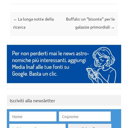
Navigazione articolo
←
La lunga notte della
Buffalo: un “bisonte” per le
ricerca
galassie primordiali
→
Iscriviti alla newsletter