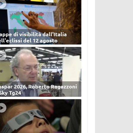
ppe di visibilità dall’Italia
ll'eclissi del 12 agosto
ospar 2026, Roberto Ragazzoni
 Sky Tg24