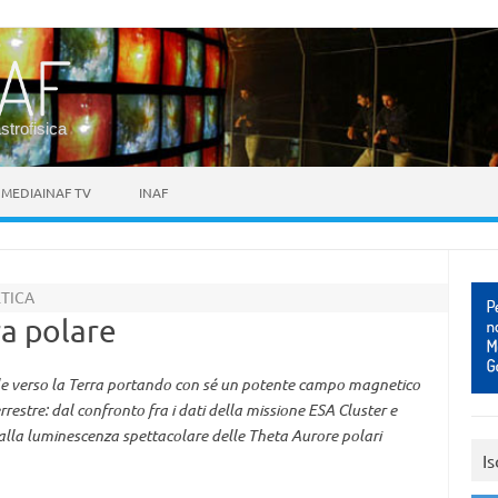
astrofisica
MEDIAINAF TV
INAF
TICA
ra polare
 Sole verso la Terra portando con sé un potente campo magnetico
restre: dal confronto fra i dati della missione ESA Cluster e
la luminescenza spettacolare delle Theta Aurore polari
Is