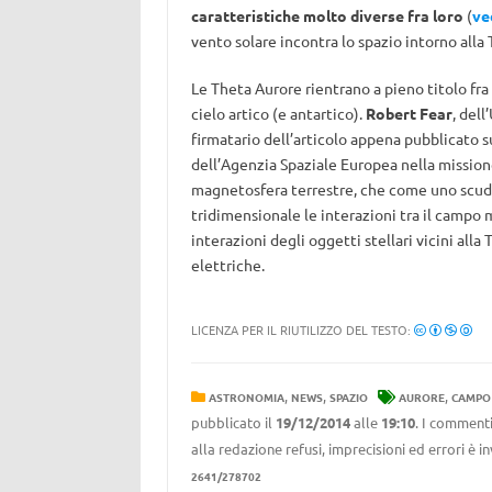
caratteristiche molto diverse fra loro
(
ve
vento solare incontra lo spazio intorno alla 
Le Theta Aurore rientrano a pieno titolo fr
cielo artico (e antartico).
Robert Fear
, del
firmatario dell’articolo appena pubblicato su
dell’Agenzia Spaziale Europea nella missione 
magnetosfera terrestre, che come uno scudo
tridimensionale le interazioni tra il campo m
interazioni degli oggetti stellari vicini alla
elettriche.
LICENZA PER IL RIUTILIZZO DEL TESTO:
,
,
,
ASTRONOMIA
NEWS
SPAZIO
AURORE
CAMPO
pubblicato il
19/12/2014
alle
19:10
. I commenti
alla redazione refusi, imprecisioni ed errori è 
2641/278702