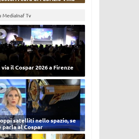
u MediaInaf Tv
 via il Cospar 2026 a Firenze
oppi satelliti nello spazio, se
 parla al Cospar