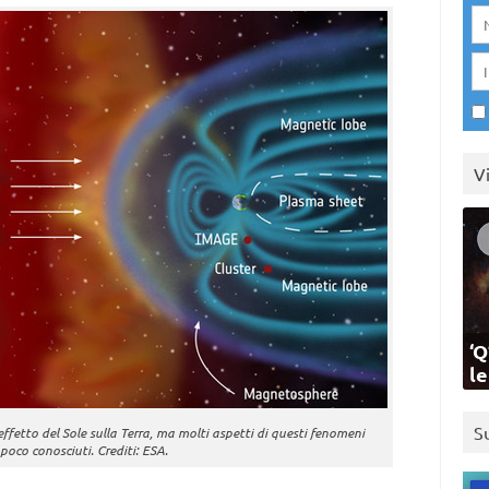
V
‘Q
l
S
effetto del Sole sulla Terra, ma molti aspetti di questi fenomeni
poco conosciuti. Crediti: ESA.