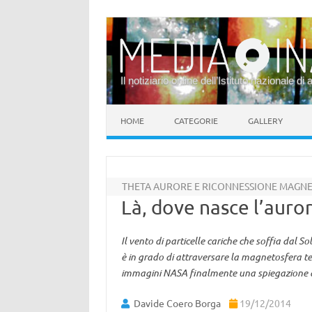
Il notiziario online dell’Istituto nazionale di 
Vai al contenuto
HOME
CATEGORIE
GALLERY
THETA AURORE E RICONNESSIONE MAGNE
Là, dove nasce l’auro
Il vento di particelle cariche che soffia dal
è in grado di attraversare la magnetosfera ter
immagini NASA finalmente una spiegazione al
Davide Coero Borga
19/12/2014