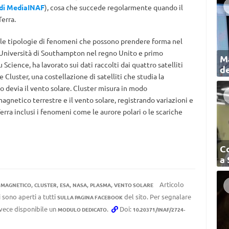
di MediaINAF
), cosa che succede regolarmente quando il
Terra.
a le tipologie di fenomeni che possono prendere forma nel
l’Università di Southampton nel regno Unito e primo
Ma
 Science, ha lavorato sui dati raccolti dai quattro satelliti
de
Cluster, una costellazione di satelliti che studia la
 devia il vento solare. Cluster misura in modo
agnetico terrestre e il vento solare, registrando variazioni e
 Terra inclusi i fenomeni come le aurore polari o le scariche
C
a
,
,
,
,
,
Articolo
 MAGNETICO
CLUSTER
ESA
NASA
PLASMA
VENTO SOLARE
 sono aperti a tutti
del sito. Per segnalare
SULLA PAGINA FACEBOOK
invece disponibile un
.
Doi:
MODULO DEDICATO
10.20371/INAF/2724-