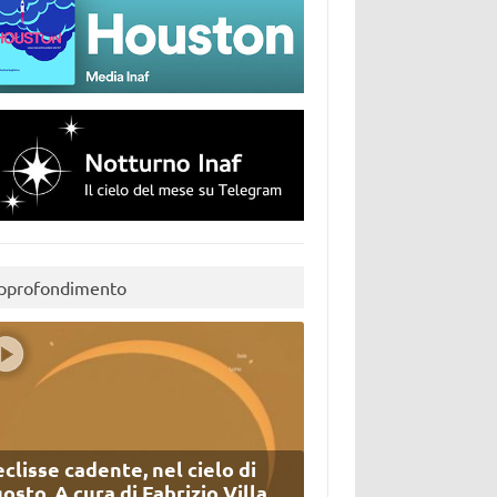
pprofondimento
eclisse cadente, nel cielo di
osto. A cura di Fabrizio Villa