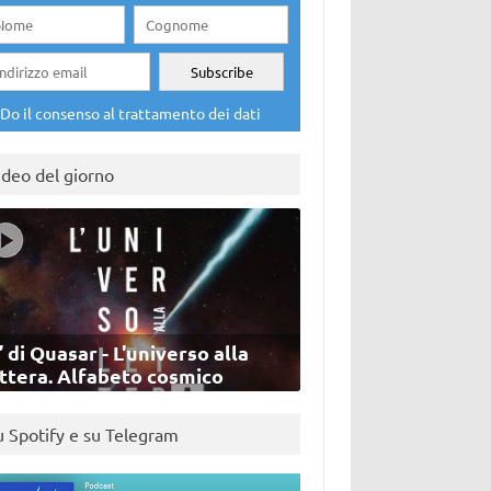
Do il consenso al trattamento dei dati
ideo del giorno
’ di Quasar - L'universo alla
ettera. Alfabeto cosmico
u Spotify e su Telegram