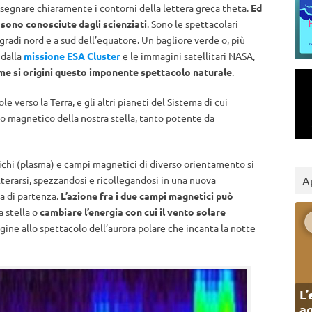
isegnare chiaramente i contorni della lettera greca theta.
Ed
 sono conosciute dagli scienziati
. Sono le spettacolari
 gradi nord e a sud dell’equatore. Un bagliore verde o, più
 dalla
missione ESA Cluster
e le immagini satellitari NASA,
me si origini questo imponente spettacolo naturale
.
ole verso la Terra, e gli altri pianeti del Sistema di cui
o magnetico della nostra stella, tanto potente da
chi (plasma) e campi magnetici di diverso orientamento si
terarsi, spezzandosi e ricollegandosi in una nuova
A
a di partenza.
L’azione fra i due campi magnetici può
a stella o
cambiare l’energia con cui il vento solare
igine allo spettacolo dell’aurora polare che incanta la notte
L’
ag