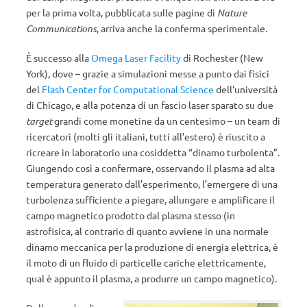
per la prima volta, pubblicata sulle pagine di
Nature
Communications
, arriva anche la conferma sperimentale.
È successo alla
Omega Laser Facility
di Rochester (New
York), dove – grazie a simulazioni messe a punto dai fisici
del
Flash Center for Computational Science
dell’università
di Chicago, e alla potenza di un fascio laser sparato su due
target
grandi come monetine da un centesimo – un team di
ricercatori (molti gli italiani, tutti all’estero) è riuscito a
ricreare in laboratorio una cosiddetta “dinamo turbolenta”.
Giungendo così a confermare, osservando il plasma ad alta
temperatura generato dall’esperimento, l’emergere di una
turbolenza sufficiente a piegare, allungare e amplificare il
campo magnetico prodotto dal plasma stesso (in
astrofisica, al contrario di quanto avviene in una normale
dinamo meccanica per la produzione di energia elettrica, è
il moto di un fluido di particelle cariche elettricamente,
qual è appunto il plasma, a produrre un campo magnetico).