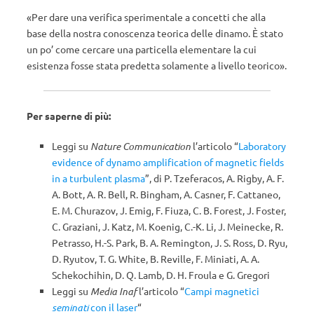
«Per dare una verifica sperimentale a concetti che alla
base della nostra conoscenza teorica delle dinamo. È stato
un po’ come cercare una particella elementare la cui
esistenza fosse stata predetta solamente a livello teorico».
Per saperne di più:
Leggi su
Nature Communication
l’articolo “
Laboratory
evidence of dynamo amplification of magnetic fields
in a turbulent plasma
”, di P. Tzeferacos, A. Rigby, A. F.
A. Bott, A. R. Bell, R. Bingham, A. Casner, F. Cattaneo,
E. M. Churazov, J. Emig, F. Fiuza, C. B. Forest, J. Foster,
C. Graziani, J. Katz, M. Koenig, C.-K. Li, J. Meinecke, R.
Petrasso, H.-S. Park, B. A. Remington, J. S. Ross, D. Ryu,
D. Ryutov, T. G. White, B. Reville, F. Miniati, A. A.
Schekochihin, D. Q. Lamb, D. H. Froula e G. Gregori
Leggi su
Media Inaf
l’articolo “
Campi magnetici
seminati
con il laser
“