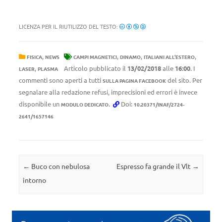
LICENZA PER IL RIUTILIZZO DEL TESTO:
,
,
,
,
FISICA
NEWS
CAMPI MAGNETICI
DINAMO
ITALIANI ALL'ESTERO
,
Articolo pubblicato il
13/02/2018
alle
16:00
. I
LASER
PLASMA
commenti sono aperti a tutti
del sito. Per
SULLA PAGINA FACEBOOK
segnalare alla redazione refusi, imprecisioni ed errori è invece
disponibile un
.
Doi:
MODULO DEDICATO
10.20371/INAF/2724-
2641/1657146
Navigazione articolo
←
Buco con nebulosa
Espresso fa grande il Vlt
→
intorno