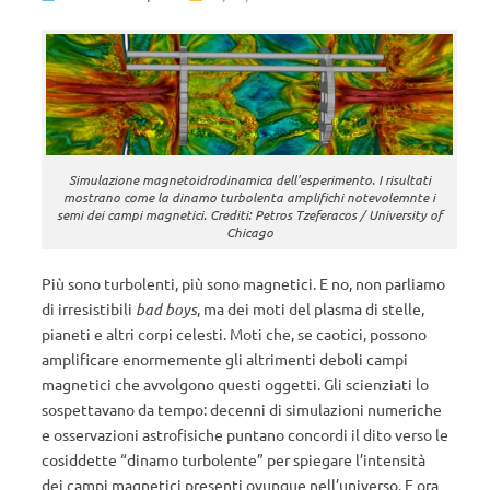
Simulazione magnetoidrodinamica dell’esperimento. I risultati
mostrano come la dinamo turbolenta amplifichi notevolemnte i
semi dei campi magnetici. Crediti: Petros Tzeferacos / University of
Chicago
Più sono turbolenti, più sono magnetici. E no, non parliamo
di irresistibili
bad boys
, ma dei moti del plasma di stelle,
pianeti e altri corpi celesti. Moti che, se caotici, possono
amplificare enormemente gli altrimenti deboli campi
magnetici che avvolgono questi oggetti. Gli scienziati lo
sospettavano da tempo: decenni di simulazioni numeriche
e osservazioni astrofisiche puntano concordi il dito verso le
cosiddette “dinamo turbolente” per spiegare l’intensità
dei campi magnetici presenti ovunque nell’universo. E ora