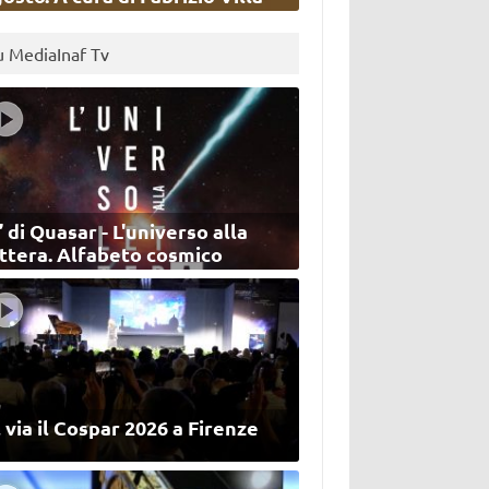
u MediaInaf Tv
’ di Quasar - L'universo alla
ettera. Alfabeto cosmico
 via il Cospar 2026 a Firenze