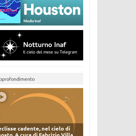
pprofondimento
eclisse cadente, nel cielo di
osto. A cura di Fabrizio Villa