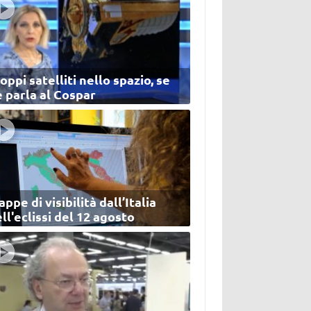
oppi satelliti nello spazio, se
 parla al Cospar
ppe di visibilità dall’Italia
ll'eclissi del 12 agosto