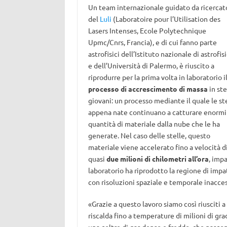
Un team internazionale guidato da ricercat
del
Luli
(Laboratoire pour l’Utilisation des
Lasers Intenses, Ecole Polytechnique
Upmc/Cnrs, Francia), e di cui fanno parte
astrofisici dell’Istituto nazionale di astrofis
e dell’Università di Palermo, è riuscito a
riprodurre per la prima volta in laboratorio i
processo di accrescimento di massa
in ste
giovani: un processo mediante il quale le st
appena nate continuano a catturare enormi
quantità di materiale dalla nube che le ha
generate. Nel caso delle stelle, questo
materiale viene accelerato fino a velocità d
quasi
due milioni di chilometri all’ora
, imp
laboratorio ha riprodotto la regione di impat
con risoluzioni spaziale e temporale inacces
«Grazie a questo lavoro siamo così riusciti a
riscalda fino a temperature di milioni di gr