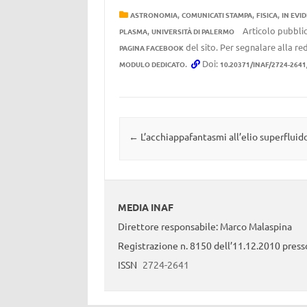
,
,
,
ASTRONOMIA
COMUNICATI STAMPA
FISICA
IN EVI
,
Articolo pubblic
PLASMA
UNIVERSITÀ DI PALERMO
del sito. Per segnalare alla red
PAGINA FACEBOOK
.
Doi:
MODULO DEDICATO
10.20371/INAF/2724-264
Navigazione articolo
←
L’acchiappafantasmi all’elio superfluid
MEDIA INAF
Direttore responsabile: Marco Malaspina
Registrazione n. 8150 dell’11.12.2010 presso
ISSN
2724-2641