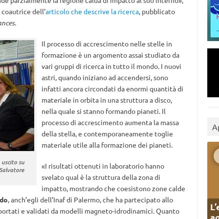
nde parzialmente la regione calda di impatto al suo interno»,
, coautrice dell’
articolo che descrive la ricerca
, pubblicato
ances
.
Il processo di accrescimento nelle stelle in
formazione è un argomento assai studiato da
vari gruppi di ricerca in tutto il mondo. I nuovi
astri, quando iniziano ad accendersi, sono
infatti ancora circondati da enormi quantità di
materiale in orbita in una struttura a disco,
nella quale si stanno formando pianeti. Il
processo di accrescimento aumenta la massa
A
della stella, e contemporaneamente toglie
materiale utile alla formazione dei pianeti.
 uscito su
«I risultati ottenuti in laboratorio hanno
 Salvatore
svelato qual è la struttura della zona di
impatto, mostrando che coesistono zone calde
ndo
, anch’egli dell’Inaf di Palermo, che ha partecipato allo
L’
upportati e validati da modelli magneto-idrodinamici. Quanto
ag