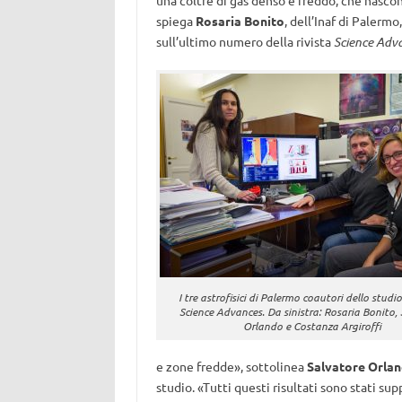
una coltre di gas denso e freddo, che nasco
spiega
Rosaria Bonito
, dell’Inaf di Palermo
sull’ultimo numero della rivista
Science Adv
I tre astrofisici di Palermo coautori dello studio
Science Advances. Da sinistra: Rosaria Bonito,
Orlando e Costanza Argiroffi
e zone fredde», sottolinea
Salvatore Orla
studio. «Tutti questi risultati sono stati s