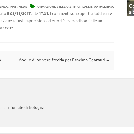
C
,
,
,
,
,
,
DENZA
INAF
NEWS
FORMAZIONE STELLARE
INAF
LASER
OA PALERMO
a
ato il
02/11/2017
alle
17:31
. I commenti sono aperti a tutti
SULLA
azione refusi, imprecisioni ed errori è invece disponibile un
1/1653179
o
Anello di polvere fredda per Proxima Centauri
→
 il Tribunale di Bologna