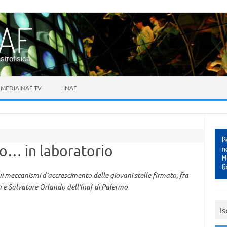
astrofisica
MEDIAINAF TV
INAF
no… in laboratorio
 meccanismi d’accrescimento delle giovani stelle firmato, fra
fi e Salvatore Orlando dell'Inaf di Palermo
Is