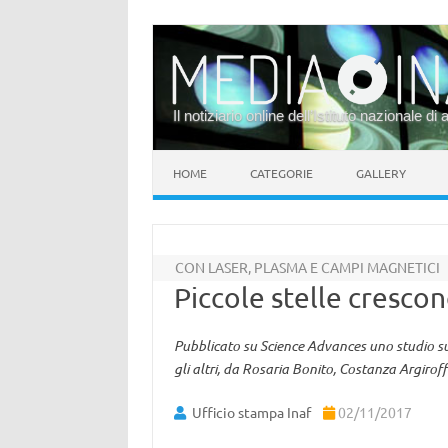
Il notiziario online dell’Istituto nazionale di 
Vai al contenuto
HOME
CATEGORIE
GALLERY
CON LASER, PLASMA E CAMPI MAGNETICI
Piccole stelle cresco
Pubblicato su Science Advances uno studio sui
gli altri, da Rosaria Bonito, Costanza Argirof
Ufficio stampa Inaf
02/11/2017