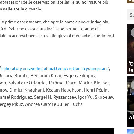
pretazioni delle osservazioni stellari, e quindi misure più
 nelle stelle giovani».
S
un primo esperimento, che apre la porta a nuove indagini»,
ità di Palermo e associata Inaf, «che permetteranno di
iale in accrescimento su stelle giovani mediante esperimenti
‘Q
“
Laboratory unraveling of matter accretion in young stars
“,
l
Rosaria Bonito, Benjamin Khiar, Evgeny Filippov,
son, Salvatore Orlando, Jérôme Béard, Marius Blecher,
ov, Dimitri Khaghani, Kealan Naughton, Henri Pépin,
Rafael Rodriguez, Sergei N. Ryazantsev, Igor Yu. Skobelev,
ergey Pikuz, Andrea Ciardi e Julien Fuchs
Al