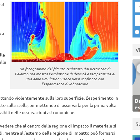
ori
ica
l
V
lle
elle
Un fotogramma del filmato realizzato dai ricercatori di
Palermo che mostra l’evoluzione di densità e temperatura di
una delle simulazioni usate per il confronto con
l’esperimento di laboratorio
i
attando violentemente sulla loro superficie. L’esperimento in
Da
to sulla stella, permettendo di osservarla per la prima volta
e
sibili nelle osservazioni astronomiche.
S
 vedere che al centro della regione di impatto il materiale si
adi, mentre all’esterno della regione di impatto può formarsi