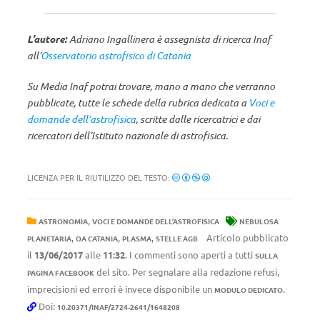
L’autore:
Adriano Ingallinera è assegnista di ricerca Inaf
all’
Osservatorio astrofisico di Catania
Su Media Inaf potrai trovare, mano a mano che verranno
pubblicate, tutte le schede della rubrica dedicata a
Voci e
domande dell’astrofisica
, scritte dalle ricercatrici e dai
ricercatori dell’Istituto nazionale di astrofisica.
LICENZA PER IL RIUTILIZZO DEL TESTO:
,
ASTRONOMIA
VOCI E DOMANDE DELL’ASTROFISICA
NEBULOSA
,
,
,
Articolo pubblicato
PLANETARIA
OA CATANIA
PLASMA
STELLE AGB
il
13/06/2017
alle
11:32
. I commenti sono aperti a tutti
SULLA
del sito. Per segnalare alla redazione refusi,
PAGINA FACEBOOK
imprecisioni ed errori è invece disponibile un
.
MODULO DEDICATO
Doi:
10.20371/INAF/2724-2641/1648208