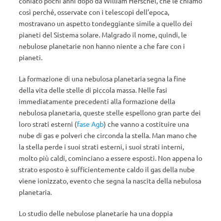
coniato pochi anni dopo da William Herschel, che le chiamò
così perché, osservate con i telescopi dell’epoca,
mostravano un aspetto tondeggiante simile a quello dei
pianeti del Sistema solare. Malgrado il nome, quindi, le
nebulose planetarie non hanno niente a che fare con i
pianeti.
La formazione di una nebulosa planetaria segna la fine
della vita delle stelle di piccola massa. Nelle fasi
immediatamente precedenti alla formazione della
nebulosa planetaria, queste stelle espellono gran parte dei
loro strati esterni (
fase Agb
) che vanno a costituire una
nube di gas e polveri che circonda la stella. Man mano che
la stella perde i suoi strati esterni, i suoi strati interni,
molto più caldi, cominciano a essere esposti. Non appena lo
strato esposto è sufficientemente caldo il gas della nube
viene ionizzato, evento che segna la nascita della nebulosa
planetaria.
Lo studio delle nebulose planetarie ha una doppia