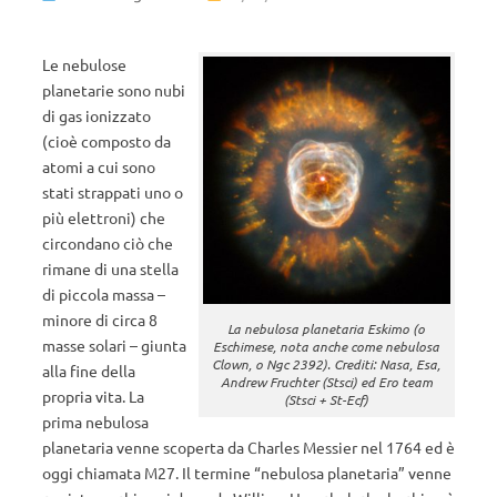
Le nebulose
planetarie sono nubi
di gas ionizzato
(cioè composto da
atomi a cui sono
stati strappati uno o
più elettroni) che
circondano ciò che
rimane di una stella
di piccola massa –
minore di circa 8
La nebulosa planetaria Eskimo (o
masse solari – giunta
Eschimese, nota anche come nebulosa
Clown, o Ngc 2392). Crediti: Nasa, Esa,
alla fine della
Andrew Fruchter (Stsci) ed Ero team
propria vita. La
(Stsci + St-Ecf)
prima nebulosa
planetaria venne scoperta da Charles Messier nel 1764 ed è
oggi chiamata M27. Il termine “nebulosa planetaria” venne