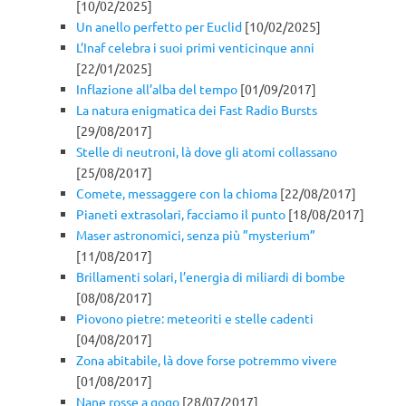
[10/02/2025]
Un anello perfetto per Euclid
[10/02/2025]
L’Inaf celebra i suoi primi venticinque anni
[22/01/2025]
Inflazione all’alba del tempo
[01/09/2017]
La natura enigmatica dei Fast Radio Bursts
[29/08/2017]
Stelle di neutroni, là dove gli atomi collassano
[25/08/2017]
Comete, messaggere con la chioma
[22/08/2017]
Pianeti extrasolari, facciamo il punto
[18/08/2017]
Maser astronomici, senza più ”mysterium”
[11/08/2017]
Brillamenti solari, l’energia di miliardi di bombe
[08/08/2017]
Piovono pietre: meteoriti e stelle cadenti
[04/08/2017]
Zona abitabile, là dove forse potremmo vivere
[01/08/2017]
Nane rosse a gogo
[28/07/2017]