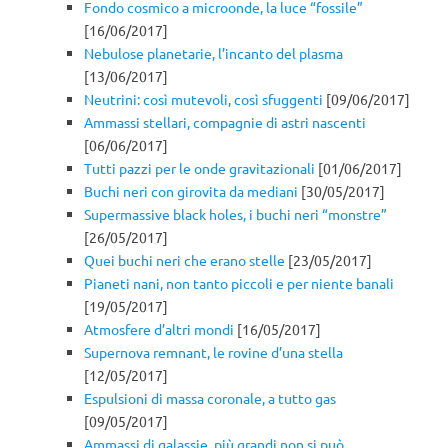
Fondo cosmico a microonde, la luce “fossile”
[16/06/2017]
Nebulose planetarie, l’incanto del plasma
[13/06/2017]
Neutrini: così mutevoli, così sfuggenti
[09/06/2017]
Ammassi stellari, compagnie di astri nascenti
[06/06/2017]
Tutti pazzi per le onde gravitazionali
[01/06/2017]
Buchi neri con girovita da mediani
[30/05/2017]
Supermassive black holes, i buchi neri “monstre”
[26/05/2017]
Quei buchi neri che erano stelle
[23/05/2017]
Pianeti nani, non tanto piccoli e per niente banali
[19/05/2017]
Atmosfere d’altri mondi
[16/05/2017]
Supernova remnant, le rovine d’una stella
[12/05/2017]
Espulsioni di massa coronale, a tutto gas
[09/05/2017]
Ammassi di galassie, più grandi non si può