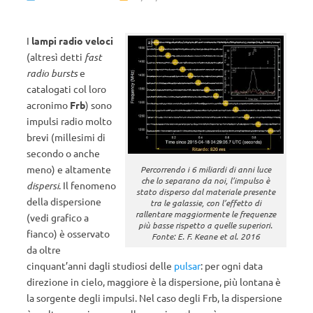
I
lampi radio veloci
(altresì detti
fast
radio bursts
e
catalogati col loro
acronimo
Frb
) sono
impulsi radio molto
brevi (millesimi di
secondo o anche
meno) e altamente
Percorrendo i 6 miliardi di anni luce
che lo separano da noi, l’impulso è
dispersi
. Il fenomeno
stato disperso dal materiale presente
della dispersione
tra le galassie, con l’effetto di
rallentare maggiormente le frequenze
(vedi grafico a
più basse rispetto a quelle superiori.
fianco) è osservato
Fonte: E. F. Keane et al. 2016
da oltre
cinquant’anni dagli studiosi delle
pulsar
: per ogni data
direzione in cielo, maggiore è la dispersione, più lontana è
la sorgente degli impulsi. Nel caso degli Frb, la dispersione