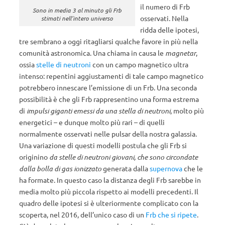
il numero di Frb
Sono in media 3 al minuto gli Frb
osservati. Nella
stimati nell’intero universo
ridda delle ipotesi,
tre sembrano a oggi ritagliarsi qualche favore in più nella
comunità astronomica. Una chiama in causa le
magnetar
,
ossia
stelle di neutroni
con un campo magnetico ultra
intenso: repentini aggiustamenti di tale campo magnetico
potrebbero innescare l’emissione di un Frb. Una seconda
possibilità è che gli Frb rappresentino una forma estrema
di
impulsi giganti emessi da una stella di neutroni
, molto più
energetici – e dunque molto più rari – di quelli
normalmente osservati nelle pulsar della nostra galassia.
Una variazione di questi modelli postula che gli Frb si
originino
da stelle di neutroni giovani, che sono circondate
dalla bolla di gas ionizzato
generata dalla
supernova
che le
ha formate. In questo caso la distanza degli Frb sarebbe in
media molto più piccola rispetto ai modelli precedenti. Il
quadro delle ipotesi si è ulteriormente complicato con la
scoperta, nel 2016, dell’unico caso di un
Frb che si ripete
.