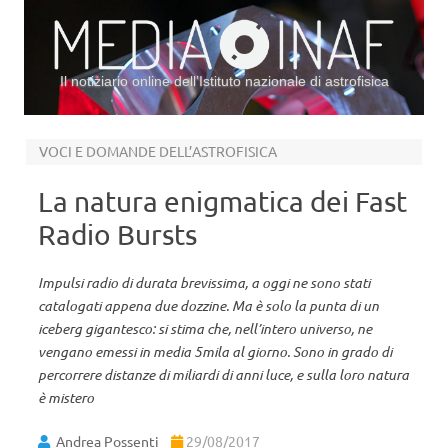
Il notiziario online dell’Istituto nazionale di astrofisica
Vai al contenuto
VOCI E DOMANDE DELL’ASTROFISICA
La natura enigmatica dei Fast
Radio Bursts
Impulsi radio di durata brevissima, a oggi ne sono stati
catalogati appena due dozzine. Ma è solo la punta di un
iceberg gigantesco: si stima che, nell’intero universo, ne
vengano emessi in media 5mila al giorno. Sono in grado di
percorrere distanze di miliardi di anni luce, e sulla loro natura
è mistero
Andrea Possenti
29/08/2017