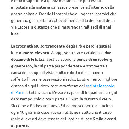
è molto superiore a quella massima che può essere
imputata alla materia ionizzata presente all’interno della
nostra galassia. Donde l’ipotesi che gli oggetti cosmici che
generano gli Frb siano collocati ben al di là dei bordi della
Via Lattea, a distanze che si misurano in
miliardi di anni
luce
.
La proprietà più sorprendente degli Frb è però legata al
loro
numero elevato
. A oggi, sono state catalogate
due
dozzine di Frb
. Essi costituiscono
la punta di un iceberg
gigantesco
, la cui parte preponderante è sommersa a
causa del campo di vista molto ridotto di cui hanno
sofferto finora le osservazioni radio. Lo strumento migliore
è stato sin qui il ricevitore
multibeam
del
radiotelescopio
di Parkes
: tuttavia, anch’esso è capace di inquadrare, a ogni
dato tempo, solo circa 1 parte su 50mila di tutto il cielo.
Siccome a Parkes un nuovo Frb viene scoperto all’incirca
ogni 10 giorni di osservazioni utili, ne risulta che il tasso
reale di eventi deve essere dell’ordine di ben
5mila eventi
al giorno
.