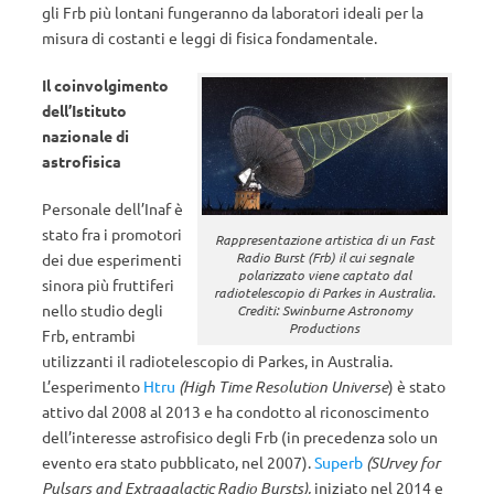
gli Frb più lontani fungeranno da laboratori ideali per la
misura di costanti e leggi di fisica fondamentale.
Il coinvolgimento
dell’Istituto
nazionale di
astrofisica
Personale dell’Inaf è
stato fra i promotori
Rappresentazione artistica di un Fast
Radio Burst (Frb) il cui segnale
dei due esperimenti
polarizzato viene captato dal
sinora più fruttiferi
radiotelescopio di Parkes in Australia.
nello studio degli
Crediti: Swinburne Astronomy
Productions
Frb, entrambi
utilizzanti il radiotelescopio di Parkes, in Australia.
L’esperimento
Htru
(High Time Resolution Universe
) è stato
attivo dal 2008 al 2013 e ha condotto al riconoscimento
dell’interesse astrofisico degli Frb (in precedenza solo un
evento era stato pubblicato, nel 2007).
Superb
(SUrvey for
Pulsars and Extragalactic Radio Bursts),
iniziato nel 2014 e