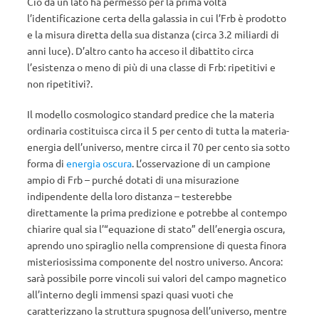
Ciò da un lato ha permesso per la prima volta
l’identificazione certa della galassia in cui l’Frb è prodotto
e la misura diretta della sua distanza (circa 3.2 miliardi di
anni luce). D’altro canto ha acceso il dibattito circa
l’esistenza o meno di più di una classe di Frb: ripetitivi e
non ripetitivi?.
Il modello cosmologico standard predice che la materia
ordinaria costituisca circa il 5 per cento di tutta la materia-
energia dell’universo, mentre circa il 70 per cento sia sotto
forma di
energia oscura
. L’osservazione di un campione
ampio di Frb – purché dotati di una misurazione
indipendente della loro distanza – testerebbe
direttamente la prima predizione e potrebbe al contempo
chiarire qual sia l’“equazione di stato” dell’energia oscura,
aprendo uno spiraglio nella comprensione di questa finora
misteriosissima componente del nostro universo. Ancora:
sarà possibile porre vincoli sui valori del campo magnetico
all’interno degli immensi spazi quasi vuoti che
caratterizzano la struttura spugnosa dell’universo, mentre