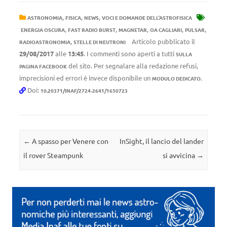
,
,
,
ASTRONOMIA
FISICA
NEWS
VOCI E DOMANDE DELL’ASTROFISICA
,
,
,
,
,
ENERGIA OSCURA
FAST RADIO BURST
MAGNETAR
OA CAGLIARI
PULSAR
,
Articolo pubblicato il
RADIOASTRONOMIA
STELLE DI NEUTRONI
29/08/2017
alle
13:45
. I commenti sono aperti a tutti
SULLA
del sito. Per segnalare alla redazione refusi,
PAGINA FACEBOOK
imprecisioni ed errori è invece disponibile un
.
MODULO DEDICATO
Doi:
10.20371/INAF/2724-2641/1650723
Navigazione articolo
←
A spasso per Venere con
InSight, il lancio del lander
il rover Steampunk
si avvicina
→