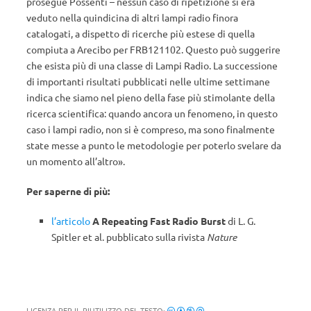
prosegue Possenti – nessun caso di ripetizione si era
veduto nella quindicina di altri lampi radio finora
catalogati, a dispetto di ricerche più estese di quella
compiuta a Arecibo per FRB121102. Questo può suggerire
che esista più di una classe di Lampi Radio. La successione
di importanti risultati pubblicati nelle ultime settimane
indica che siamo nel pieno della fase più stimolante della
ricerca scientifica: quando ancora un fenomeno, in questo
caso i lampi radio, non si è compreso, ma sono finalmente
state messe a punto le metodologie per poterlo svelare da
un momento all’altro».
Per saperne di più:
l’articolo
A Repeating Fast Radio Burst
di L. G.
Spitler et al. pubblicato sulla rivista
Nature
LICENZA PER IL RIUTILIZZO DEL TESTO: