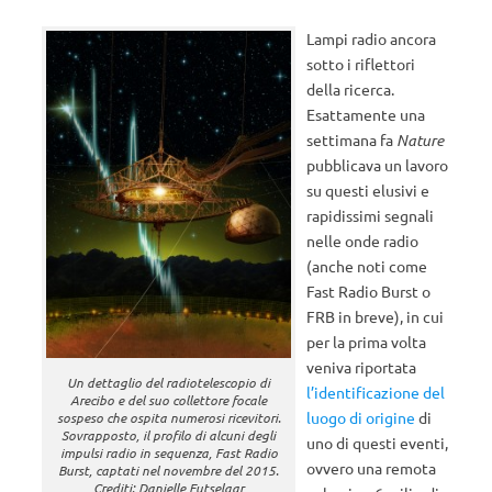
Lampi radio ancora
sotto i riflettori
della ricerca.
Esattamente una
settimana fa
Nature
pubblicava un lavoro
su questi elusivi e
rapidissimi segnali
nelle onde radio
(anche noti come
Fast Radio Burst o
FRB in breve), in cui
per la prima volta
veniva riportata
Un dettaglio del radiotelescopio di
l’identificazione del
Arecibo e del suo collettore focale
luogo di origine
di
sospeso che ospita numerosi ricevitori.
Sovrapposto, il profilo di alcuni degli
uno di questi eventi,
impulsi radio in sequenza, Fast Radio
ovvero una remota
Burst, captati nel novembre del 2015.
Crediti: Danielle Futselaar