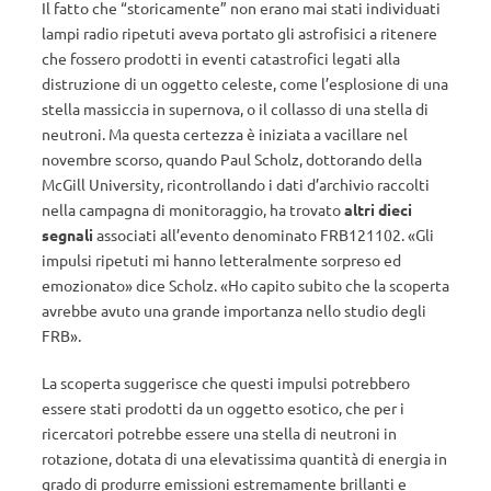
Il fatto che “storicamente” non erano mai stati individuati
lampi radio ripetuti aveva portato gli astrofisici a ritenere
che fossero prodotti in eventi catastrofici legati alla
distruzione di un oggetto celeste, come l’esplosione di una
stella massiccia in supernova, o il collasso di una stella di
neutroni. Ma questa certezza è iniziata a vacillare nel
novembre scorso, quando Paul Scholz, dottorando della
McGill University, ricontrollando i dati d’archivio raccolti
nella campagna di monitoraggio, ha trovato
altri dieci
segnali
associati all’evento denominato FRB121102. «Gli
impulsi ripetuti mi hanno letteralmente sorpreso ed
emozionato» dice Scholz. «Ho capito subito che la scoperta
avrebbe avuto una grande importanza nello studio degli
FRB».
La scoperta suggerisce che questi impulsi potrebbero
essere stati prodotti da un oggetto esotico, che per i
ricercatori potrebbe essere una stella di neutroni in
rotazione, dotata di una elevatissima quantità di energia in
grado di produrre emissioni estremamente brillanti e