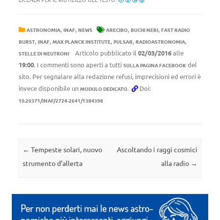
,
,
,
,
ASTRONOMIA
INAF
NEWS
ARECIBO
BUCHI NERI
FAST RADIO
,
,
,
,
,
BURST
INAF
MAX PLANCK INSTITUTE
PULSAR
RADIOASTRONOMIA
Articolo pubblicato il
02/03/2016
alle
STELLE DI NEUTRONI
19:00
. I commenti sono aperti a tutti
del
SULLA PAGINA FACEBOOK
sito. Per segnalare alla redazione refusi, imprecisioni ed errori è
invece disponibile un
.
Doi:
MODULO DEDICATO
10.20371/INAF/2724-2641/1384398
Navigazione articolo
←
Tempeste solari, nuovo
Ascoltando i raggi cosmici
strumento d’allerta
alla radio
→