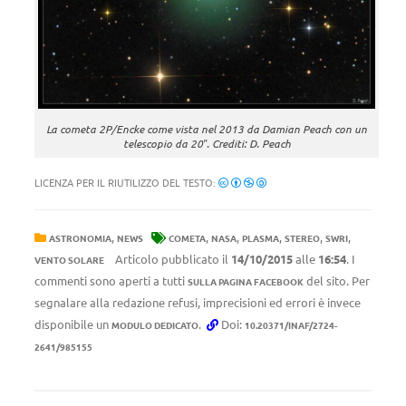
La cometa 2P/Encke come vista nel 2013 da Damian Peach con un
telescopio da 20″. Crediti: D. Peach
LICENZA PER IL RIUTILIZZO DEL TESTO:
,
,
,
,
,
,
ASTRONOMIA
NEWS
COMETA
NASA
PLASMA
STEREO
SWRI
Articolo pubblicato il
14/10/2015
alle
16:54
. I
VENTO SOLARE
commenti sono aperti a tutti
del sito. Per
SULLA PAGINA FACEBOOK
segnalare alla redazione refusi, imprecisioni ed errori è invece
disponibile un
.
Doi:
MODULO DEDICATO
10.20371/INAF/2724-
2641/985155