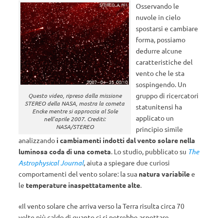
Osservando le
nuvole in cielo
spostarsi e cambiare
forma, possiamo
dedurre alcune
caratteristiche del
vento che le sta
sospingendo. Un
gruppo di ricercatori
Questo video, ripreso dalla missione
STEREO della NASA, mostra la cometa
statunitensi ha
Encke mentre si approccia al Sole
applicato un
nell’aprile 2007. Crediti:
NASA/STEREO
principio simile
analizzando
i cambiamenti indotti dal vento solare nella
luminosa coda di una cometa
. Lo studio, pubblicato su
The
Astrophysical Journal
, aiuta a spiegare due curiosi
comportamenti del vento solare: la sua
natura variabile
e
le
temperature inaspettatamente alte
.
«Il vento solare che arriva verso la Terra risulta circa 70
volte più caldo di quanto ci si potrebbe aspettare