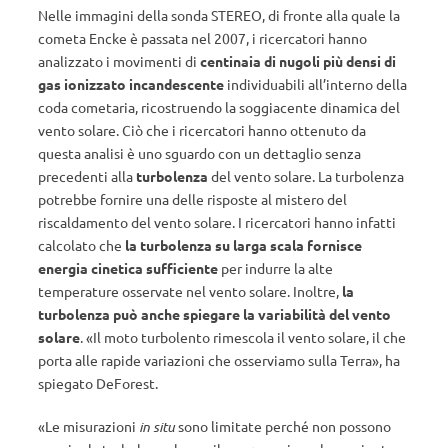
Nelle immagini della sonda STEREO, di fronte alla quale la
cometa Encke è passata nel 2007, i ricercatori hanno
analizzato i movimenti di
centinaia di nugoli più densi di
gas ionizzato incandescente
individuabili all’interno della
coda cometaria, ricostruendo la soggiacente dinamica del
vento solare. Ciò che i ricercatori hanno ottenuto da
questa analisi è uno sguardo con un dettaglio senza
precedenti alla
turbolenza
del vento solare. La turbolenza
potrebbe fornire una delle risposte al mistero del
riscaldamento del vento solare. I ricercatori hanno infatti
calcolato che
la turbolenza su larga scala fornisce
energia cinetica sufficiente
per indurre la alte
temperature osservate nel vento solare. Inoltre,
la
turbolenza può anche spiegare la variabilità del vento
solare
. «Il moto turbolento rimescola il vento solare, il che
porta alle rapide variazioni che osserviamo sulla Terra», ha
spiegato DeForest.
«Le misurazioni
in situ
sono limitate perché non possono