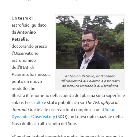
Un team di
astrofisici guidato
da
Antonino
Petralia
,
dottorando presso
l’Osservatorio
astronomico
dell’INAF di
Palermo, ha messo a
Antonino Petralia, dottorando
all’Università di Palermo e associato
punto un nuovo
all’Istituto Nazionale di Astrofisica
modello che
illustra il fenomeno della caduta del plasma sulla superficie
solare. Lo
studio
è stato pubblicato su
The Astrophysical
Journal
. Grazie alle osservazioni compiute con il
Solar
Dynamics Observatory
(SDO), un telescopio spaziale della
Nasa dedicato allo studio del Sole.
«Con simulazioni numeriche molto impegnative, eseguite