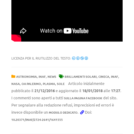
LICENZA PER IL RIUTILIZZO DEL TESTO:
,
,
,
,
,
ASTRONOMIA
INAF
NEWS
BRILLAMENTI SOLARI
CINECA
INAF
,
,
,
Articolo inizialmente
NASA
OA PALERMO
PLASMA
SOLE
pubblicato il
21/12/2016
e aggiornato il
18/01/2018
alle
17:27
.
I commenti sono aperti a tutti
del sito.
SULLA PAGINA FACEBOOK
Per segnalare alla redazione refusi, imprecisioni ed errori è
invece disponibile un
.
Doi:
MODULO DEDICATO
10.20371/INAF/2724-2641/1641555