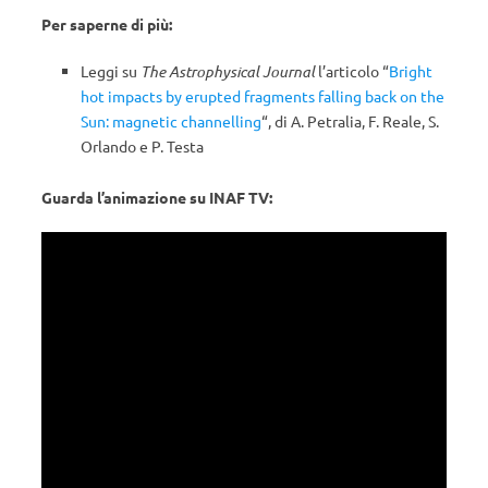
Per saperne di più:
Leggi su
The Astrophysical Journal
l’articolo “
Bright
hot impacts by erupted fragments falling back on the
Sun: magnetic channelling
“, di A. Petralia, F. Reale, S.
Orlando e P. Testa
Guarda l’animazione su INAF TV: