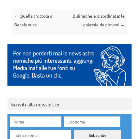
Navigazione articolo
←
Quella trottola di
Bulimiche e disordinate: le
Betelgeuse
galassie da giovani
→
Iscriviti alla newsletter