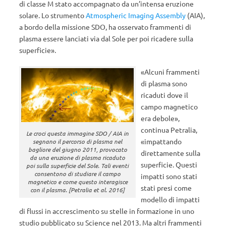
di classe M stato accompagnato da un’intensa eruzione
solare. Lo strumento
Atmospheric Imaging Assembly
(AIA),
a bordo della missione SDO, ha osservato frammenti di
plasma essere lanciati via dal Sole per poi ricadere sulla
superficie».
«Alcuni frammenti
di plasma sono
ricaduti dove il
campo magnetico
era debole»,
continua Petralia,
Le croci questa immagine SDO / AIA in
«impattando
segnano il percorso di plasma nel
bagliore del giugno 2011, provocato
direttamente sulla
da una eruzione di plasma ricaduto
superficie. Questi
poi sulla superficie del Sole. Tali eventi
consentono di studiare il campo
impatti sono stati
magnetico e come questo interagisce
stati presi come
con il plasma. [Petralia et al. 2016]
modello di impatti
di flussi in accrescimento su stelle in formazione in uno
studio pubblicato su Science nel 2013. Ma altri frammenti