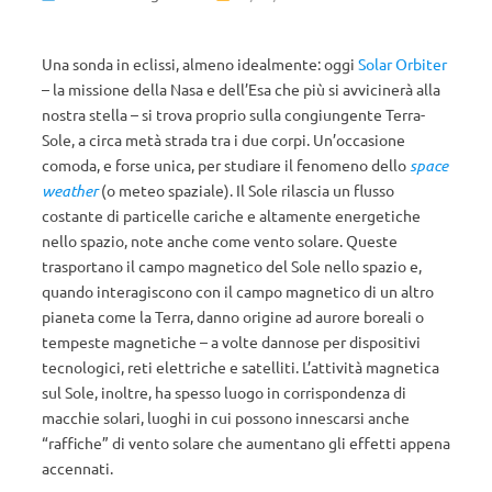
Una sonda in eclissi, almeno idealmente: oggi
Solar Orbiter
– la missione della Nasa e dell’Esa che più si avvicinerà alla
nostra stella – si trova proprio sulla congiungente Terra-
Sole, a circa metà strada tra i due corpi. Un’occasione
comoda, e forse unica, per studiare il fenomeno dello
space
weather
(o meteo spaziale). Il Sole rilascia un flusso
costante di particelle cariche e altamente energetiche
nello spazio, note anche come vento solare. Queste
trasportano il campo magnetico del Sole nello spazio e,
quando interagiscono con il campo magnetico di un altro
pianeta come la Terra, danno origine ad aurore boreali o
tempeste magnetiche – a volte dannose per dispositivi
tecnologici, reti elettriche e satelliti. L’attività magnetica
sul Sole, inoltre, ha spesso luogo in corrispondenza di
macchie solari, luoghi in cui possono innescarsi anche
“raffiche” di vento solare che aumentano gli effetti appena
accennati.