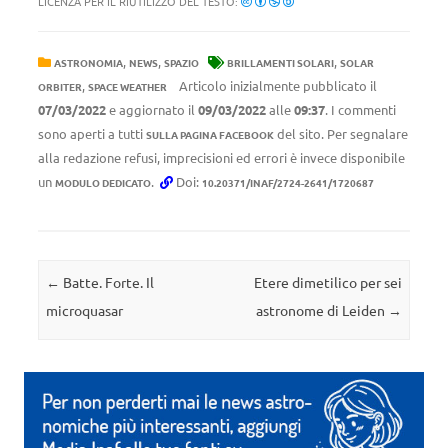
LICENZA PER IL RIUTILIZZO DEL TESTO:
,
,
,
ASTRONOMIA
NEWS
SPAZIO
BRILLAMENTI SOLARI
SOLAR
,
Articolo inizialmente pubblicato il
ORBITER
SPACE WEATHER
07/03/2022
e aggiornato il
09/03/2022
alle
09:37
. I commenti
sono aperti a tutti
del sito. Per segnalare
SULLA PAGINA FACEBOOK
alla redazione refusi, imprecisioni ed errori è invece disponibile
un
.
Doi:
MODULO DEDICATO
10.20371/INAF/2724-2641/1720687
Navigazione articolo
←
Batte. Forte. Il
Etere dimetilico per sei
microquasar
astronome di Leiden
→