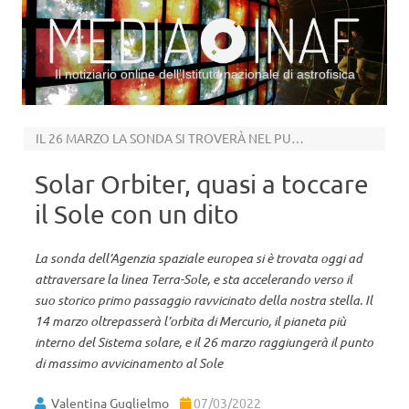
Il notiziario online dell’Istituto nazionale di astrofisica
Vai al contenuto
IL 26 MARZO LA SONDA SI TROVERÀ NEL PUNTO PIÙ VICINO ALLA NOSTRA STELLA
Solar Orbiter, quasi a toccare
il Sole con un dito
La sonda dell’Agenzia spaziale europea si è trovata oggi ad
attraversare la linea Terra-Sole, e sta accelerando verso il
suo storico primo passaggio ravvicinato della nostra stella. Il
14 marzo oltrepasserà l’orbita di Mercurio, il pianeta più
interno del Sistema solare, e il 26 marzo raggiungerà il punto
di massimo avvicinamento al Sole
Valentina Guglielmo
07/03/2022