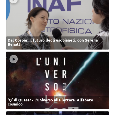
Dal Cospar: il futuro degli esopianeti, con Serena
Benatti
‘Q’ di Quasar - L'universo alla lettera. Alfabeto
cosmico