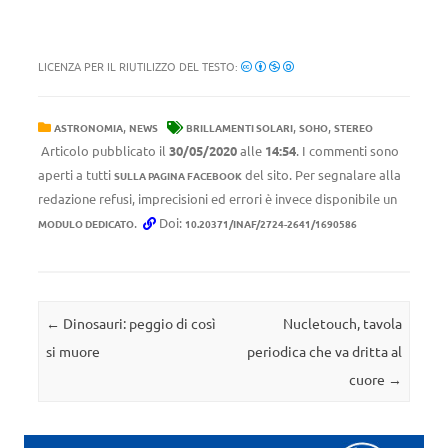
LICENZA PER IL RIUTILIZZO DEL TESTO:
,
,
,
ASTRONOMIA
NEWS
BRILLAMENTI SOLARI
SOHO
STEREO
Articolo pubblicato il
30/05/2020
alle
14:54
. I commenti sono
aperti a tutti
del sito. Per segnalare alla
SULLA PAGINA FACEBOOK
redazione refusi, imprecisioni ed errori è invece disponibile un
.
Doi:
MODULO DEDICATO
10.20371/INAF/2724-2641/1690586
Navigazione articolo
←
Dinosauri: peggio di così
Nucletouch, tavola
si muore
periodica che va dritta al
cuore
→