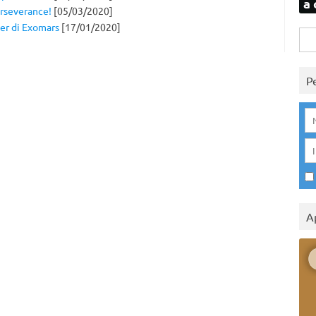
a 
rseverance!
[05/03/2020]
ver di Exomars
[17/01/2020]
Rice
per:
P
A