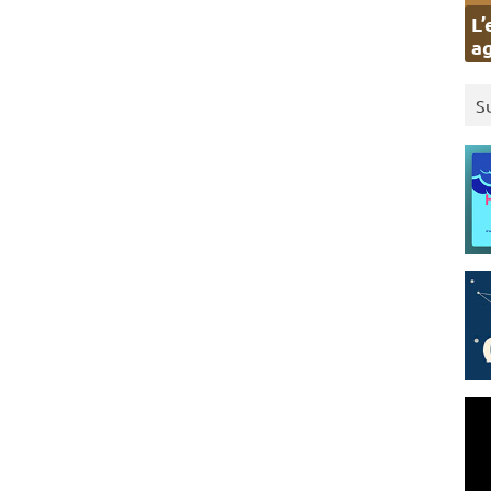
L’
ag
S