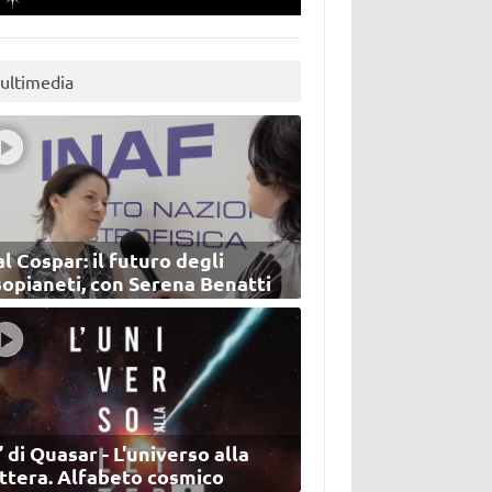
ultimedia
l Cospar: il futuro degli
sopianeti, con Serena Benatti
’ di Quasar - L'universo alla
ettera. Alfabeto cosmico