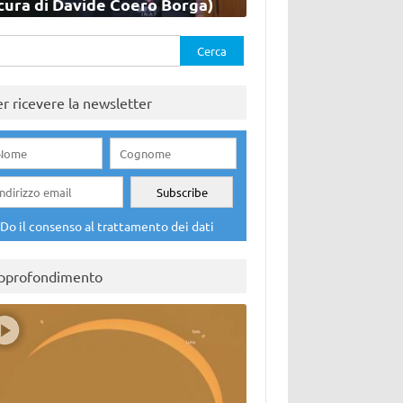
cura di Davide Coero Borga)
rca
er ricevere la newsletter
Do il consenso al trattamento dei dati
pprofondimento