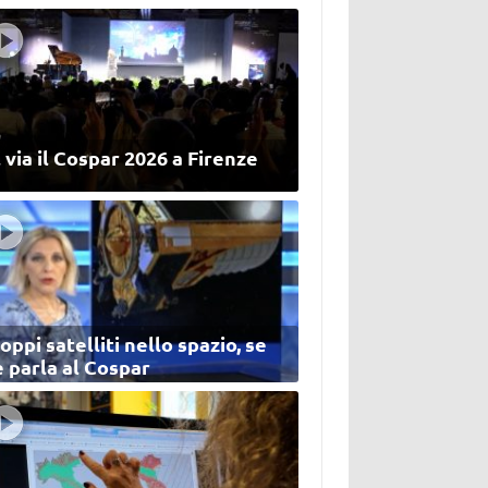
 via il Cospar 2026 a Firenze
oppi satelliti nello spazio, se
 parla al Cospar