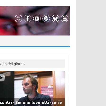
ideo del giorno
contri - Simone Iovenitti (serie