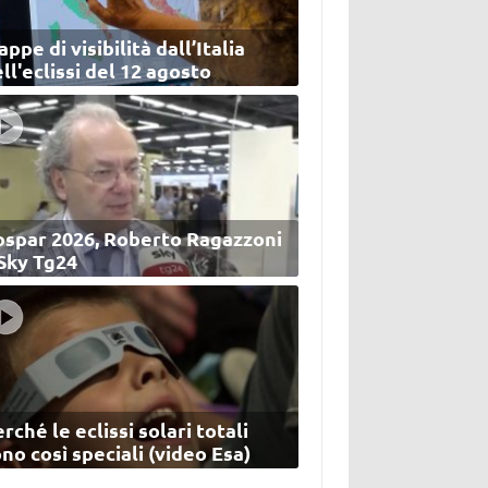
ppe di visibilità dall’Italia
ll'eclissi del 12 agosto
ospar 2026, Roberto Ragazzoni
 Sky Tg24
rché le eclissi solari totali
no così speciali (video Esa)