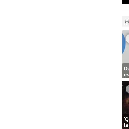
M
Da
e
‘Q
l