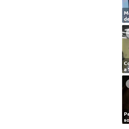
Ma
de
C
a
Pe
so