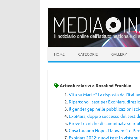
Il notiziario online dell’Istituto nazionale di 
Vai al contenuto
HOME
CATEGORIE
GALLERY
Articoli relativi a
Rosalind Franklin
Vita su Marte? La risposta dall’itali
Ripartono i test per ExoMars, direz
Il gender gap nelle pubblicazioni sci
ExoMars, doppio successo del test d
Prove tecniche di camminata su ruo
Cosa faranno Hope, Tianwen-1 e Pe
ExoMars 2022: nuovi test in vista su