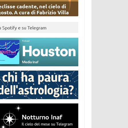
eclisse cadente, nel cielo di
osto. A cura di Fabrizio Villa
u Spotify e su Telegram