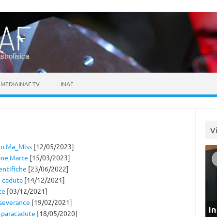
astrofisica
MEDIAINAF TV
INAF
V
ano Ma_Miss
[12/05/2023]
ione Marte
[15/03/2023]
entifiche
[23/06/2022]
i caduta
[14/12/2021]
te
[03/12/2021]
rseverance
[19/02/2021]
In
i paracadute
[18/05/2020]