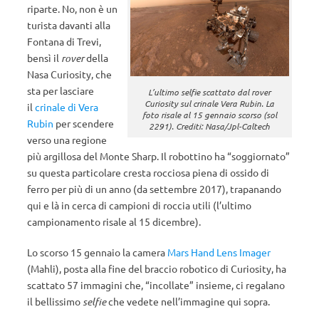
riparte. No, non è un
turista davanti alla
Fontana di Trevi,
bensì il
rover
della
Nasa Curiosity, che
sta per lasciare
L’ultimo selfie scattato dal rover
Curiosity sul crinale Vera Rubin. La
il
crinale di Vera
foto risale al 15 gennaio scorso (sol
Rubin
per scendere
2291). Crediti: Nasa/Jpl-Caltech
verso una regione
più argillosa del Monte Sharp. Il robottino ha “soggiornato”
su questa particolare cresta rocciosa piena di ossido di
ferro per più di un anno (da settembre 2017), trapanando
qui e là in cerca di campioni di roccia utili (l’ultimo
campionamento risale al 15 dicembre).
Lo scorso 15 gennaio la camera
Mars Hand Lens Imager
(Mahli), posta alla fine del braccio robotico di Curiosity, ha
scattato 57 immagini che, “incollate” insieme, ci regalano
il bellissimo
selfie
che vedete nell’immagine qui sopra.