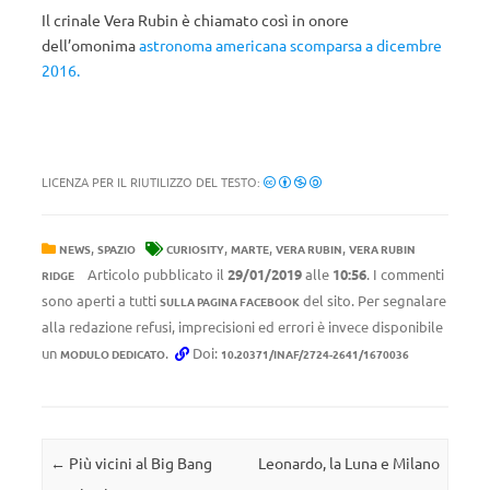
Il crinale Vera Rubin è chiamato così in onore
dell’omonima
astronoma americana scomparsa a dicembre
2016.
LICENZA PER IL RIUTILIZZO DEL TESTO:
,
,
,
,
NEWS
SPAZIO
CURIOSITY
MARTE
VERA RUBIN
VERA RUBIN
Articolo pubblicato il
29/01/2019
alle
10:56
. I commenti
RIDGE
sono aperti a tutti
del sito. Per segnalare
SULLA PAGINA FACEBOOK
alla redazione refusi, imprecisioni ed errori è invece disponibile
un
.
Doi:
MODULO DEDICATO
10.20371/INAF/2724-2641/1670036
Navigazione articolo
←
Più vicini al Big Bang
Leonardo, la Luna e Milano