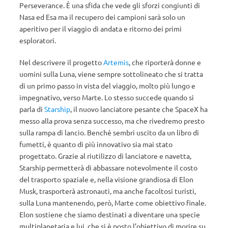
Perseverance. È una sfida che vede gli sforzi congiunti di
Nasa ed Esa ma il recupero dei campioni sarà solo un
aperitivo per il viaggio di andata e ritorno dei primi
esploratori.
Nel descrivere il progetto
Artemis
, che riporterà donne e
uomini sulla Luna, viene sempre sottolineato che si tratta
di un primo passo in vista del viaggio, molto più lungo e
impegnativo, verso Marte. Lo stesso succede quando si
parla di
Starship
, il nuovo lanciatore pesante che SpaceX ha
messo alla prova senza successo, ma che rivedremo presto
sulla rampa di lancio. Benché sembri uscito da un libro di
fumetti, è quanto di più innovativo sia mai stato
progettato. Grazie al riutilizzo di lanciatore e navetta,
Starship permetterà di abbassare notevolmente il costo
del trasporto spaziale e, nella visione grandiosa di Elon
Musk, trasporterà astronauti, ma anche facoltosi turisti,
sulla Luna mantenendo, però, Marte come obiettivo finale.
Elon sostiene che siamo destinati a diventare una specie
multiplanetaria e lui, che si è posto l’obiettivo di morire su