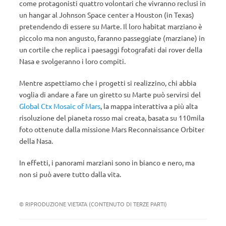
come protagonisti quattro volontari che vivranno reclusi in
un hangar al Johnson Space center a Houston (in Texas)
pretendendo di essere su Marte. Il loro habitat marziano è
piccolo ma non angusto, faranno passeggiate (marziane) in
un cortile che replica i paesaggi fotografati dai rover della
Nasa e svolgeranno i loro compiti.
Mentre aspettiamo che i progetti si realizzino, chi abbia
voglia di andare a fare un giretto su Marte può servirsi del
Global Ctx Mosaic of Mars
, la mappa interattiva a più alta
risoluzione del pianeta rosso mai creata, basata su 110mila
foto ottenute dalla missione Mars Reconnaissance Orbiter
della Nasa.
In effetti, i panorami marziani sono in bianco e nero, ma
non si può avere tutto dalla vita.
© RIPRODUZIONE VIETATA (CONTENUTO DI TERZE PARTI)