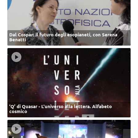
Dal Cospar: il futuro degli esopianeti, con Serena
Benatti
‘Q’ di Quasar - L'universo alla lettera. Alfabeto
cosmico