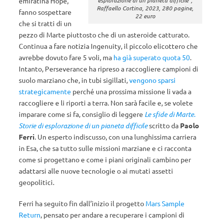
emiratina Hope,
Raffaello Cortina, 2023, 280 pagine,
fanno sospettare
22 euro
che si tratti di un
pezzo di Marte piuttosto che di un asteroide catturato.
Continua a fare notizia Ingenuity, il piccolo elicottero che
avrebbe dovuto fare 5 voli, ma
ha già superato quota 50
.
Intanto, Perseverance ha ripreso a raccogliere campioni di
suolo marziano che, in tubi sigillati,
vengono sparsi
strategicamente
perché una prossima missione li vada a
raccogliere e li riporti a terra. Non sarà facile e, se volete
imparare come si fa, consiglio di leggere
Le sfide di Marte.
Storie di esplorazione di un pianeta difficile
scritto da
Paolo
Ferri
. Un esperto indiscusso, con una lunghissima carriera
in Esa, che sa tutto sulle missioni marziane e ci racconta
come si progettano e come i piani originali cambino per
adattarsi alle nuove tecnologie o ai mutati assetti
geopolitici.
Ferri ha seguito fin dall’inizio il progetto
Mars Sample
Return
, pensato per andare a recuperare i campioni di