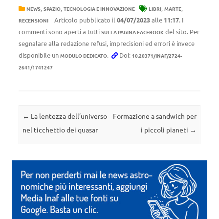
,
,
,
,
NEWS
SPAZIO
TECNOLOGIA E INNOVAZIONE
LIBRI
MARTE
Articolo pubblicato il
04/07/2023
alle
11:17
. I
RECENSIONI
commenti sono aperti a tutti
del sito. Per
SULLA PAGINA FACEBOOK
segnalare alla redazione refusi, imprecisioni ed errori è invece
disponibile un
.
Doi:
MODULO DEDICATO
10.20371/INAF/2724-
2641/1741247
Navigazione articolo
←
La lentezza dell’universo
Formazione a sandwich per
nel ticchettio dei quasar
i piccoli pianeti
→