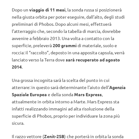
Dopo un
viaggio di 11 mesi
, la sonda russa si posizionerà
nella giusta orbita per poter eseguire, dall’alto, degli studi
preliminari di Phobos. Dopo alcuni mesi, effettuerà
l’atterraggio che, secondo la tabella di marcia, dovrebbe
avvenire a febbraio 2013. Una volta a contatto con la
superficie, preleverà
200 grammi
di materiale, suolo e
roccia: il “raccolto”, deposto in una apposita capsula, verrà
lanciato verso la Terra dove
sarà recuperato ad agosto
2014
.
Una grossa incognita sarà la scelta del punto in cui
atterrare: in questo sarà determinante l’aiuto dell’
Agenzia
Spaziale Europea
e della sonda
Mars Express
,
attualmente in orbita intorno a Marte. Mars Express sta
infatti realizzando immagini ad alta risoluzione della
superficie di Phobos, proprio per individuare la zona più
sicura.
Il razzo vettore (
Zenit-2SB
) che porterà in orbita la sonda