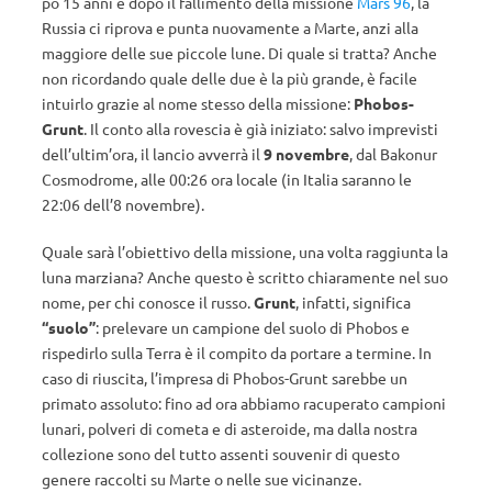
po 15 anni e dopo il fallimento della missione
Mars 96
, la
Russia ci riprova e punta nuovamente a Marte, anzi alla
maggiore delle sue piccole lune. Di quale si tratta? Anche
non ricordando quale delle due è la più grande, è facile
intuirlo grazie al nome stesso della missione:
Phobos-
Grunt
. Il conto alla rovescia è già iniziato: salvo imprevisti
dell’ultim’ora, il lancio avverrà il
9 novembre
, dal Bakonur
Cosmodrome, alle 00:26 ora locale (in Italia saranno le
22:06 dell’8 novembre).
Quale sarà l’obiettivo della missione, una volta raggiunta la
luna marziana? Anche questo è scritto chiaramente nel suo
nome, per chi conosce il russo.
Grunt
, infatti, significa
“suolo”
: prelevare un campione del suolo di Phobos e
rispedirlo sulla Terra è il compito da portare a termine. In
caso di riuscita, l’impresa di Phobos-Grunt sarebbe un
primato assoluto: fino ad ora abbiamo racuperato campioni
lunari, polveri di cometa e di asteroide, ma dalla nostra
collezione sono del tutto assenti souvenir di questo
genere raccolti su Marte o nelle sue vicinanze.