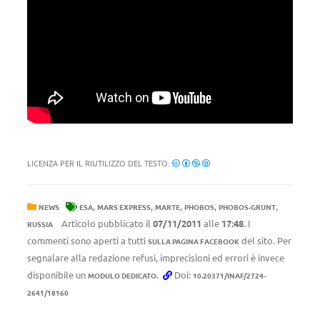
LICENZA PER IL RIUTILIZZO DEL TESTO:
,
,
,
,
,
NEWS
ESA
MARS EXPRESS
MARTE
PHOBOS
PHOBOS-GRUNT
Articolo pubblicato il
07/11/2011
alle
17:48
. I
RUSSIA
commenti sono aperti a tutti
del sito. Per
SULLA PAGINA FACEBOOK
segnalare alla redazione refusi, imprecisioni ed errori è invece
disponibile un
.
Doi:
MODULO DEDICATO
10.20371/INAF/2724-
2641/18160