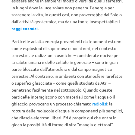
esistere anche in ambienti molto diversi da quelli terrestri,
in luoghi dove la luce solare non penetra. L’energia per
sostenere la vita, in questi casi, non proverrebbe dal Sole o
dall’attività geotermica, ma da una fonte insospettabile: i
raggi cosmici
.
Particelle ad alta energia provenienti da fenomeni estremi
come esplosioni di supernova o buchi neri, nel contesto
terrestre, le radiazioni cosmiche – considerate nocive per
la salute umana e delle cellule in generale – sono in gran
parte bloccate dall’atmosfera e dal campo magnetico
terrestre. Al contrario, in ambienti con atmosfere rarefatte
o superfici ghiacciate – come quelli studiati da Atri –
penetrano facilmente nel sottosuolo. Quando queste
particelle interagiscono con materiali come l’acqua o il
ghiaccio, provocano un processo chiamato
radiolisi
: la
rottura delle molecole d’acqua in componenti più semplici,
che rilascia elettroni liberi. Ed è proprio qui che entra in
gioco la possibilità di forme di vita “mangia-elettroni”.