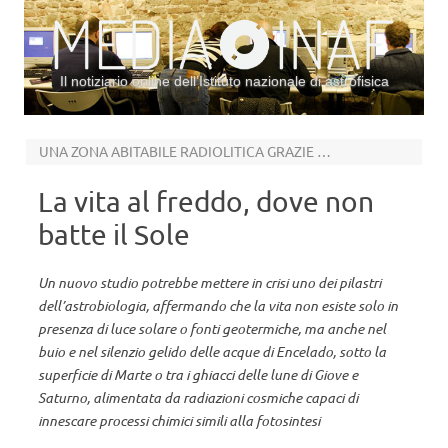
Il notiziario online dell’Istituto nazionale di astrofisica
Vai al contenuto
UNA ZONA ABITABILE RADIOLITICA GRAZIE AI RAGGI COSMICI
La vita al freddo, dove non
batte il Sole
Un nuovo studio potrebbe mettere in crisi uno dei pilastri
dell’astrobiologia, affermando che la vita non esiste solo in
presenza di luce solare o fonti geotermiche, ma anche nel
buio e nel silenzio gelido delle acque di Encelado, sotto la
superficie di Marte o tra i ghiacci delle lune di Giove e
Saturno, alimentata da radiazioni cosmiche capaci di
innescare processi chimici simili alla fotosintesi