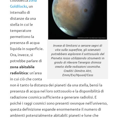
cosiddetta
zona
Goldilocks
, un
intervallo di
distanze da una
stella in cui le
temperature
permettono la
presenza di acqua
Invece di limitarsi a cercare segni di
liquida in superficie.
vita sulla superficie, gli scienziati
potrebbero esplorare il sottosuolo del
Ora, invece, si
Pianeta rosso utilizzando strumenti in
potrebbe parlare di
grado di rilevare l’energia chimica
creata dalle radiazioni cosmiche.
zona abitabile
Crediti: Dimitra Atri,
radiolitica
: un’area
Emm/Exi/Nyuad/Cass
in cui ciò che conta
non è tanto la distanza dei pianeti da una stella, bensì la
presenza di acqua nel loro sottosuolo e la disponibilità di
radiazione cosmica sufficiente a generare radiolisi. E
poiché i raggi cosmici sono presenti ovunque nell’universo,
questa definizione espande enormemente il numero di
ambienti potenzialmente abitabili: pianeti e lune che