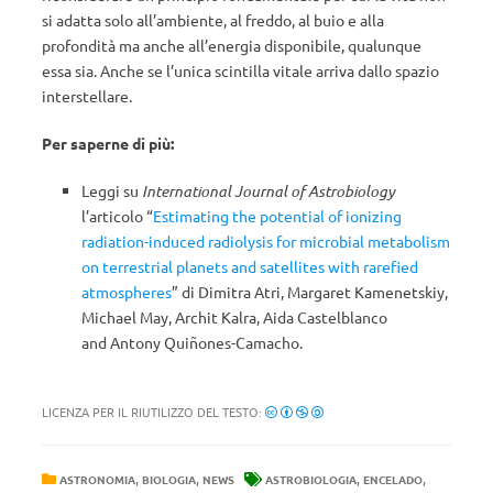
si adatta solo all’ambiente, al freddo, al buio e alla
profondità ma anche all’energia disponibile, qualunque
essa sia. Anche se l’unica scintilla vitale arriva dallo spazio
interstellare.
Per saperne di più:
Leggi su
International Journal of Astrobiology
l’articolo “
Estimating the potential of ionizing
radiation-induced radiolysis for microbial metabolism
on terrestrial planets and satellites with rarefied
atmospheres
” di Dimitra Atri, Margaret Kamenetskiy,
Michael May, Archit Kalra, Aida Castelblanco
and Antony Quiñones-Camacho.
LICENZA PER IL RIUTILIZZO DEL TESTO:
,
,
,
,
ASTRONOMIA
BIOLOGIA
NEWS
ASTROBIOLOGIA
ENCELADO