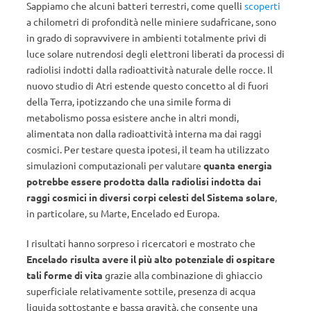
Sappiamo che alcuni batteri terrestri, come quelli
scoperti
a chilometri di profondità nelle miniere sudafricane, sono
in grado di sopravvivere in ambienti totalmente privi di
luce solare nutrendosi degli elettroni liberati da processi di
radiolisi indotti dalla radioattività naturale delle rocce. Il
nuovo studio di Atri estende questo concetto al di fuori
della Terra, ipotizzando che una simile forma di
metabolismo possa esistere anche in altri mondi,
alimentata non dalla radioattività interna ma dai raggi
cosmici. Per testare questa ipotesi, il team ha utilizzato
simulazioni computazionali per valutare
quanta energia
potrebbe essere prodotta dalla radiolisi indotta dai
raggi cosmici
in diversi corpi celesti del Sistema solare
,
in particolare, su Marte, Encelado ed Europa.
I risultati hanno sorpreso i ricercatori e mostrato che
Encelado risulta avere il più alto potenziale di ospitare
tali forme di vita
grazie alla combinazione di ghiaccio
superficiale relativamente sottile, presenza di acqua
liquida sottostante e bassa gravità, che consente una