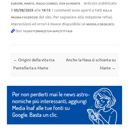
,
,
,
Articolo pubblicato
EUROPA
MARTE
RAGGI COSMICI
VITA SU MARTE
il
05/08/2025
alle
16:15
. I commenti sono aperti a tutti
SULLA
del sito. Per segnalare alla redazione refusi,
PAGINA FACEBOOK
imprecisioni ed errori è invece disponibile un
.
MODULO DEDICATO
Doi:
10.20371/INAF/2724-2641/1771426
Navigazione articolo
←
Origini della vita tra
Anche la Nasa si schianta su
Pantelleria e Marte
Marte
→