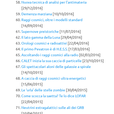
Nuova tecnica di analisi per l’antimateria
[29/12/2016]
Demenza marziana
[10/10/2016]
Raggi cosmici, oltre i modelli standard
[16/09/2016]
Supernove preistoriche
[11/07/2016]
Il lato gamma della Luna
[29/04/2016]
Orologi cosmici e radioattivi
[22/04/2016]
Il primo Pevatron è di H.E.S.S.
[17/03/2016]
Ascoltando i raggi cosmici alla radio
[02/03/2016]
CALET inizia la sua caccia di particelle
[23/10/2015]
Gli spettacolari aloni delle galassie a spirale
[14/10/2015]
A caccia di raggi cosmici ultra energetici
[15/06/2015]
Le ‘urla’ delle stelle zombie
[30/04/2015]
Come scocca la saetta? Te lo dice LOFAR
[22/04/2015]
Neutrini extragalattici sulle ali dei GRB
[10/04/2015]