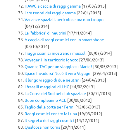
HAWC a caccia di raggi gamma
[17/03/2015]
I tre tenori dei raggi gamma
[22/01/2015]
Vacanze spaziali, pericolose ma non troppo
[04/12/2014]
La ‘fabbrica’ di neutrini
[17/11/2014]
A caccia di raggi cosmici con lo smartphone
[08/10/2014]
I raggi cosmici mostrano i muscoli
[08/07/2014]
Voyager 1 in territorio ignoto
[27/06/2013]
Quante TAC per un viaggio su Marte?
[30/05/2013]
Space Invaders? No, è il vero Voyager
[29/04/2013]
Il lungo viaggio di due neutrini
[24/04/2013]
I fratelli maggiori di LHC
[14/02/2013]
La Corea del Sud nel club spaziale
[30/01/2013]
Buon compleanno ACE
[30/08/2012]
Taglio della torta per Fermi
[12/06/2012]
Raggi cosmici contro la Luna
[19/03/2012]
Il segreto dei raggi cosmici
[14/12/2011]
Qualcosa non torna
[29/11/2011]