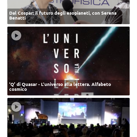
Dal Cospar: il futuro degli esopianeti, con Serena
Benatti
‘Q’ di Quasar - L'universo alla lettera. Alfabeto
cosmico