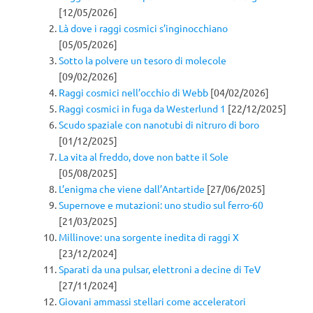
[12/05/2026]
Là dove i raggi cosmici s’inginocchiano
[05/05/2026]
Sotto la polvere un tesoro di molecole
[09/02/2026]
Raggi cosmici nell’occhio di Webb
[04/02/2026]
Raggi cosmici in fuga da Westerlund 1
[22/12/2025]
Scudo spaziale con nanotubi di nitruro di boro
[01/12/2025]
La vita al freddo, dove non batte il Sole
[05/08/2025]
L’enigma che viene dall’Antartide
[27/06/2025]
Supernove e mutazioni: uno studio sul ferro-60
[21/03/2025]
Millinove: una sorgente inedita di raggi X
[23/12/2024]
Sparati da una pulsar, elettroni a decine di TeV
[27/11/2024]
Giovani ammassi stellari come acceleratori