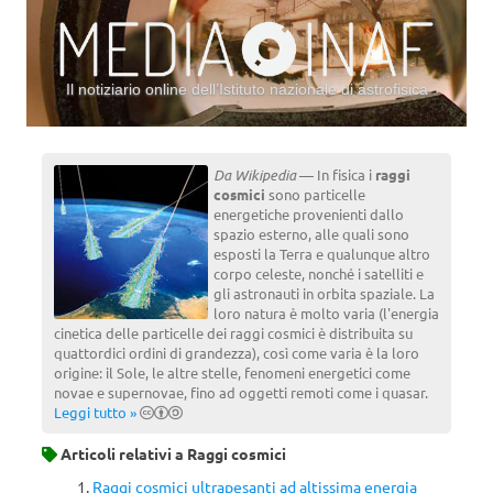
Il notiziario online dell’Istituto nazionale di astrofisica
Vai al contenuto
Da Wikipedia
— In fisica i
raggi
cosmici
sono particelle
energetiche provenienti dallo
spazio esterno, alle quali sono
esposti la Terra e qualunque altro
corpo celeste, nonché i satelliti e
gli astronauti in orbita spaziale. La
loro natura è molto varia (l'energia
cinetica delle particelle dei raggi cosmici è distribuita su
quattordici ordini di grandezza), così come varia è la loro
origine: il Sole, le altre stelle, fenomeni energetici come
novae e supernovae, fino ad oggetti remoti come i quasar.
Leggi tutto »
Articoli relativi a
Raggi cosmici
Raggi cosmici ultrapesanti ad altissima energia