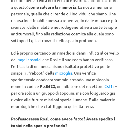
il cuore dell’attività di ricerca di Rosi ruota proprio attorno
a questo:
come salvare la memoria
. La nostra memoria
personale, quella che ci rende gli individui che siamo. Una
risorsa inestimabile messa a repentaglio dalle minacce più
svariate, dalle malattie neurodegenerative a certe terapie
antitumorali, fino alla radiazione cosmica alla quale sono
sottoposti gli astronauti nello spazio profondo.
Ed è proprio cercando un rimedio ai danni inflitti al cervello
dai
raggi cosmici
che Rosi e il suo team hanno verificato
l’efficacia di un meccanismo risultato protettivo per le
sinapsi: il “reboot” della
microglia
. Una verifica
sperimentale condotta somministrando una molecola –
nome in codice
Plx5622
, un inibitore del recettore
Csf1r
–
per ora solo a un gruppo di topolini, ma con lo sguardo già
rivolto alle future missioni spaziali umane. E alle malattie
neurologiche che ci affliggono qui sulla Terra.
Professoressa Rosi, come avete fatto? Avete spedito i
topini nello spazio profondo?