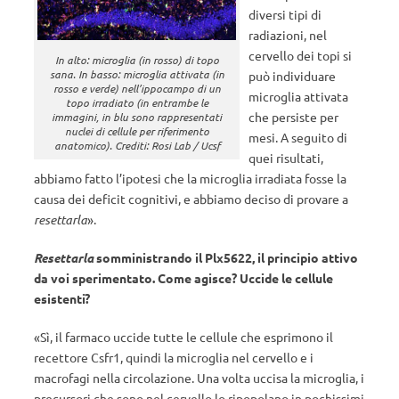
diversi tipi di
radiazioni, nel
cervello dei topi si
In alto: microglia (in rosso) di topo
sana. In basso: microglia attivata (in
può individuare
rosso e verde) nell’ippocampo di un
microglia attivata
topo irradiato (in entrambe le
che persiste per
immagini, in blu sono rappresentati
nuclei di cellule per riferimento
mesi. A seguito di
anatomico). Crediti: Rosi Lab / Ucsf
quei risultati,
abbiamo fatto l’ipotesi che la microglia irradiata fosse la
causa dei deficit cognitivi, e abbiamo deciso di provare a
resettarla
».
Resettarla
somministrando il Plx5622, il principio attivo
da voi sperimentato. Come agisce? Uccide le cellule
esistenti?
«Sì, il farmaco uccide tutte le cellule che esprimono il
recettore Csfr1, quindi la microglia nel cervello e i
macrofagi nella circolazione. Una volta uccisa la microglia, i
precursori che sono nel cervello lo ripopolano in pochissimi