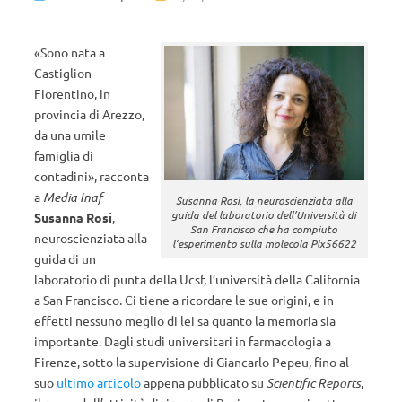
«Sono nata a
Castiglion
Fiorentino, in
provincia di Arezzo,
da una umile
famiglia di
contadini», racconta
a
Media Inaf
Susanna Rosi, la neuroscienziata alla
guida del laboratorio dell’Università di
Susanna Rosi
,
San Francisco che ha compiuto
neuroscienziata alla
l’esperimento sulla molecola Plx56622
guida di un
laboratorio di punta della Ucsf, l’università della California
a San Francisco. Ci tiene a ricordare le sue origini, e in
effetti nessuno meglio di lei sa quanto la memoria sia
importante. Dagli studi universitari in farmacologia a
Firenze, sotto la supervisione di Giancarlo Pepeu, fino al
suo
ultimo articolo
appena pubblicato su
Scientific Reports
,