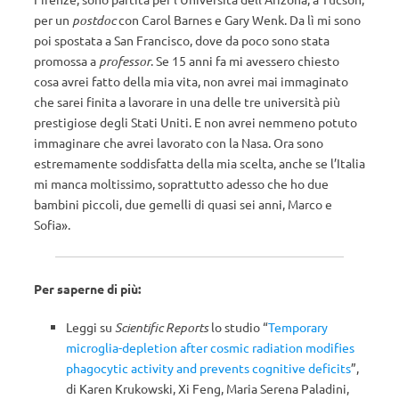
per un
postdoc
con Carol Barnes e Gary Wenk. Da lì mi sono
poi spostata a San Francisco, dove da poco sono stata
promossa a
professor
. Se 15 anni fa mi avessero chiesto
cosa avrei fatto della mia vita, non avrei mai immaginato
che sarei finita a lavorare in una delle tre università più
prestigiose degli Stati Uniti. E non avrei nemmeno potuto
immaginare che avrei lavorato con la Nasa. Ora sono
estremamente soddisfatta della mia scelta, anche se l’Italia
mi manca moltissimo, soprattutto adesso che ho due
bambini piccoli, due gemelli di quasi sei anni, Marco e
Sofia».
Per saperne di più:
Leggi su
Scientific Reports
lo studio “
Temporary
microglia-depletion after cosmic radiation modifies
phagocytic activity and prevents cognitive deficits
”,
di Karen Krukowski, Xi Feng, Maria Serena Paladini,