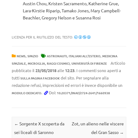
Austin Chou, Kristen Sacramento, Katherine Grue,
Lara-Kirstie Riparip, Tamako Jones, Mary Campbell-
Beachler, Gregory Nelson e Susanna Rosi
LICENZA PER IL RIUTILIZZO DEL TESTO:
,
,
,
NEWS
SPAZIO
ASTRONAUTI
ITALIANI ALL'ESTERO
MEDICINA
,
,
,
Articolo
SPAZIALE
MICROGLIA
RAGGI COSMICI
UNIVERSITÀ DI FIRENZE
pubblicato il
23/05/2018
alle
12:23
. I commenti sono aperti a
tutti
del sito. Per segnalare alla
SULLA PAGINA FACEBOOK
redazione refusi, imprecisioni ed errori è invece disponibile un
.
Doi:
MODULO DEDICATO
10.20371/INAF/2724-2641/1660938
Navigazione articolo
←
Sorgente X scoperta da
Zot, un alieno nelle viscere
sei liceali di Saronno
del Gran Sasso
→