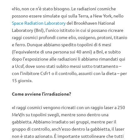
«No, non ce n’è stato bisogno. Le radiazioni cosmiche
possono essere simulate qui sulla Terra, a New York, nello
Space Radiation Laboratory
del Brookhaven National
Laboratory (Bnl), l’unico istituto in cui si possano ricreare
raggi cosmici profondi come elio, ossigeno, protoni, titanio
e ferro. Dunque abbiamo spedito topolini di 6 mesi
(l’equivalente di una persona sui 40 anni) a Bnl, e subito
dopo l’esposizione alle radiazioni li abbiamo rimandati qui
a Ucsf, dove sono stati subito messi sotto trattamento –
con l’inibitore Csfr1 o il controllo, assunti con la dieta – per
15 giorni».
Come avviene l’irradiazione?
«I raggi cosmici vengono ricreati con un raggio laser a 250
MeV/n su topolini svegli, mentre sono dentro una
gabbietta. Abbiamo irradiato sei gruppi, mentre per il
gruppo di controllo, anch’esso dentro la gabbietta, il laser
non è stato azionato. È importante sottolineare che tutti