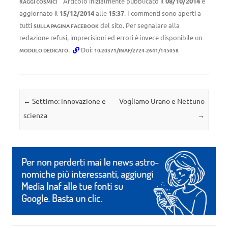
Articolo inizialmente pubblicato il
08/10/2014
e
RAGGI COSMICI
aggiornato il
15/12/2014
alle
15:37
. I commenti sono aperti a
tutti
del sito. Per segnalare alla
SULLA PAGINA FACEBOOK
redazione refusi, imprecisioni ed errori è invece disponibile un
.
Doi:
MODULO DEDICATO
10.20371/INAF/2724-2641/145058
Navigazione articolo
←
Settimo: innovazione e
Vogliamo Urano e Nettuno
scienza
→