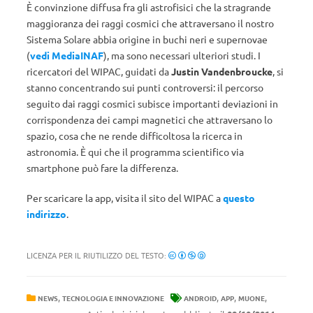
È convinzione diffusa fra gli astrofisici che la stragrande
maggioranza dei raggi cosmici che attraversano il nostro
Sistema Solare abbia origine in buchi neri e supernovae
(
vedi MediaINAF
), ma sono necessari ulteriori studi. I
ricercatori del WIPAC, guidati da
Justin Vandenbroucke
, si
stanno concentrando sui punti controversi: il percorso
seguito dai raggi cosmici subisce importanti deviazioni in
corrispondenza dei campi magnetici che attraversano lo
spazio, cosa che ne rende difficoltosa la ricerca in
astronomia. È qui che il programma scientifico via
smartphone può fare la differenza.
Per scaricare la app, visita il sito del WIPAC a
questo
indirizzo
.
LICENZA PER IL RIUTILIZZO DEL TESTO:
,
,
,
,
NEWS
TECNOLOGIA E INNOVAZIONE
ANDROID
APP
MUONE