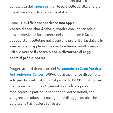
ancora poco
conosciuta dei
raggi cosmici
, le particelle ad alta energia
che attraversano lo spazio che abitiamo.
Come?
È sufficiente scaricare una app sul
vostro dispositivo Android
, coprire con una striscia di
nastro adesivo la fotocamera del telefono, ed è fatta:
appoggiate il cellulare nel luogo che preferite, lasciatelo in
esecuzione di applicazione con lo schermo rivolto verso
l’alto,
e avrete il vostro piccolo rilevatore di raggi
cosmici prêt-à-porter
.
Progettato dai ricercatori del
Wisconsin IceCube Particle
Astrophysics Center
(WIPAC), e attualmente disponibile
solo per dispositivi Android, il progetto
DECO
(Distributed
Electronic Cosmic-ray Observatory) ha lo scopo di
monitorare le particelle secondarie, dette muoni, che
vengano a prodursi in conseguenza di raggi cosmici che
colpiscano l’atmosfera terrestre.