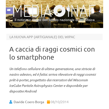
Il notiziario online dell’Istituto nazionale di astrofisica
Vai al contenuto
LA NUOVA APP (ARTIGIANALE) DEL WIPAC
A caccia di raggi cosmici con
lo smartphone
Un telefono cellulare di ultima generazione, una striscia di
nastro adesivo, ed è fatta: arriva rilevatore di raggi cosmici
prêt-à-porter, progettato dai ricercatori del Wisconsin
IceCube Particle Astrophysics Center e disponibile per
dispositivi Android
Davide Coero Borga
08/10/2014