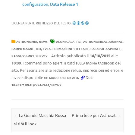
configuration, Data Release 1
LICENZA PER IL RIUTILIZZO DEL TESTO:
,
,
,
ASTRONOMIA
NEWS
ALONI GALATTICI
ASTRONOMICAL JOURNAL
,
,
,
,
CAMPO MAGNETICO
EVLA
FORMAZIONE STELLARE
GALASSIE A SPIRALE
,
Articolo pubblicato il
14/10/2015
alle
RAGGI COSMICI
SURVEY
10:00
. I commenti sono aperti a tutti
del
SULLA PAGINA FACEBOOK
sito. Per segnalare alla redazione refusi, imprecisioni ed errori è
invece disponibile un
.
Doi:
MODULO DEDICATO
10.20371/INAF/2724-2641/982977
Navigazione articolo
←
La Grande Macchia Rossa
Prima luce per Astrosat
→
si rifà il look