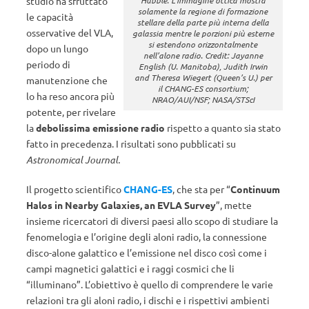
studio ha sfruttato
solamente la regione di formazione
le capacità
stellare della parte più interna della
osservative del VLA,
galassia mentre le porzioni più esterne
si estendono orizzontalmente
dopo un lungo
nell’alone radio. Credit: Jayanne
periodo di
English (U. Manitoba), Judith Irwin
and Theresa Wiegert (Queen’s U.) per
manutenzione che
il CHANG-ES consortium;
lo ha reso ancora più
NRAO/AUI/NSF; NASA/STScI
potente, per rivelare
la
debolissima emissione radio
rispetto a quanto sia stato
fatto in precedenza. I risultati sono pubblicati su
Astronomical Journal.
Il progetto scientifico
CHANG-ES
, che sta per “
Continuum
Halos in Nearby Galaxies, an EVLA Survey
”, mette
insieme ricercatori di diversi paesi allo scopo di studiare la
fenomelogia e l’origine degli aloni radio, la connessione
disco-alone galattico e l’emissione nel disco così come i
campi magnetici galattici e i raggi cosmici che li
“illuminano”. L’obiettivo è quello di comprendere le varie
relazioni tra gli aloni radio, i dischi e i rispettivi ambienti