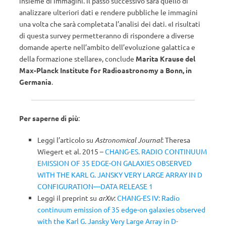
insieme di immagini. Il passo successivo sarà quello di
analizzare ulteriori dati e rendere pubbliche le immagini
una volta che sarà completata l’analisi dei dati. «I risultati
di questa survey permetteranno di rispondere a diverse
domande aperte nell’ambito dell’evoluzione galattica e
della formazione stellare», conclude
Marita Krause del
Max-Planck Institute for Radioastronomy a Bonn, in
Germania
.
Per saperne di più
:
Leggi l’articolo su
Astronomical Journal
: Theresa
Wiegert et al. 2015 –
CHANG-ES. RADIO CONTINUUM
EMISSION OF 35 EDGE-ON GALAXIES OBSERVED
WITH THE KARL G. JANSKY VERY LARGE ARRAY IN D
CONFIGURATION—DATA RELEASE 1
Leggi il preprint su
arXiv
:
CHANG-ES IV: Radio
continuum emission of 35 edge-on galaxies observed
with the Karl G. Jansky Very Large Array in D-