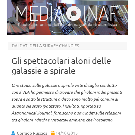
Il notiziario online dell’Istituto nazionale di astrofisica
Vai al contenuto
DAI DATI DELLA SURVEY CHANG-ES
Gli spettacolari aloni delle
galassie a spirale
Uno studio sulle galassie a spirale viste di taglio condotto
con il VLA ha permesso di trovare che gli aloni radio presenti
sopra e sotto le strutture a disco sono molto più comuni di
quanto sia stato ipotizzato. I risultati, riportati su
Astronomical Journal, forniscono nuovi indizi sulle relazioni
tra gli aloni, i dischi e i rispettivi ambienti che li ospitano
Corrado Ruscica
14/10/2015