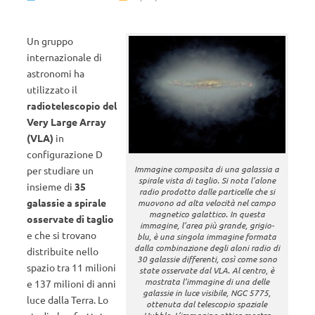
Un gruppo
internazionale di
astronomi ha
utilizzato il
radiotelescopio del
Very Large Array
(VLA)
in
configurazione D
Immagine composita di una galassia a
per studiare un
spirale vista di taglio. Si nota l’alone
insieme di
35
radio prodotto dalle particelle che si
galassie a spirale
muovono ad alta velocità nel campo
magnetico galattico. In questa
osservate di taglio
immagine, l’area più grande, grigio-
e che si trovano
blu, è una singola immagine formata
dalla combinazione degli aloni radio di
distribuite nello
30 galassie differenti, così come sono
spazio tra 11 milioni
state osservate dal VLA. Al centro, è
mostrata l’immagine di una delle
e 137 milioni di anni
galassie in luce visibile, NGC 5775,
luce dalla Terra. Lo
ottenuta dal telescopio spaziale
Hubble. L’immagine ottica mostra