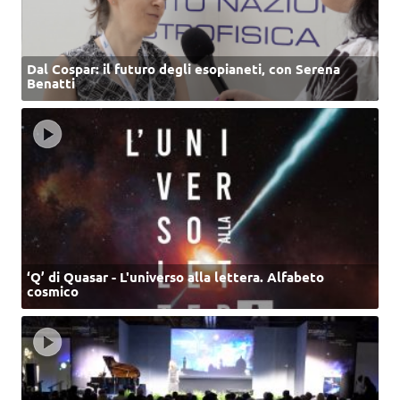
Dal Cospar: il futuro degli esopianeti, con Serena
Benatti
‘Q’ di Quasar - L'universo alla lettera. Alfabeto
cosmico