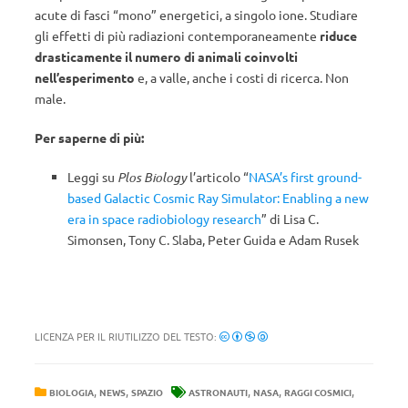
acute di fasci “mono” energetici, a singolo ione. Studiare
gli effetti di più radiazioni contemporaneamente
riduce
drasticamente il numero di animali coinvolti
nell’esperimento
e, a valle, anche i costi di ricerca. Non
male.
Per saperne di più:
Leggi su
Plos Biology
l’articolo “
NASA’s first ground-
based Galactic Cosmic Ray Simulator: Enabling a new
era in space radiobiology research
” di Lisa C.
Simonsen, Tony C. Slaba, Peter Guida e Adam Rusek
LICENZA PER IL RIUTILIZZO DEL TESTO:
,
,
,
,
,
BIOLOGIA
NEWS
SPAZIO
ASTRONAUTI
NASA
RAGGI COSMICI