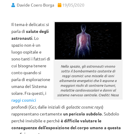
Davide Coero Borga
19/05/2020
Il tema è delicato: si
parla di
salute degli
astronauti
. Lo
spazio non è un
luogo ospitale e
sono tanti i fattori di
cui bisogna tenere
Nello spazio, gli astronauti vivono
sotto il bombarmento costante di
conto quando si
raggi cosmici: una miscela di ioni
parla di esplorazione
altamente energetici che li espone a
maggiori rischi di contrarre tumori,
umana del Sistema
malattie cardiovascolari e danni al
solare. Fra questi, i
sistema nervoso centrale. Crediti: Nasa
raggi cosmici
profondi (Gcr, dalle iniziali di
galactic cosmic rays
)
rappresentano certamente
un pericolo subdolo
. Subdolo
perché invisibile e perché
è difficile valutare le
conseguenze dell’esposizione del corpo umano a questa