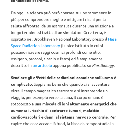
condizione estrema
.
Da oggi la scienza può però contare su uno strumento in
più, per comprendere meglio e mitigare i rischi per la
salute affrontati da un astronauta durante una missione a
lungo termine: si tratta di un simulatore Gcr a terra, è
ospitato nel Brookhaven National Laboratory presso il
Nasa
Space Radiation Laboratory
(l’unico istituto in cui si
possano ricreare raggi cosmici profondi come elio,
ossigeno, protoni, titanio e ferro) ed è ampiamente
descritto in
un articolo
appena pubblicato su
Plos Biology
.
Studiare gli effetti delle radiazioni cosmiche sull’uomo è
complicato
. Sappiamo bene che quando ci si avventura
oltre il campo magnetico terrestre e si intraprende un
viaggio, per esempio verso la Luna, il corpo umano è
sottoposto a
una miscela di ioni altamente energetici che
aumenta il rischio di contrarre tumori
,
malattie
cardiovascolari e danni al sistema nervoso centrale
. Per
capire che cosa accade là fuori, la Nasa da tempo studia in