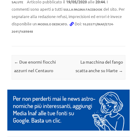
Articolo pubblicato il
19/05/2020
alle
20:44
. I
SALUTE
commenti sono aperti a tutti
del sito. Per
SULLA PAGINA FACEBOOK
segnalare alla redazione refusi, imprecisioni ed errori è invece
disponibile un
.
Doi:
MODULO DEDICATO
10.20371/INAF/2724-
2641/1689848
Navigazione articolo
←
Due enormi fiocchi
La macchina del fango
azzurri nel Centauro
scatta anche su Marte
→