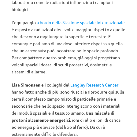
laboratorio come le radiazioni influenzino i campioni
biologici.
L’equipaggio
a bordo della Stazione spaziale internazionale
è esposto a radiazioni dieci volte maggiori rispetto a quelle
che riescono a raggiungere la superficie terrestre. E
comunque parliamo di una dose inferiore rispetto a quella
che un astronauta può incontrare nello spazio profondo.
Per combattere questo problema, già oggi si progettano
veicoli spaziali dotati di scudi protettivi, dosimetri e
sistemi di allarme.
Lisa Simonsen
e i colleghi del
Langley Research Center
hanno fatto anche di più: sono riusciti a riprodurre qui sulla
terra il complesso campo misto di particelle primarie e
secondarie che nello spazio interagiscono con i materiali
dei moduli spaziali e il tessuto umano.
Una miscela di
protoni altamente energetici
, ioni di elio e ioni di carica
ed energia più elevate (dal litio al ferro). Da cui è
estremamente difficile difendersi.