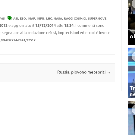
,
,
,
,
,
,
,
,
EWS
ASI
ESO
INAF
INFN
LHC
NASA
RAGGI COSMICI
SUPERNOVE
2013
e aggiornato il
15/12/2014
alle
15:34
. I commenti sono
r segnalare alla redazione refusi, imprecisioni ed errori è invece
Al
1/INAF/2724-2641/32517
Russia, piovono meteoriti
→
Tr
ne