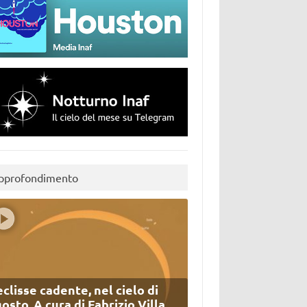
pprofondimento
eclisse cadente, nel cielo di
osto. A cura di Fabrizio Villa