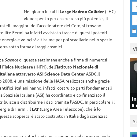
Nel giorno in cui il
Large Hadron Collider
(LHC)
viene spento per essere reso più potente, il
ratelli maggiori dell’acceleratore del Cern, si trovano
tellite Fermi ha infatti avvistato tracce di questi potenti
 energia e velocità altissime per poi scagliarle nello spazio
erra sotto forma di raggi cosmici.
V
ica
Science
di questa settimana anche a firma di numerosi
di Fisica Nucleare
(INFN), dell’
Istituto Nazionale di
Italiana
attraverso
ASI Science Data Center
ASDC.Il
gno 2008, è una missione della NASA realizzata anche grazie
ntifici italiani hanno, infatti, costruito parti fondamentali
ia Spaziale Italiana (ASI) ha coordinato e co-finanziato il
In
buisce a distribuirne i dati tramite l’ASDC. In particolare, il
a 
ergia di Fermi, il
(Large Area Telescope), che è lo
LAT
uesta scoperta, è stato costruito in Italia dagli scienziati
S
ue supernovae, cataclismi che avvengono nel cosmo quando