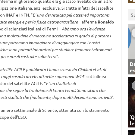
nferma migliorando quanto era già stato rivelato da un altro
azione italiana, anzi esclusiva. Si tratta infatti del satellite
S
con INAF e INFN. “
E’ uno dei risultati più attesi ed importanti
 alte energie e per la fisica astroparticellare
– afferma
Ronaldo
 di scienziati italiani di Fermi –
Abbiamo ora l’evidenza
na moltitudine di macchine acceleratrici in grado di portare i
ppure potremmo immaginare di raggiungere con i nostri
miche sono potenti laboratori per studiare fenomeni altrimenti
 pensare di costruire sulla terra
”.
Da
ellite AGILE pubblicata l’anno scorso da Giuliani et al. di
e
 raggi cosmici accelerati nella supernova W44
” sottolinea
ator del satellite AGILE. “
E’ un risultato di
na che segue la tradizione di Enrico Fermi. Sono sicuro che
esti risultati che finalmente, dopo molti decenni sono arrivati
“.
 numero settimanale di Science, ottenuta con lo strumento
‘Q
scope dell’ESO.
l