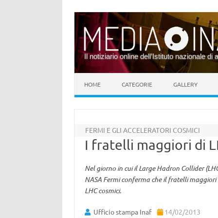
Il notiziario online dell’Istituto nazionale di 
Vai al contenuto
HOME
CATEGORIE
GALLERY
FERMI E GLI ACCELERATORI COSMICI
I fratelli maggiori di 
Nel giorno in cui il Large Hadron Collider (LHC
NASA Fermi conferma che il fratelli maggiori d
LHC cosmici.
Ufficio stampa Inaf
14/02/2013