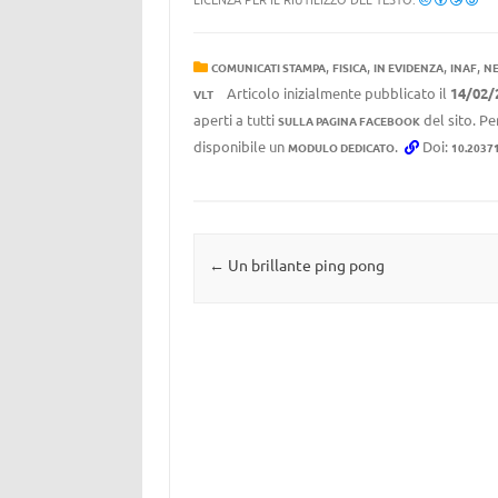
,
,
,
,
COMUNICATI STAMPA
FISICA
IN EVIDENZA
INAF
N
Articolo inizialmente pubblicato il
14/02/
VLT
aperti a tutti
del sito. Pe
SULLA PAGINA FACEBOOK
disponibile un
.
Doi:
MODULO DEDICATO
10.2037
Navigazione articolo
←
Un brillante ping pong