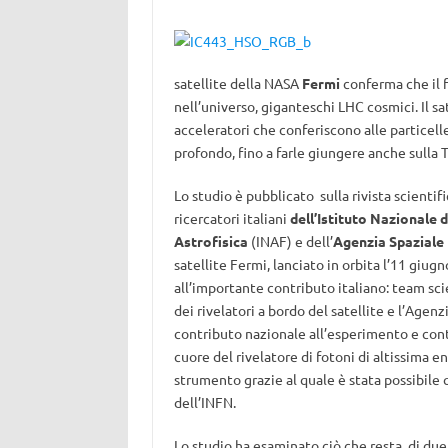
satellite della NASA
Fermi
conferma che il f
nell’universo, giganteschi LHC cosmici. Il sa
acceleratori che conferiscono alle particelle
profondo, fino a farle giungere anche sulla T
Lo studio è pubblicato sulla rivista scientif
ricercatori italiani
dell’Istituto Nazionale 
Astrofisica
(INAF) e dell’
Agenzia Spaziale 
satellite Fermi, lanciato in orbita l’11 giu
all’importante contributo italiano: team scie
dei rivelatori a bordo del satellite e l’Agenz
contributo nazionale all’esperimento e contri
cuore del rivelatore di fotoni di altissima en
strumento grazie al quale è stata possibile q
dell’INFN.
Lo studio ha esaminato ciò che resta di d