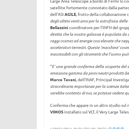
Large Area Telescope a bordo di Fermi lo co
satellite fortemente connotato dalla partecip
dell’ASI
AGILE
, frutto della collaborazione 
degli ultimi venti anni per la astrofisica delle
Bellazzini
coordinatore per l’INFN del gruppo
diretta che la nostra galassia è popolata da u
raggi cosmici ad energie cosi elevate che ne
acceleratori terrestri. Queste ‘macchine’ cos
inaccessibili con gli strumenti che l’uomo può
“
E’ una grande conferma della scoperta del sat
emissione gamma da pioni neutri prodotti da
Marco Tavani
, dell’INAF, Principal Investig
straordinaria importanza per la scienza italia
sarebbe contento di noi, se potesse vedere qu
Conferma che appare in un altro studio sul
VIMOS
installato sul VLT, il Very Large Tele
LICENZA PER IL RIUTILIZZO DEL TESTO: