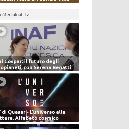
u MediaInaf Tv
l Cospar: il futuro degli
sopianeti, con Serena Benatti
’ di Quasar - L'universo alla
ettera. Alfabeto cosmico