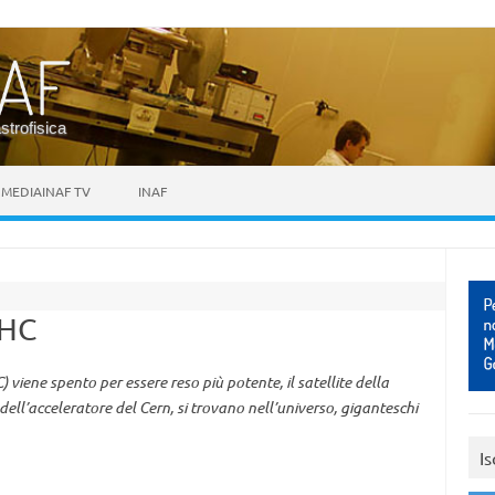
astrofisica
MEDIAINAF TV
INAF
LHC
) viene spento per essere reso più potente, il satellite della
ell’acceleratore del Cern, si trovano nell’universo, giganteschi
Is