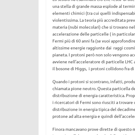
una stella di grande massa esplode al termin
elementi chimici (tra cui quelli indispensabi
violentissima. La teoria più accreditata pre
materia (nubi molecolari) che si trovano ne
accelerazione delle particelle ( in particola
Fermi più di 60 anni fa (se vuoi approfondir
altissime energie raggiunte dai raggi cosm
pianeta. I protoni però non solo vengono ac
avviene nell’acceleratore di particelle LHC 
il bosone di Higgs, i protoni collidono fra d
Quando i protoni si scontrano, infatti, produ
chiamata pione neutro. Questa particella
distribuzione di energia caratteristica. Prop
i ricercatori di Fermi sono riusciti a trovare
distribuzione in energia tipica del decadime
protone ad alta energia e quindi dell’accele
Finora mancavano prove dirette di questo me