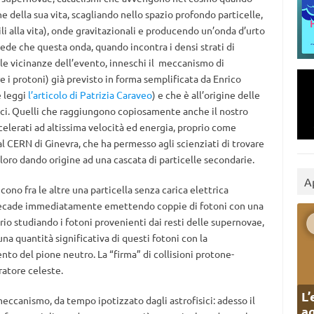
e della sua vita, scagliando nello spazio profondo particelle,
li alla vita), onde gravitazionali e producendo un’onda d’urto
vede che questa onda, quando incontra i densi strati di
lle vicinanze dell’evento, inneschi il meccanismo di
re i protoni) già previsto in forma semplificata da Enrico
e leggi
l’articolo di Patrizia Caraveo
) e che è all’origine delle
ici. Quelli che raggiungono copiosamente anche il nostro
celerati ad altissima velocità ed energia, proprio come
al CERN di Ginevra, che ha permesso agli scienziati di trovare
i loro dando origine ad una cascata di particelle secondarie.
A
cono fra le altre una particella senza carica elettrica
 decade immediatamente emettendo coppie di fotoni con una
rio studiando i fotoni provenienti dai resti delle supernovae,
 una quantità significativa di questi fotoni con la
nto del pione neutro. La “firma” di collisioni protone-
ratore celeste.
L’
ccanismo, da tempo ipotizzato dagli astrofisici: adesso il
ag