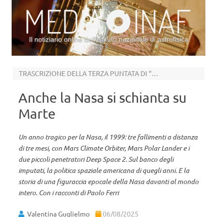
Il notiziario online dell’Istituto nazionale di astrofisica
Vai al contenuto
TRASCRIZIONE DELLA TERZA PUNTATA DI “HOUSTON”
Anche la Nasa si schianta su
Marte
Un anno tragico per la Nasa, il 1999: tre fallimenti a distanza
di tre mesi, con Mars Climate Orbiter, Mars Polar Lander e i
due piccoli penetratori Deep Space 2. Sul banco degli
imputati, la politica spaziale americana di quegli anni. E la
storia di una figuraccia epocale della Nasa davanti al mondo
intero. Con i racconti di Paolo Ferri
Valentina Guglielmo
06/08/2025