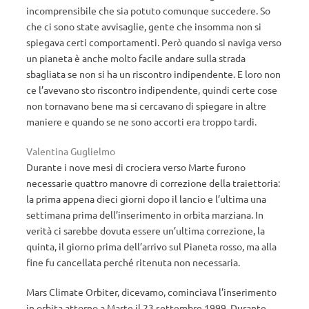
incomprensibile che sia potuto comunque succedere. So
che ci sono state avvisaglie, gente che insomma non si
spiegava certi comportamenti. Però quando si naviga verso
un pianeta è anche molto facile andare sulla strada
sbagliata se non si ha un riscontro indipendente. E loro non
ce l’avevano sto riscontro indipendente, quindi certe cose
non tornavano bene ma si cercavano di spiegare in altre
maniere e quando se ne sono accorti era troppo tardi.
Valentina Guglielmo
Durante i nove mesi di crociera verso Marte furono
necessarie quattro manovre di correzione della traiettoria:
la prima appena dieci giorni dopo il lancio e l’ultima una
settimana prima dell’inserimento in orbita marziana. In
verità ci sarebbe dovuta essere un’ultima correzione, la
quinta, il giorno prima dell’arrivo sul Pianeta rosso, ma alla
fine fu cancellata perché ritenuta non necessaria.
Mars Climate Orbiter, dicevamo, cominciava l’inserimento
in orbita attorno a Marte il 23 settembre 1999. Durante