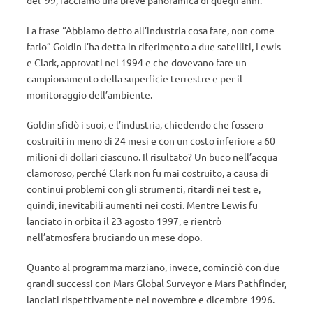
del ’99, facciamo una breve panoramica di quegli anni.
La frase “Abbiamo detto all’industria cosa fare, non come
farlo” Goldin l’ha detta in riferimento a due satelliti, Lewis
e Clark, approvati nel 1994 e che dovevano fare un
campionamento della superficie terrestre e per il
monitoraggio dell’ambiente.
Goldin sfidò i suoi, e l’industria, chiedendo che fossero
costruiti in meno di 24 mesi e con un costo inferiore a 60
milioni di dollari ciascuno. Il risultato? Un buco nell’acqua
clamoroso, perché Clark non fu mai costruito, a causa di
continui problemi con gli strumenti, ritardi nei test e,
quindi, inevitabili aumenti nei costi. Mentre Lewis fu
lanciato in orbita il 23 agosto 1997, e rientrò
nell’atmosfera bruciando un mese dopo.
Quanto al programma marziano, invece, cominciò con due
grandi successi con Mars Global Surveyor e Mars Pathfinder,
lanciati rispettivamente nel novembre e dicembre 1996.