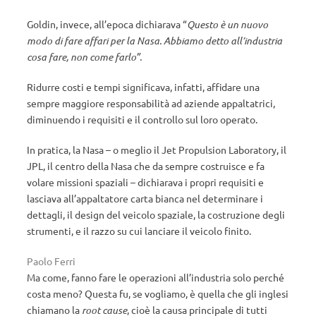
Goldin, invece, all’epoca dichiarava “
Questo è un nuovo
modo di fare affari per la Nasa. Abbiamo detto all’industria
cosa fare, non come farlo”.
Ridurre costi e tempi significava, infatti, affidare una
sempre maggiore responsabilità ad aziende appaltatrici,
diminuendo i requisiti e il controllo sul loro operato.
In pratica, la Nasa – o meglio il Jet Propulsion Laboratory, il
JPL, il centro della Nasa che da sempre costruisce e fa
volare missioni spaziali – dichiarava i propri requisiti e
lasciava all’appaltatore carta bianca nel determinare i
dettagli, il design del veicolo spaziale, la costruzione degli
strumenti, e il razzo su cui lanciare il veicolo finito.
Paolo Ferri
Ma come, fanno fare le operazioni all’industria solo perché
costa meno? Questa fu, se vogliamo, è quella che gli inglesi
chiamano la
root cause
, cioè la causa principale di tutti