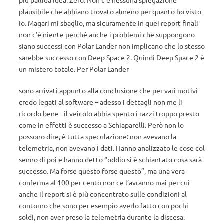
più pallida idea. Zero. Non c’è nessuna spiegazione
plausibile che abbiano trovato almeno per quanto ho visto
io. Magari mi sbaglio, ma sicuramente in quei report finali
non c’è niente perché anche i problemi che suppongono
siano successi con Polar Lander non implicano che lo stesso
sarebbe successo con Deep Space 2. Quindi Deep Space 2 è
un mistero totale. Per Polar Lander
sono arrivati appunto alla conclusione che per vari motivi
credo legati al software – adesso i dettagli non me li
ricordo bene– il veicolo abbia spento i razzi troppo presto
come in effetti è successo a Schiaparelli. Però non lo
possono dire, è tutta speculazione: non avevano la
telemetria, non avevano i dati. Hanno analizzato le cose col
senno di poi e hanno detto “oddio si è schiantato cosa sarà
successo. Ma forse questo forse questo”, ma una vera
conferma al 100 per cento non ce l’avranno mai per cui
anche il report si è più concentrato sulle condizioni al
contorno che sono per esempio averlo fatto con pochi
soldi, non aver preso la telemetria durante la discesa.