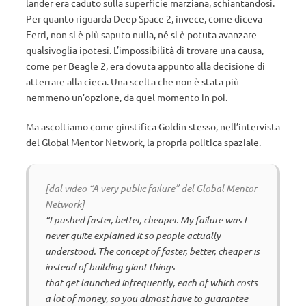
lander era caduto sulla superficie marziana, schiantandosi.
Per quanto riguarda Deep Space 2, invece, come diceva
Ferri, non si è più saputo nulla, né si è potuta avanzare
qualsivoglia ipotesi. L’impossibilità di trovare una causa,
come per Beagle 2, era dovuta appunto alla decisione di
atterrare alla cieca. Una scelta che non è stata più
nemmeno un’opzione, da quel momento in poi.
Ma ascoltiamo come giustifica Goldin stesso, nell’intervista
del Global Mentor Network, la propria politica spaziale.
[dal video “A very public failure” del Global Mentor
Network]
“I pushed faster, better, cheaper. My failure was I
never quite explained it so people actually
understood. The concept of faster, better, cheaper is
instead of building giant things
that get launched infrequently, each of which costs
a lot of money, so you almost have to guarantee