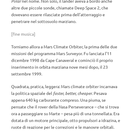
Polar
nel nome. Non solo, il lander aveva a bordo anche
altre due piccole sonde, chiamate Deep Space 2, che
dovevano essere rilasciate prima dell’atterraggio e
penetrare nel sottosuolo marziano.
[fine musica]
Torniamo allora a Mars Climate Orbiter, la prima delle due
missioni del programma Mars Surveyor. Fu lanciata l’11
dicembre 1998 da Cape Canaveral e cominciò il proprio
inserimento in orbita marziana nove mesi dopo, il 23
settembre 1999.
Quadrata, pratica, leggera: Mars climate orbiter incarnava
la politica spaziale del
faster, better, cheaper
. Pesava
appena 640 kg carburante compreso. Una piuma, se
pensate che il rover della Nasa Perseverance – che si trova
ora a passeggiare su Marte – pesa più di una tonnellata. Era
dotata di un motore principale, otto propulsori a idrazina, e
ruote di reazione per le correzioni e le manovre orbitali.