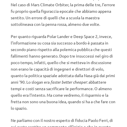
Nel caso di Mars Climate Orbiter, la prima delle tre, l’errore
fu proprio quella figuraccia epocale che abbiamo appena
sentito. Un errore di quelli che a scuola la maestra
sottolineava con la penna rossa, almeno due volte.
Per quanto riguarda Polar Lander e Deep Space 2, invece,
l’informazione su cosa sia successo a bordo è passata in
secondo piano rispetto alla polemica pubblica che questi
fallimenti hanno generato. Dopo tre insuccessi nel giro di
poco tempo, infatti, quello che si metteva in discussione
non erano le capacità di ingegneri e direttori di volo,
quanto la politica spaziale adottata dalla Nasa già dai primi
anni ‘90. Lo slogan era
faster better cheaper
: abbattere
tempi e costi senza sacrificare le performance. O almeno
quello era l’intento. Ma come vedremo, il risparmio e la
fretta non sono una buona idea, quando si ha a che fare con
lo spazio.
Ne parliamo con il nostro esperto di fiducia Paolo Ferri, di
cui avete sentito un commento all’inizio e che in questo