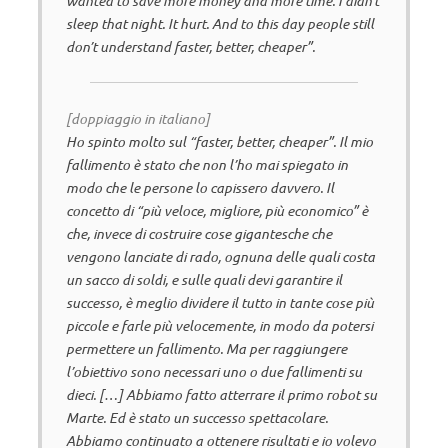
wanted to save more money and more time. I didn’t
sleep that night. It hurt. And to this day people still
don’t understand faster, better, cheaper”.
[doppiaggio in italiano]
Ho spinto molto sul “faster, better, cheaper”. Il mio
fallimento è stato che non l’ho mai spiegato in
modo che le persone lo capissero davvero. Il
concetto di “più veloce, migliore, più economico” è
che, invece di costruire cose gigantesche che
vengono lanciate di rado, ognuna delle quali costa
un sacco di soldi, e sulle quali devi garantire il
successo, è meglio dividere il tutto in tante cose più
piccole e farle più velocemente, in modo da potersi
permettere un fallimento. Ma per raggiungere
l’obiettivo sono necessari uno o due fallimenti su
dieci. […] Abbiamo fatto atterrare il primo robot su
Marte. Ed è stato un successo spettacolare.
Abbiamo continuato a ottenere risultati e io volevo