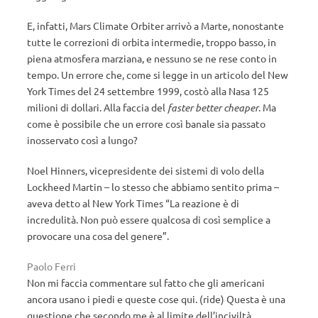
E, infatti, Mars Climate Orbiter arrivò a Marte, nonostante
tutte le correzioni di orbita intermedie, troppo basso, in
piena atmosfera marziana, e nessuno se ne rese conto in
tempo. Un errore che, come si legge in un articolo del New
York Times del 24 settembre 1999, costò alla Nasa 125
milioni di dollari. Alla faccia del
faster better cheaper
. Ma
come è possibile che un errore così banale sia passato
inosservato così a lungo?
Noel Hinners, vicepresidente dei sistemi di volo della
Lockheed Martin – lo stesso che abbiamo sentito prima –
aveva detto al New York Times “La reazione è di
incredulità. Non può essere qualcosa di così semplice a
provocare una cosa del genere”.
Paolo Ferri
Non mi faccia commentare sul fatto che gli americani
ancora usano i piedi e queste cose qui. (ride) Questa è una
questione che secondo me è al limite dell’inciviltà.