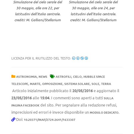
Simulazione del cielo serale del
Simulazione del cielo serale del
30 maggio, alle ore 22, per
30 maggio, alle ore 24, per
latitudini dell’Italia centrale.
latitudini dell’Italia centrale.
crediti: M. Galliani/Stellarium
crediti: M. Galliani/Stellarium
LICENZA PER IL RIUTILIZZO DEL TESTO:
,
,
,
ASTRONOMIA
NEWS
ASTROFILI
CIELO
HUBBLE SPACE
,
,
,
,
,
TELESCOPE
MARTE
OPPOSIZIONE
SISTEMA SOLARE
SOLE
TERRA
Articolo inizialmente pubblicato il
20/05/2016
e aggiornato il
23/05/2016
alle
15:04
. I commenti sono aperti a tutti
SULLA
del sito. Per segnalare alla redazione refusi,
PAGINA FACEBOOK
imprecisioni ed errori è invece disponibile un
.
MODULO DEDICATO
Doi:
10.20371/INAF/2724-2641/1633307