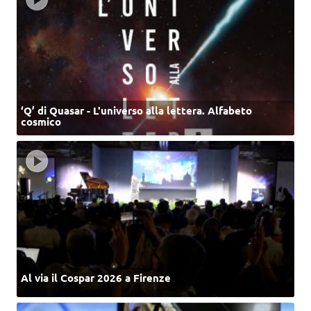
‘Q’ di Quasar - L'universo alla lettera. Alfabeto
cosmico
Al via il Cospar 2026 a Firenze