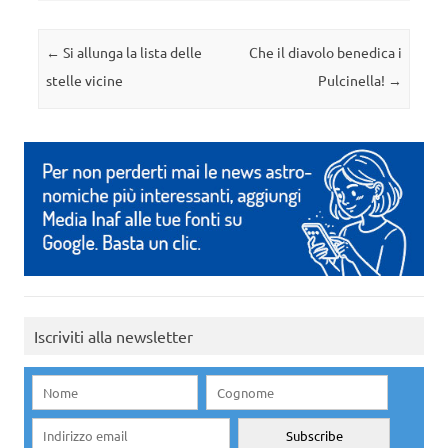
Navigazione articolo
←
Si allunga la lista delle
Che il diavolo benedica i
stelle vicine
Pulcinella!
→
Iscriviti alla newsletter