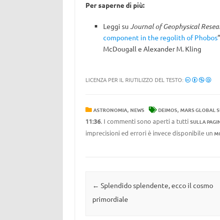
Per saperne di più:
Leggi su
Journal of Geophysical Resea
component in the regolith of Phobos
McDougall e Alexander M. Kling
LICENZA PER IL RIUTILIZZO DEL TESTO:
,
,
ASTRONOMIA
NEWS
DEIMOS
MARS GLOBAL 
11:36
. I commenti sono aperti a tutti
SULLA PAGI
imprecisioni ed errori è invece disponibile un
M
Navigazione articolo
←
Splendido splendente, ecco il cosmo
primordiale