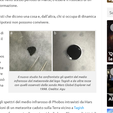
formazione.
S
sti che dicono una cosa e, dall’altra, chi si occupa di dinamica
e ipotesi non possono convivere.
 di
il
‘Q
bos
l
o
rte
re
Il nuovo studio ha confrontato gli spettri del medio
ssò
infrarosso dal meteoroide del lago Tagish e da altre rocce
ina
con quelli osservati dalla sonda Mars Global Explorer nel
1998. Credito: Agu
Al
li spettri del medio infrarosso di Phobos intravisti da Mars
oni di un meteorite caduto sulla Terra vicino a
Tagish