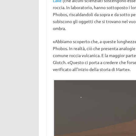
Lake
(che alcuni scienziati sostengono esser
roccia. In laboratorio, hanno sottoposto i lor
Phobos, riscaldandoli da sopra e da sotto p
subiscono gli oggetti che si trovano nel vuo
ombra.
«Abbiamo scoperto che, a queste lunghezze d
Phobos. In realtà, ciò che presenta analogie 
comune roccia vulcanica. E la maggior parte 
Glotch. «Questo ci porta a credere che fors
verificato all’inizio della storia di Marte».