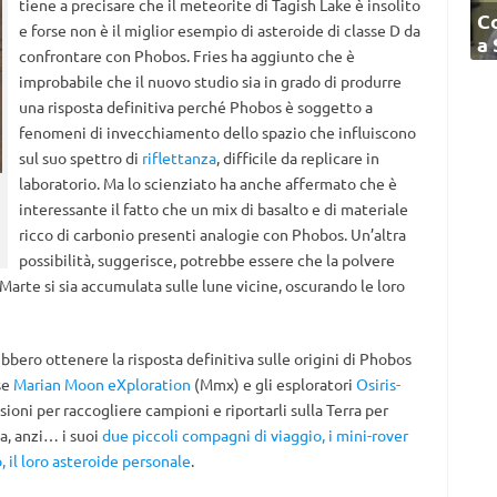
tiene a precisare che il meteorite di Tagish Lake è insolito
C
e forse non è il miglior esempio di asteroide di classe D da
a
confrontare con Phobos. Fries ha aggiunto che è
improbabile che il nuovo studio sia in grado di produrre
una risposta definitiva perché Phobos è soggetto a
fenomeni di invecchiamento dello spazio che influiscono
sul suo spettro di
riflettanza
, difficile da replicare in
laboratorio. Ma lo scienziato ha anche affermato che è
interessante il fatto che un mix di basalto e di materiale
ricco di carbonio presenti analogie con Phobos. Un’altra
possibilità, suggerisce, potrebbe essere che la polvere
 Marte si sia accumulata sulle lune vicine, oscurando le loro
bbero ottenere la risposta definitiva sulle origini di Phobos
se
Marian Moon eXploration
(Mmx) e gli esploratori
Osiris-
oni per raccogliere campioni e riportarli sulla Terra per
da, anzi… i suoi
due piccoli compagni di viaggio, i mini-rover
 il loro asteroide personale
.