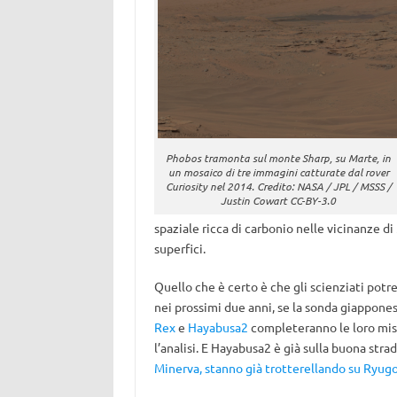
Phobos tramonta sul monte Sharp, su Marte, in
un mosaico di tre immagini catturate dal rover
Curiosity nel 2014. Credito: NASA / JPL / MSSS /
Justin Cowart CC-BY-3.0
spaziale ricca di carbonio nelle vicinanze di
superfici.
Quello che è certo è che gli scienziati potre
nei prossimi due anni, se la sonda giappone
Rex
e
Hayabusa2
completeranno le loro missi
l’analisi. E Hayabusa2 è già sulla buona stra
Minerva, stanno già trotterellando su Ryugo,