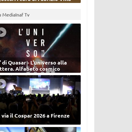
u MediaInaf Tv
’ di Quasar - L'universo alla
ettera. Alfabeto cosmico
 via il Cospar 2026 a Firenze