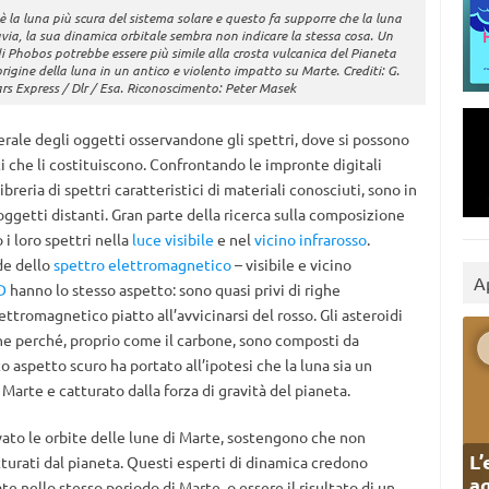
 è la luna più scura del sistema solare e questo fa supporre che la luna
via, la sua dinamica orbitale sembra non indicare la stessa cosa. Un
 Phobos potrebbe essere più simile alla crosta vulcanica del Pianeta
gine della luna in un antico e violento impatto su Marte. Crediti: G.
rs Express / Dlr / Esa. Riconoscimento: Peter Masek
erale degli oggetti osservandone gli spettri, dove si possono
i che li costituiscono. Confrontando le impronte digitali
ibreria di spettri caratteristici di materiali conosciuti, sono in
ggetti distanti. Gran parte della ricerca sulla composizione
i loro spettri nella
luce visibile
e nel
vicino infrarosso
.
de dello
spettro elettromagnetico
– visibile e vicino
A
D
hanno lo stesso aspetto: sono quasi privi di righe
ttromagnetico piatto all’avvicinarsi del rosso. Gli asteroidi
one perché, proprio come il carbone, sono composti da
 aspetto scuro ha portato all’ipotesi che la luna sia un
Marte e catturato dalla forza di gravità del pianeta.
rvato le orbite delle lune di Marte, sostengono che non
L’
urati dal pianeta. Questi esperti di dinamica credono
ag
e nello stesso periodo di Marte, o essere il risultato di un