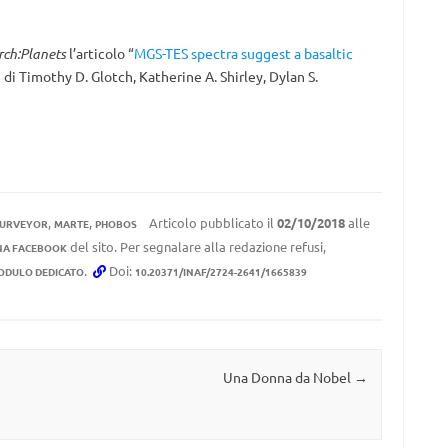
rch:Planets
l’articolo “
MGS-TES spectra suggest a basaltic
” di Timothy D. Glotch, Katherine A. Shirley, Dylan S.
,
,
Articolo pubblicato il
02/10/2018
alle
SURVEYOR
MARTE
PHOBOS
del sito. Per segnalare alla redazione refusi,
NA FACEBOOK
.
Doi:
ODULO DEDICATO
10.20371/INAF/2724-2641/1665839
Una Donna da Nobel
→