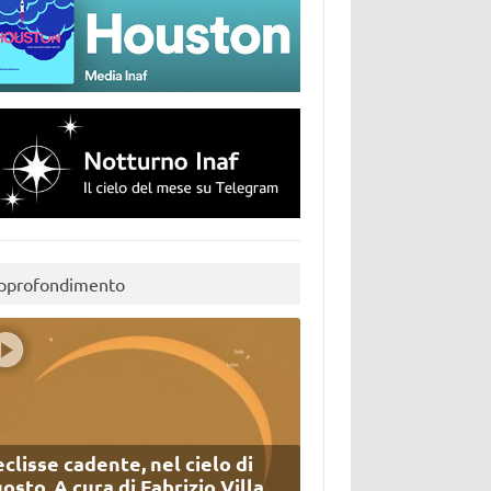
pprofondimento
eclisse cadente, nel cielo di
osto. A cura di Fabrizio Villa