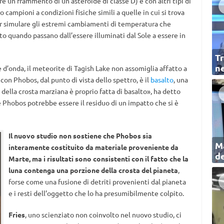
e un frammento di un asteroide di classe D) e con altri tipi di
o campioni a condizioni fisiche simili a quelle in cui si trova
er simulare gli estremi cambiamenti di temperatura che
to quando passano dall’essere illuminati dal Sole a essere in
Tr
ne
’onda, il meteorite di Tagish Lake non assomiglia affatto a
con Phobos, dal punto di vista dello spettro, è il
basalto
, una
della crosta marziana è proprio fatta di basalto», ha detto
e Phobos potrebbe essere il residuo di un impatto che si è
Il nuovo studio non sostiene che Phobos sia
Ma
interamente costituito da materiale proveniente da
de
Marte, ma i risultati sono consistenti con il fatto che la
luna contenga una porzione della crosta del pianeta
,
forse come una fusione di detriti provenienti dal pianeta
e i resti dell’oggetto che lo ha presumibilmente colpito.
Fries
, uno scienziato non coinvolto nel nuovo studio, ci