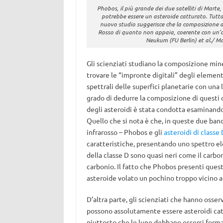
Phobos, il più grande dei due satelliti di Marte,
potrebbe essere un asteroide catturato. Tutta
nuovo studio suggerisce che la composizione di
Rosso di quanto non appaia, coerente con un’ori
Neukum (FU Berlin) et al./ Ma
Gli scienziati studiano la composizione min
trovare le “impronte digitali” degli element
spettrali delle superfici planetarie con una l
grado di dedurre la composizione di questi o
degli asteroidi è stata condotta esaminando 
Quello che si nota è che, in queste due ban
infrarosso – Phobos e gli
asteroidi di classe 
caratteristiche, presentando uno spettro ele
della classe D sono quasi neri come il carb
carbonio. Il fatto che Phobos presenti questo
asteroide volato un pochino troppo vicino a 
D’altra parte, gli scienziati che hanno osse
possono assolutamente essere asteroidi catt
piuttosto che le lune debbano essersi format