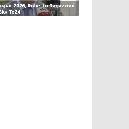
ospar 2026, Roberto Ragazzoni
 Sky Tg24