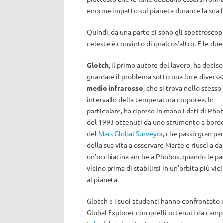
enorme impatto sul pianeta durante la sua 
Quindi, da una parte ci sono gli spettroscopi
celeste è convinto di qualcos’altro. E le du
Glotch
, il primo autore del lavoro, ha deciso
guardare il problema sotto una luce diversa: 
medio infrarosso
, che si trova nello stesso
intervallo della temperatura corporea. In
particolare, ha ripreso in mano i dati di Pho
del 1998 ottenuti da uno strumento a bord
del
Mars Global Surveyor
, che passò gran pa
della sua vita a osservare Marte e riuscì a da
un’occhiatina anche a Phobos, quando le pa
vicino prima di stabilirsi in un’orbita più vic
al pianeta.
Glotch e i suoi studenti hanno confrontato g
Global Explorer con quelli ottenuti da campi