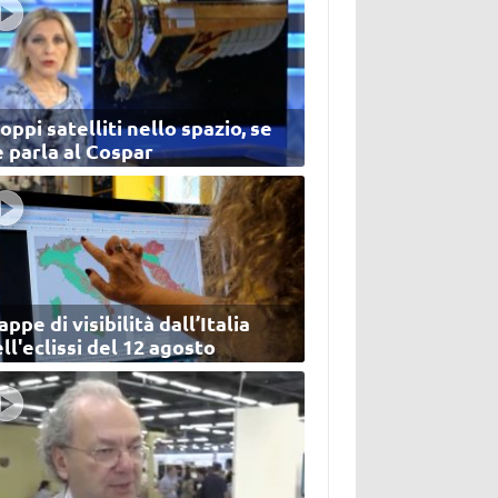
oppi satelliti nello spazio, se
 parla al Cospar
ppe di visibilità dall’Italia
ll'eclissi del 12 agosto