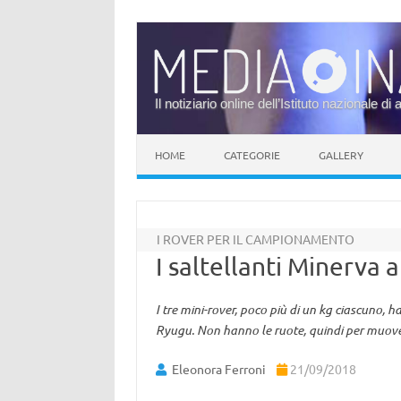
Il notiziario online dell’Istituto nazionale di 
Vai al contenuto
HOME
CATEGORIE
GALLERY
I ROVER PER IL CAMPIONAMENTO
I saltellanti Minerva 
I tre mini-rover, poco più di un kg ciascuno, 
Ryugu. Non hanno le ruote, quindi per muover
Eleonora Ferroni
21/09/2018