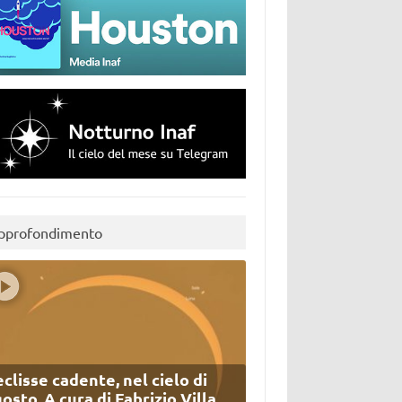
pprofondimento
eclisse cadente, nel cielo di
osto. A cura di Fabrizio Villa