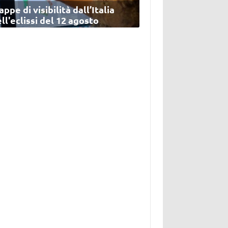
ppe di visibilità dall’Italia
ll'eclissi del 12 agosto