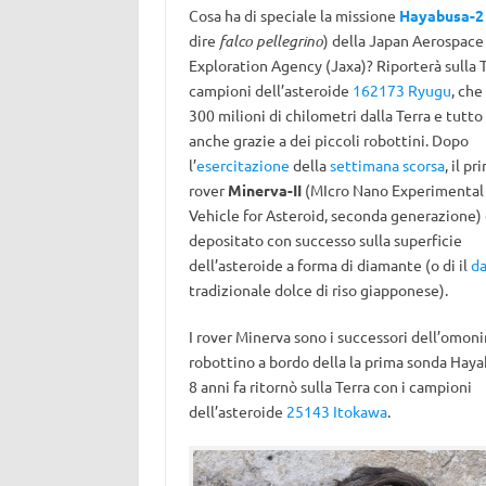
Cosa ha di speciale la missione
Hayabusa-2
dire
falco pellegrino
) della Japan Aerospace
Exploration Agency (Jaxa)? Riporterà sulla 
campioni dell’asteroide
162173 Ryugu
, che
300 milioni di chilometri dalla Terra e tutt
anche grazie a dei piccoli robottini. Dopo
l’
esercitazione
della
settimana scorsa
, il p
rover
Minerva-II
(MIcro Nano Experimental
Vehicle for Asteroid, seconda generazione) 
depositato con successo sulla superficie
dell’asteroide a forma di diamante (o di il
d
tradizionale dolce di riso giapponese).
I rover Minerva sono i successori dell’omon
robottino a bordo della la prima sonda Hay
8 anni fa ritornò sulla Terra con i campioni
dell’asteroide
25143 Itokawa
.