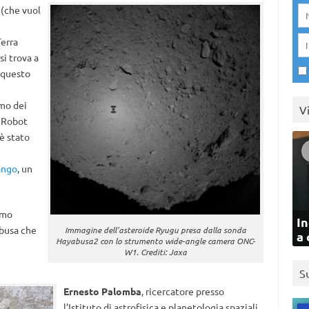
(che vuol
Terra
 si trova a
o questo
rimo dei
V
 Robot
è stato
ango
, un
imo
In
abusa che
Immagine dell’asteroide Ryugu presa dalla sonda
a 
Hayabusa2 con lo strumento wide-angle camera ONC-
W1. Crediti: Jaxa
S
Ernesto Palomba
, ricercatore presso
l’Istituto di astrofisica e planetologia spaziali