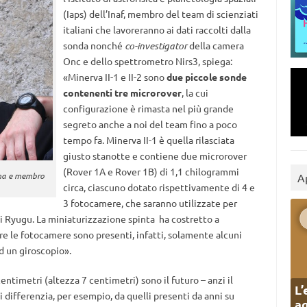
(Iaps) dell’Inaf, membro del team di scienziati
italiani che lavoreranno ai dati raccolti dalla
sonda nonché
co-investigator
della camera
Onc e dello spettrometro Nirs3, spiega:
«Minerva II-1 e II-2 sono
due piccole sonde
contenenti tre microrover
, la cui
configurazione è rimasta nel più grande
segreto anche a noi del team fino a poco
tempo fa. Minerva II-1 è quella rilasciata
giusto stanotte e contiene due microrover
(Rover 1A e Rover 1B) di 1,1 chilogrammi
oma e membro
A
circa, ciascuno dotato rispettivamente di 4 e
3 fotocamere, che saranno utilizzate per
i Ryugu. La miniaturizzazione spinta ha costretto a
e le fotocamere sono presenti, infatti, solamente alcuni
d un giroscopio».
entimetri (altezza 7 centimetri) sono il futuro – anzi il
L’
i differenzia, per esempio, da quelli presenti da anni su
ag