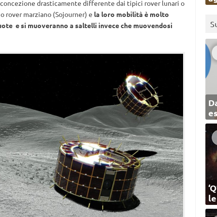
oncezione drasticamente differente dai tipici rover lunari o
mo rover marziano (Sojourner) e
la loro mobilità è molto
S
ruote e si muoveranno a saltelli invece che muovendosi
Da
e
‘Q
l