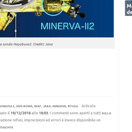
Ma
de
la sonda Hayabusa2. Crediti: Jaxa
,
,
,
,
,
Articolo
YABUSA 2
IAPS ROMA
INAF
JAXA
MINERVA
RYUGU
ato il
19/12/2018
alle
18:03
. I commenti sono aperti a tutti
SULLA
azione refusi, imprecisioni ed errori è invece disponibile un
1/1665476