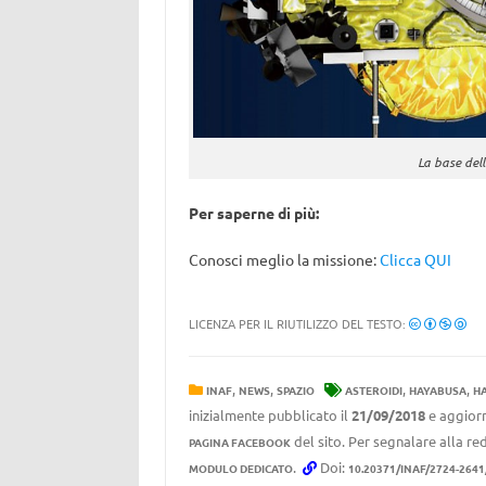
La base del
Per saperne di più:
Conosci meglio la missione:
Clicca QUI
LICENZA PER IL RIUTILIZZO DEL TESTO:
,
,
,
,
INAF
NEWS
SPAZIO
ASTEROIDI
HAYABUSA
HA
inizialmente pubblicato il
21/09/2018
e aggiorn
del sito. Per segnalare alla red
PAGINA FACEBOOK
.
Doi:
MODULO DEDICATO
10.20371/INAF/2724-264