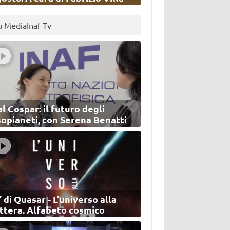
u MediaInaf Tv
l Cospar: il futuro degli
sopianeti, con Serena Benatti
’ di Quasar - L'universo alla
ettera. Alfabeto cosmico