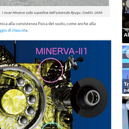
I rover Minerva sulla superficie dell’asteroide Ryugu. Crediti: JAXA
ica alla consistenza fisica del suolo, come anche alla
aggio di Mascot
».
Al
Tr
ne