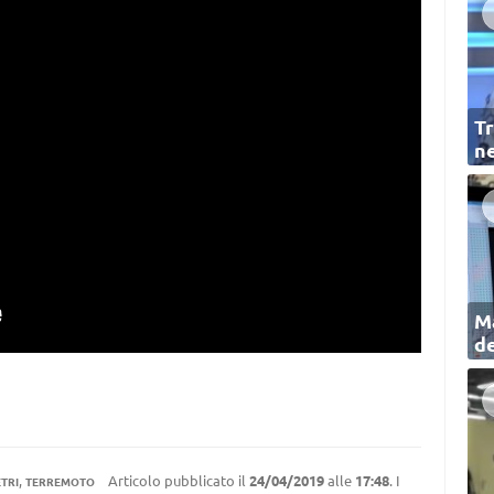
Tr
ne
Ma
de
,
Articolo pubblicato il
24/04/2019
alle
17:48
. I
TRI
TERREMOTO