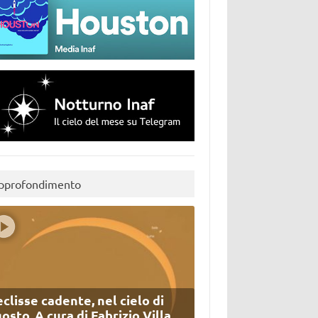
pprofondimento
eclisse cadente, nel cielo di
osto. A cura di Fabrizio Villa