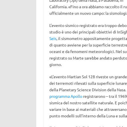
Laboratory (Jpl) della Nasa, a Pasadena, in
California. «Fino a ora abbiamo raccolto il
ufficialmente un nuovo campo: la sismologi
L’evento sismico registrato era troppo debole 
studio è uno dei principali obiettivi di InSi
Seis
, il sismometro appositamente progettato
di quanto avviene per la superficie terrest
oceani e da fenomeni meteorologici. Nel sud
registrato su Marte sarebbe andato perduto t
giorno.
«L’evento Martian Sol 128 riveste un grande
dei terremoti rilevati sulla superficie lunar
della Planetary Science Division della Nasa.
programma Apollo
registrarono – tra il 1969 
sismica del nostro satellite naturale. E poi
variare in base ai materiali che attraversano
punto modelli sull’interno della Luna e sull