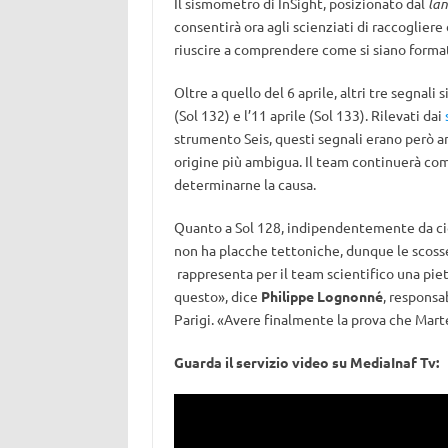
Il sismometro di InSight, posizionato dal
lan
consentirà ora agli scienziati di raccogliere
riuscire a comprendere come si siano formati g
Oltre a quello del 6 aprile, altri tre segnali si
(Sol 132) e l’11 aprile (Sol 133). Rilevati dai
strumento Seis, questi segnali erano però an
origine più ambigua. Il team continuerà co
determinarne la causa.
Quanto a Sol 128, indipendentemente da ciò 
non ha placche tettoniche, dunque le scosse
rappresenta per il team scientifico una pi
questo», dice
Philippe Lognonné
, responsa
Parigi. «Avere finalmente la prova che Mar
Guarda il servizio video su MediaInaf Tv: