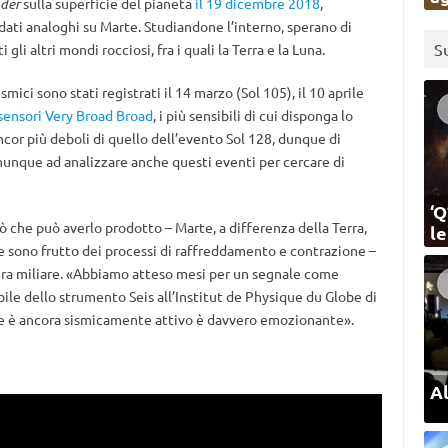
der
sulla superficie del pianeta
il 19 dicembre 2018
,
 dati analoghi su Marte. Studiandone l’interno, sperano di
S
li altri mondi rocciosi, fra i quali la Terra e la Luna.
smici sono stati registrati il ​​14 marzo (Sol 105), il 10 aprile
sensori Very Broad Broad
, i più sensibili di cui disponga lo
cor più deboli di quello dell’evento Sol 128, dunque di
munque ad analizzare anche questi eventi per cercare di
‘Q
che può averlo prodotto – Marte, a differenza della Terra,
l
 sono frutto dei processi di raffreddamento e contrazione –
etra miliare. «Abbiamo atteso mesi per un segnale come
bile dello strumento Seis all’Institut de Physique du Globe di
te è ancora sismicamente attivo è davvero emozionante».
Al