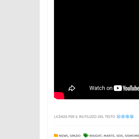
LICENZA PER IL RIUTILIZZO DEL TESTO:
,
,
,
,
NEWS
SPAZIO
INSIGHT
MARTE
SEIS
SISMOME