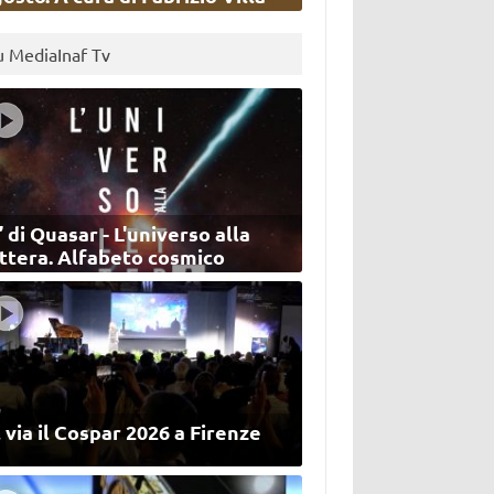
u MediaInaf Tv
’ di Quasar - L'universo alla
ettera. Alfabeto cosmico
 via il Cospar 2026 a Firenze