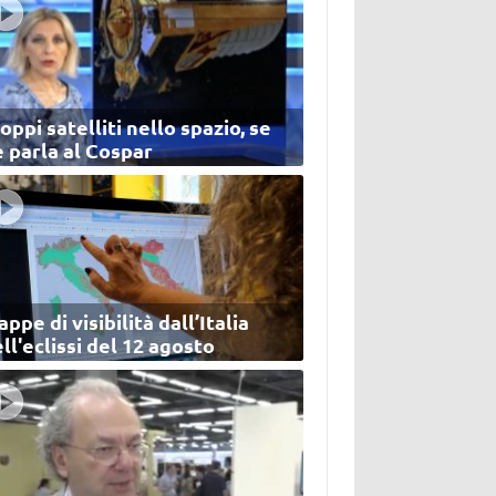
oppi satelliti nello spazio, se
 parla al Cospar
ppe di visibilità dall’Italia
ll'eclissi del 12 agosto