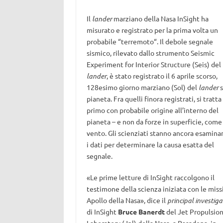
Il
lander
marziano della Nasa InSight ha
misurato e registrato per la prima volta un
probabile “terremoto“. Il debole segnale
sismico, rilevato dallo strumento Seismic
Experiment for Interior Structure (Seis) del
lander
, è stato registrato il 6 aprile scorso,
128esimo giorno marziano (Sol) del
lander
s
pianeta. Fra quelli finora registrati, si tratta
primo con probabile origine all’interno del
pianeta – e non da forze in superficie, come 
vento. Gli scienziati stanno ancora esamin
i dati per determinare la causa esatta del
segnale.
«Le prime letture di InSight raccolgono il
testimone della scienza iniziata con le miss
Apollo della Nasa», dice il
principal investiga
di InSight
Bruce Banerdt
del Jet Propulsio