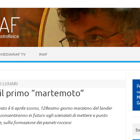
astrofisica
MEDIAINAF TV
INAF
I LUNARI
 il primo “martemoto”
evato il 6 aprile scorso, 128esimo giorno marziano del lander
onsentiranno in futuro agli scienziati di mettere a punto
e, sulla formazione dei pianeti rocciosi
Is