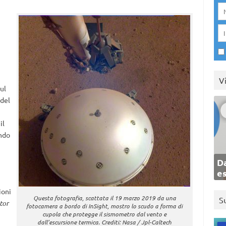
V
ul
 del
il
ando
Da
e
ioni
Questa fotografia, scattata il 19 marzo 2019 da una
S
tor
fotocamera a bordo di InSight, mostro lo scudo a forma di
n
cupola che protegge il sismometro dal vento e
dall’escursione termica. Crediti: Nasa / Jpl-Caltech