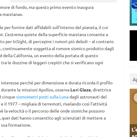
 rumore di fondo, ma questo primo evento inaugura
a marziana».
per fornire dati affidabili sull’interno del pianeta, il cui
ght. L’estrema quiete della superficie marziana consente a
 per InSight, di percepire i rumori più deboli – al contrario
re, continuamente soggetta al rumore sismico prodotto dagli
 della California, un evento della portata di questo
ra le dozzine di leggeri crepitii che si verificano ogni
A
 interesse perché per dimensione e durata ricorda il profilo
e durante le missioni Apollo», osserva
Lori Glaze
, direttrice
 I cinque
sismometri posti sulla Luna
dagli astronauti del
e il 1977 – migliaia di terremoti, rivelando così l’attività
ché la velocità o il percorso delle onde sismiche possono
, quei dati hanno consentito agli scienziati di mettere a
a sua formazione.
L’
ag