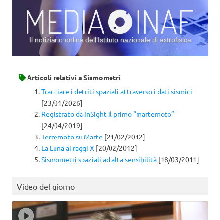
Il notiziario online dell’Istituto nazionale di astrofisica
Vai al contenuto
Articoli relativi a
Sismometri
Tracciare i detriti spaziali attraverso i dati sismici
[23/01/2026]
Registrato da InSight il primo “martemoto”
[24/04/2019]
Terremoto su Marte
[21/02/2012]
La Luna ai raggi X
[20/02/2012]
Sismometri spaziali ad alta sensibilità
[18/03/2011]
Video del giorno