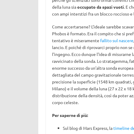
perché gli scienziati sono ormai convinti c
della luna sia
occupato da spazi vuoti
. E c
con ampi interstizi fra un blocco roccioso e l
Come accertarsene? L’ideale sarebbe scavare
Phobos è formato. Era il compito che si pre
tentativo è miseramente
fallito sul nascere
lancio. E poiché di riprovarci proprio non s
l’ingegno. Ecco dunque l’idea di misurarne la
ravvicinato della sonda. Lo stratagemma, fat
enorme successo da un’altra sonda europea –
dettagliata del campo gravitazionale terre
precisione la superficie (1548 km quadrati,
Milano) e il volume della luna (27 x 22 x 18 k
distribuzione della densità, così da poter a
corpo celeste.
Per saperne di più:
Sul blog di Mars Express, la
timeline de