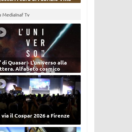
u MediaInaf Tv
’ di Quasar - L'universo alla
ettera. Alfabeto cosmico
 via il Cospar 2026 a Firenze