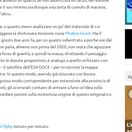
he almeno un quarto, se non addirittura un terzo, del volume
he il suo interno sia dunque una sorta di cumulo di macerie,
’altro.
, o quanto meno analizzare un po’ del materiale di cui
figgeva la sfortunata missione russa
Phobos-Grunt
. Ma il
, giusto due anni fa, per un guasto subentrato a poche ore dal
e ne parla, almeno non prima del 2020, non resta che aguzzare
 forza di gravità, e quindi la massa, sfruttando il passaggio
te le dovute proporzioni, è analogo a quello utilizzato con
 il satellite dell’ESA GOCE – per ricostruire la mappa
stre. In questo modo, avendo già misurato con buona
A
 grosso modo corrispondente per estensione alla provincia di
m), gli scienziati contano di arrivare a farsi un’idea sulla
zzardare ipotesi sulla misteriosa origine di questo enigmatico
L’
l flyby
minuto per minuto
ag