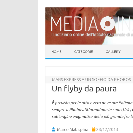
Il notiziario online dell’Istituto nazionale di 
Vai al contenuto
HOME
CATEGORIE
GALLERY
MARS EXPRESS A UN SOFFIO DA PHOBOS
Un flyby da paura
È previsto per le otto e zero nove ora italian
sempre a Phobos. Sfiorandone la superficie,
sull’origine enigmatica della più grande fra 
Marco Malaspina
28/12/2013