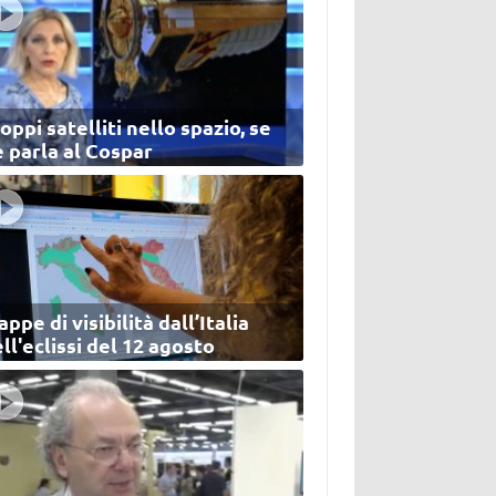
oppi satelliti nello spazio, se
 parla al Cospar
ppe di visibilità dall’Italia
ll'eclissi del 12 agosto