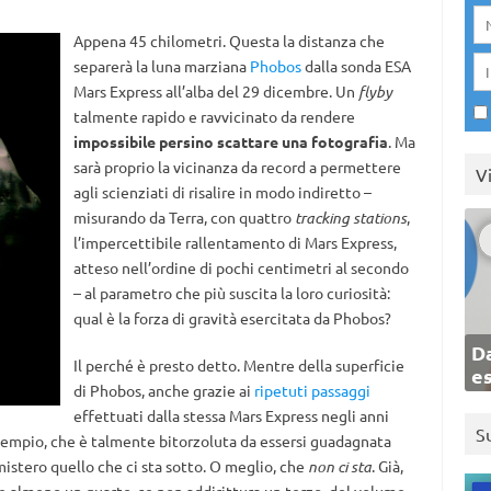
Appena 45 chilometri. Questa la distanza che
separerà la luna marziana
Phobos
dalla sonda ESA
Mars Express all’alba del 29 dicembre. Un
flyby
talmente rapido e ravvicinato da rendere
impossibile persino scattare una fotografia
. Ma
sarà proprio la vicinanza da record a permettere
V
agli scienziati di risalire in modo indiretto –
misurando da Terra, con quattro
tracking stations
,
l’impercettibile rallentamento di Mars Express,
atteso nell’ordine di pochi centimetri al secondo
– al parametro che più suscita la loro curiosità:
qual è la forza di gravità esercitata da Phobos?
Da
Il perché è presto detto. Mentre della superficie
e
di Phobos, anche grazie ai
ripetuti passaggi
effettuati dalla stessa Mars Express negli anni
S
sempio, che è talmente bitorzoluta da essersi guadagnata
 mistero quello che ci sta sotto. O meglio, che
non ci sta
. Già,