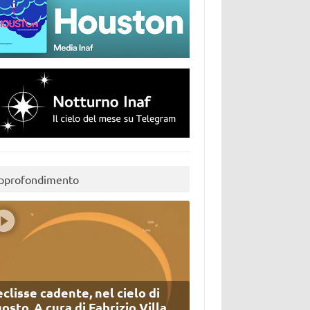
pprofondimento
eclisse cadente, nel cielo di
osto. A cura di Fabrizio Villa