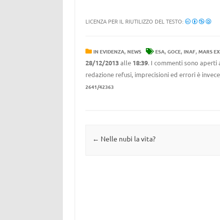
LICENZA PER IL RIUTILIZZO DEL TESTO:
,
,
,
,
IN EVIDENZA
NEWS
ESA
GOCE
INAF
MARS EX
28/12/2013
alle
18:39
. I commenti sono aperti 
redazione refusi, imprecisioni ed errori è invec
2641/42363
Navigazione articolo
←
Nelle nubi la vita?