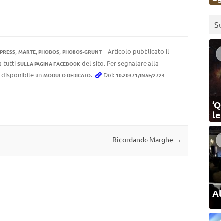
S
,
,
,
Articolo pubblicato il
PRESS
MARTE
PHOBOS
PHOBOS-GRUNT
a tutti
del sito. Per segnalare alla
SULLA PAGINA FACEBOOK
e disponibile un
.
Doi:
MODULO DEDICATO
10.20371/INAF/2724-
‘Q
l
Ricordando Marghe
→
Al