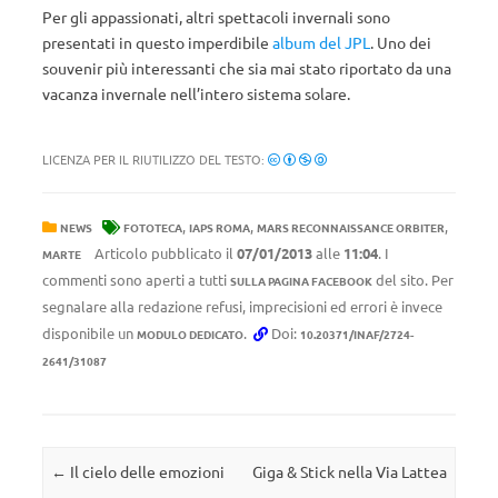
Per gli appassionati, altri spettacoli invernali sono
presentati in questo imperdibile
album del JPL
. Uno dei
souvenir più interessanti che sia mai stato riportato da una
vacanza invernale nell’intero sistema solare.
LICENZA PER IL RIUTILIZZO DEL TESTO:
,
,
,
NEWS
FOTOTECA
IAPS ROMA
MARS RECONNAISSANCE ORBITER
Articolo pubblicato il
07/01/2013
alle
11:04
. I
MARTE
commenti sono aperti a tutti
del sito. Per
SULLA PAGINA FACEBOOK
segnalare alla redazione refusi, imprecisioni ed errori è invece
disponibile un
.
Doi:
MODULO DEDICATO
10.20371/INAF/2724-
2641/31087
Navigazione articolo
←
Il cielo delle emozioni
Giga & Stick nella Via Lattea