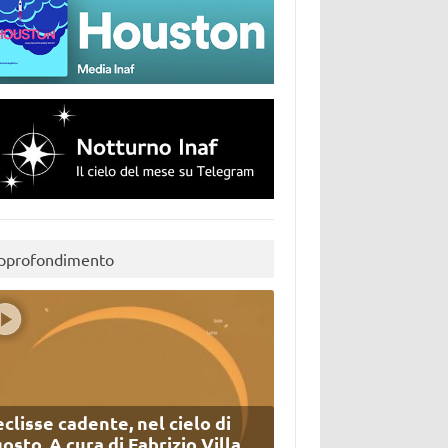
pprofondimento
eclisse cadente, nel cielo di
osto. A cura di Fabrizio Villa