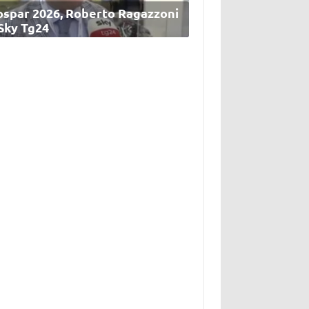
ospar 2026, Roberto Ragazzoni
 Sky Tg24