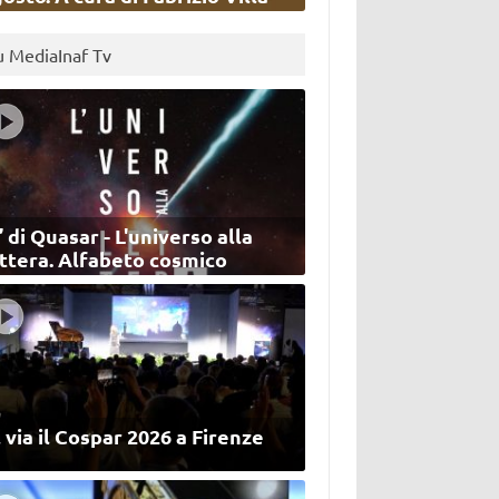
u MediaInaf Tv
’ di Quasar - L'universo alla
ettera. Alfabeto cosmico
 via il Cospar 2026 a Firenze