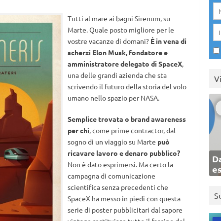
Tutti al mare ai bagni Sirenum, su
Marte. Quale posto migliore per le
vostre vacanze di domani?
È in vena di
scherzi Elon Musk, fondatore e
amministratore delegato di SpaceX
,
una delle grandi azienda che sta
V
scrivendo il futuro della storia del volo
umano nello spazio per NASA.
Semplice trovata o brand awareness
per chi
, come prime contractor, dal
sogno di un viaggio su Marte
può
ricavare lavoro e denaro pubblico?
Da
Non è dato esprimersi. Ma certo la
e
campagna di comunicazione
scientifica senza precedenti che
S
SpaceX ha messo in piedi con questa
serie di poster pubblicitari dal sapore