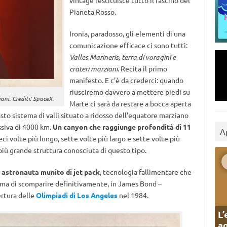
vintage restituisce tutto il fascino del
Pianeta Rosso.
Ironia, paradosso, gli elementi di una
comunicazione efficace ci sono tutti:
Valles Marineris, terra di voragini e
crateri marziani
. Recita il primo
manifesto. E c’è da crederci: quando
riusciremo davvero a mettere piedi su
iani. Crediti: SpaceX.
Marte ci sarà da restare a bocca aperta
sto sistema di valli situato a ridosso dell’equatore marziano
siva di 4000 km.
Un canyon che raggiunge profondità di 11
A
ci volte più lungo, sette volte più largo e sette volte più
iù grande struttura conosciuta di questo tipo.
 astronauta munito di jet pack
, tecnologia fallimentare che
ima di scomparire definitivamente, in James Bond –
ertura delle
Olimpiadi di Los Angeles
nel 1984.
L’
ag