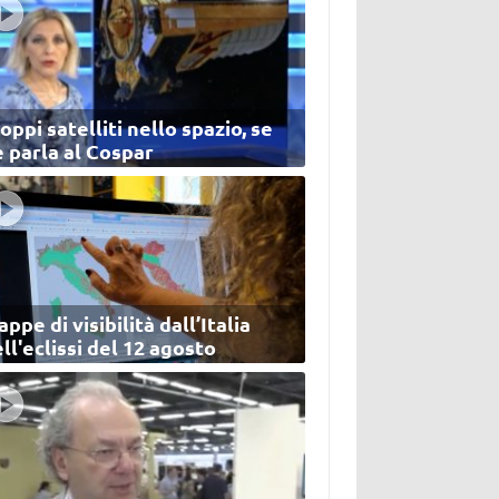
oppi satelliti nello spazio, se
 parla al Cospar
ppe di visibilità dall’Italia
ll'eclissi del 12 agosto