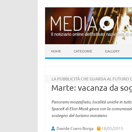
Il notiziario online dell’Istituto nazionale di 
Vai al contenuto
HOME
CATEGORIE
GALLERY
LA PUBBLICITÀ CHE GUARDA AL FUTURO D
Marte: vacanza da so
Panorami mozzafiato, località uniche in tutto
SpaceX di Elon Musk gioca con la comunicazio
sostegno del turismo marziano
Davide Coero Borga
18/05/2015