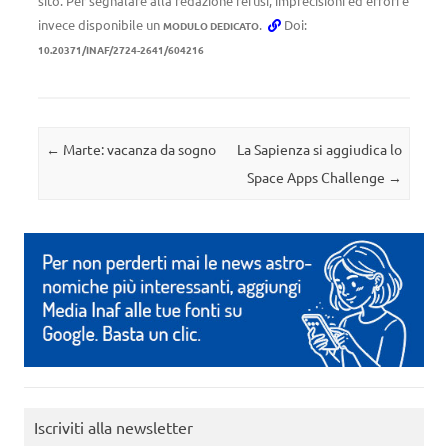
sito. Per segnalare alla redazione refusi, imprecisioni ed errori è
invece disponibile un
.
Doi:
MODULO DEDICATO
10.20371/INAF/2724-2641/604216
Navigazione articolo
←
Marte: vacanza da sogno
La Sapienza si aggiudica lo
Space Apps Challenge
→
Iscriviti alla newsletter