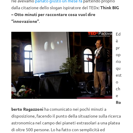
Ne avevamo
parlato giusto un mese fa
partendo proprio
dalla citazione dello slogan ispiratore del TEDx:
Think BIG
– Otto minuti per raccontare cosa vuol dire
“innovazione”
.
Ed
è
pr
op
rio
qu
est
o
ch
e
Ro
berto Ragazzoni
ha comunicato nei pochi minuti a
disposizione, facendo il punto della situazione sulla ricerca
astronomica nel campo dei pianeti extrasolari a una platea
di oltre 500 persone. Lo ha fatto con semplicità ed