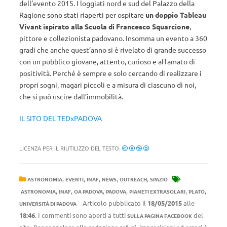
dell’evento 2015. I loggiati nord e sud del Palazzo della
Ragione sono stati riaperti per ospitare
un doppio Tableau
Vivant ispirato alla Scuola di Francesco Squarcione
,
pittore e collezionista padovano. Insomma un evento a 360
gradi che anche quest’anno si è rivelato di grande successo
con un pubblico giovane, attento, curioso e affamato di
positività. Perché è sempre e solo cercando di realizzare i
propri sogni, magari piccoli e a misura di ciascuno di noi,
che si può uscire dall’immobilità.
IL SITO DEL TEDxPADOVA
LICENZA PER IL RIUTILIZZO DEL TESTO:
,
,
,
,
,
ASTRONOMIA
EVENTI
INAF
NEWS
OUTREACH
SPAZIO
,
,
,
,
,
,
ASTRONOMIA
INAF
OA PADOVA
PADOVA
PIANETI EXTRASOLARI
PLATO
Articolo pubblicato il
18/05/2015
alle
UNIVERSITÀ DI PADOVA
18:46
. I commenti sono aperti a tutti
del
SULLA PAGINA FACEBOOK