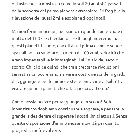
entusiasmo, ha mostrato come in soli 20 anni si è passati
dalla scoperta del primo pianeta extrasolare, 51 Peg b, alla
rilevazione dei quasi 2mila esopianeti oggi noti!
Ma non fermiamoci qui, pensiamo in grande come vuole il
motto del TEDx, e chiediamoci se li raggiungeremo mai
questi pianeti. L’Uomo, con gli aerei prima e con le sonde
spaziali poi, ha superato, in meno di 100 anni, velocità che
erano impensabili e inimmaginabili all’inizio del secolo
scorso. Chi ci dice quindi che tra altrettante rivoluzioni
terrestri non potremmo arrivare a costruire sonde in grado
di raggiungere per lo meno le stelle più vicine al Sole? E a
visitare quindi i pianeti che orbitano loro attorno?
Come possiamo fare per raggiungere lo scopo? Beh
innanzitutto dobbiamo continuare a sognare, a pensare in
grande, a desiderare di superare i nostri limiti attuali. Senza
questa disposizione d’animo nessuna civiltà per quanto
progredita può evolvere.