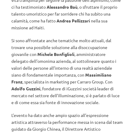
vita tranquilla per seguire la passione dell’alpinismo, come
ci ha testimoniato
Alessandro Baù
, o sfruttare il proprio
talento umoristico per far sorridere chi ha subito una
calamità, come ha fatto
Andrea Pellizzari
nella sua
missione ad Haiti.
Si sono affrontate anche tematiche molto attuali, dal
trovare una possibile soluzione alla disoccupazione
giovanile con
Michele Bonfiglioli
, amministratore
delegato dell’omonima azienda, al sottolineare quanto i
valori delle persone all’interno di una realtà aziendale
siano di fondamentale importanza, con
Massimiliano
Franz
, specialista in marketing per Carraro Group. Con
Adolfo Guzzini
, fondatore di iGuzzini società leader di
mercato nel settore dell’illuminazione, si è parlato di luce
e di come essa sia fonte di innovazione sociale.
L’evento ha dato anche ampio spazio all’espressione
artistica attraverso la performance messa in scena dal team
guidato da Giorgio Chinea, il Direttore Artistico