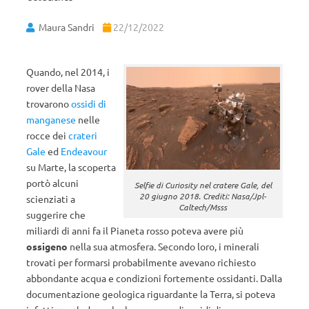
Maura Sandri
22/12/2022
Quando, nel 2014, i
rover della Nasa
trovarono
ossidi di
manganese
nelle
rocce dei
crateri
Gale
ed
Endeavour
su Marte, la scoperta
portò alcuni
Selfie di Curiosity nel cratere Gale, del
20 giugno 2018. Crediti: Nasa/Jpl-
scienziati a
Caltech/Msss
suggerire che
miliardi di anni fa il Pianeta rosso poteva avere più
ossigeno
nella sua atmosfera. Secondo loro, i minerali
trovati per formarsi probabilmente avevano richiesto
abbondante acqua e condizioni fortemente ossidanti. Dalla
documentazione geologica riguardante la Terra, si poteva