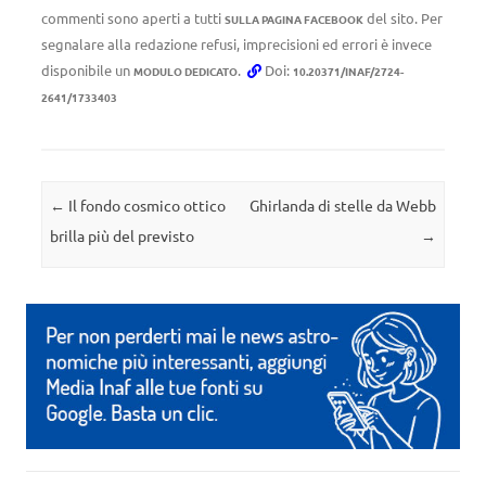
commenti sono aperti a tutti
del sito. Per
SULLA PAGINA FACEBOOK
segnalare alla redazione refusi, imprecisioni ed errori è invece
disponibile un
.
Doi:
MODULO DEDICATO
10.20371/INAF/2724-
2641/1733403
Navigazione articolo
←
Il fondo cosmico ottico
Ghirlanda di stelle da Webb
brilla più del previsto
→