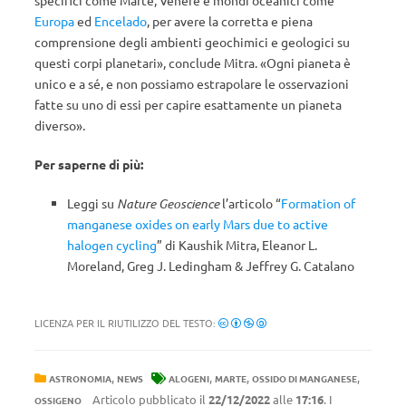
specifici come Marte, Venere e mondi oceanici come
Europa
ed
Encelado
, per avere la corretta e piena
comprensione degli ambienti geochimici e geologici su
questi corpi planetari», conclude Mitra. «Ogni pianeta è
unico e a sé, e non possiamo estrapolare le osservazioni
fatte su uno di essi per capire esattamente un pianeta
diverso».
Per saperne di più:
Leggi su
Nature Geoscience
l’articolo “
Formation of
manganese oxides on early Mars due to active
halogen cycling
” di Kaushik Mitra, Eleanor L.
Moreland, Greg J. Ledingham & Jeffrey G. Catalano
LICENZA PER IL RIUTILIZZO DEL TESTO:
,
,
,
,
ASTRONOMIA
NEWS
ALOGENI
MARTE
OSSIDO DI MANGANESE
Articolo pubblicato il
22/12/2022
alle
17:16
. I
OSSIGENO