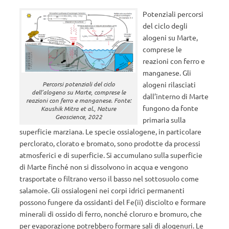
Potenziali percorsi
del ciclo degli
alogeni su Marte,
comprese le
reazioni con ferro e
manganese. Gli
alogeni rilasciati
Percorsi potenziali del ciclo
dell’alogeno su Marte, comprese le
dall’interno di Marte
reazioni con ferro e manganese. Fonte:
fungono da fonte
Kaushik Mitra et al., Nature
Geoscience, 2022
primaria sulla
superficie marziana. Le specie ossialogene, in particolare
perclorato, clorato e bromato, sono prodotte da processi
atmosferici e di superficie. Si accumulano sulla superficie
di Marte finché non si dissolvono in acqua e vengono
trasportate o filtrano verso il basso nel sottosuolo come
salamoie. Gli ossialogeni nei corpi idrici permanenti
possono fungere da ossidanti del Fe(ii) disciolto e formare
minerali di ossido di ferro, nonché cloruro e bromuro, che
per evaporazione potrebbero formare sali di alogenuri. Le