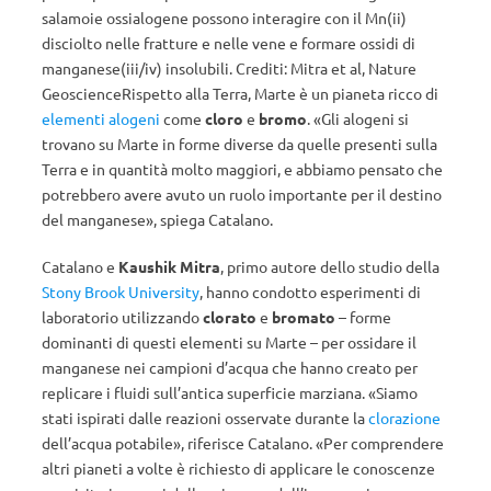
salamoie ossialogene possono interagire con il Mn(ii)
disciolto nelle fratture e nelle vene e formare ossidi di
manganese(iii/iv) insolubili. Crediti: Mitra et al, Nature
GeoscienceRispetto alla Terra, Marte è un pianeta ricco di
elementi alogeni
come
cloro
e
bromo
. «Gli alogeni si
trovano su Marte in forme diverse da quelle presenti sulla
Terra e in quantità molto maggiori, e abbiamo pensato che
potrebbero avere avuto un ruolo importante per il destino
del manganese», spiega Catalano.
Catalano e
Kaushik Mitra
, primo autore dello studio della
Stony Brook University
, hanno condotto esperimenti di
laboratorio utilizzando
clorato
e
bromato
– forme
dominanti di questi elementi su Marte – per ossidare il
manganese nei campioni d’acqua che hanno creato per
replicare i fluidi sull’antica superficie marziana. «Siamo
stati ispirati dalle reazioni osservate durante la
clorazione
dell’acqua potabile», riferisce Catalano. «Per comprendere
altri pianeti a volte è richiesto di applicare le conoscenze