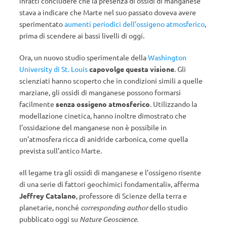
infatti concludere che la presenza di ossidi di manganese
stava a indicare che Marte nel suo passato doveva avere
sperimentato
aumenti periodici dell’ossigeno atmosferico
,
prima di scendere ai bassi livelli di oggi.
Ora, un nuovo studio sperimentale della
Washington
University di St. Louis
capovolge questa visione
. Gli
scienziati hanno scoperto che in condizioni simili a quelle
marziane, gli ossidi di manganese possono formarsi
facilmente
senza ossigeno atmosferico
. Utilizzando la
modellazione cinetica, hanno inoltre dimostrato che
l’ossidazione del manganese non è possibile in
un’atmosfera ricca di anidride carbonica, come quella
prevista sull’antico Marte.
«Il legame tra gli ossidi di manganese e l’ossigeno risente
di una serie di fattori geochimici fondamentali», afferma
Jeffrey Catalano
, professore di Scienze della terra e
planetarie, nonché
corresponding author
dello studio
pubblicato oggi su
Nature Geoscience
.