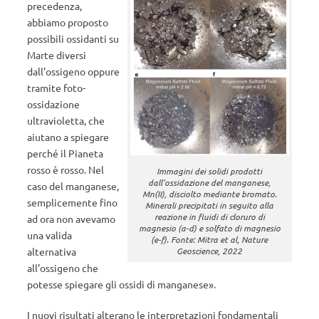
precedenza,
abbiamo proposto
possibili ossidanti su
Marte diversi
dall’ossigeno oppure
tramite foto-
ossidazione
ultravioletta, che
aiutano a spiegare
perché il Pianeta
rosso è rosso. Nel
Immagini dei solidi prodotti
dall’ossidazione del manganese,
caso del manganese,
Mn(II), disciolto mediante bromato.
semplicemente fino
Minerali precipitati in seguito alla
reazione in fluidi di cloruro di
ad ora non avevamo
magnesio (a-d) e solfato di magnesio
una valida
(e-f). Fonte: Mitra et al, Nature
alternativa
Geoscience, 2022
all’ossigeno che
potesse spiegare gli ossidi di manganese».
I nuovi risultati alterano le interpretazioni fondamentali