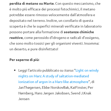
perdita di metano su Marte
. Con questo meccanismo, che
è molto più efficace dei processi fotochimici, il metano
potrebbe essere rimosso velocemente dall’atmosfera e
depositato nel terreno. Inoltre, un corollario di questa
scoperta è che le superfici minerali verificate in laboratorio
possono portare alla formazione di
sostanze chimiche
reattive
, come perossido d’idrogeno e radicali d’ossigeno,
che sono molto tossici per gli organismi viventi. Insomma:
un deserto, e pure disinfettato!
Per saperne di più:
Leggi l’articolo pubblicato su
Icarus
“
Light on windy
nights on Mars: A study of saltation-mediated
ionization of argon in a Mars-like atmosphere
”, di
JanThøgersen, Ebbe NorskovBak, KaiFinster, Per
Nørnberg, Hans Jørgen Jakobsen, Svend J.Knak
Jensen