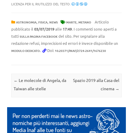
LICENZA PER IL RIUTILIZZO DEL TESTO:
,
,
,
Articolo
ASTRONOMIA
FISICA
NEWS
MARTE
METANO
pubblicato il
03/07/2019
alle
17:49
. I commenti sono aperti a
tutti
del sito. Per segnalare alla
SULLA PAGINA FACEBOOK
redazione refusi, imprecisioni ed errori è invece disponibile un
.
Doi:
MODULO DEDICATO
10.20371/INAF/2724-2641/1676230
Navigazione articolo
←
Le molecole di Angela, da
Spazio 2019 alla Casa del
Taiwan alle stelle
cinema
→