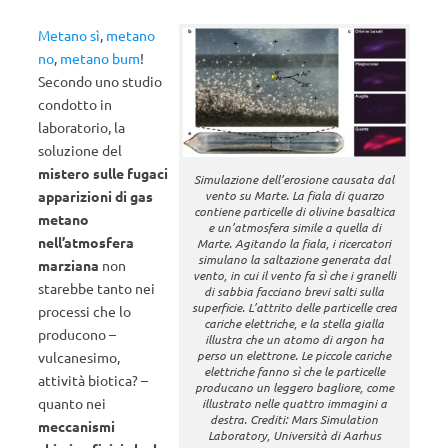
Metano sì
,
metano
no
,
metano bum
!
Secondo uno studio
condotto in
laboratorio, la
soluzione del
mistero sulle fugaci
Simulazione dell’erosione causata dal
vento su Marte. La fiala di quarzo
apparizioni di gas
contiene particelle di olivine basaltica
metano
e un’atmosfera simile a quella di
nell’atmosfera
Marte. Agitando la fiala, i ricercatori
simulano la saltazione generata dal
marziana
non
vento, in cui il vento fa sì che i granelli
starebbe tanto nei
di sabbia facciano brevi salti sulla
superficie. L’attrito delle particelle crea
processi che lo
cariche elettriche, e la stella gialla
producono –
illustra che un atomo di argon ha
perso un elettrone. Le piccole cariche
vulcanesimo,
elettriche fanno sì che le particelle
attività biotica? –
producano un leggero bagliore, come
quanto nei
illustrato nelle quattro immagini a
destra. Crediti: Mars Simulation
meccanismi
Laboratory, Università di Aarhus