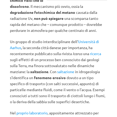
chimico fisici che lo
dissolvono
. Il meccanismo più ovvio, ossia la
degradazione fotochimica del metano
causata dalla
radiazione Uv,
non può spiegare
una scomparsa tanto
rapida del metano che – comunque prodotto – dovrebbe
perdurare in atmosfera per qualche centinaio di anni.
Un gruppo di studio interdisciplinare dell’
Università di
Aarhus
, la seconda città danese per importanza, ha
recentemente pubblicato sulla rivista
Icarus
una
ricerca
sugli effetti di un processo ben conosciuto dai geologi
sulla Terra, ma finora sottovalutato nelle dinamiche
marziane: la
saltazione
. Con
saltazione
in idrogeologia
s’identifica un
fenomeno erosivo
dovuto a un tipo
specifico di trasporto (con salti successivi, appunto) di
particelle mediante fluidi, come il vento o l’acqua. Esempi
conosciuti a tutti sono il trasporto di ciottoli lungo i fiumi,
o la deriva della sabbia sulle superfici desertiche.
Nel
proprio laboratorio
, appositamente attrezzato per