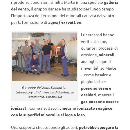
riprodurre condizioni simili a Marte in una speciale
galleria
del vento
, il gruppo danese ha studiato per lungo tempo
l’importanza dell’erosione dei minerali causata dal vento
per la formazione di
superfici reattive
.
I ricercatori hanno
verificato che,
durante i processi di
erosione,
minerali
analoghi a quelli
rinvenibili su Marte
– come basalto e
plagioclasio –
Il gruppo del Mars Simulation
possono essere
Laboratory all’Università di Aarhus, in
ossidati
, mentre
i
Danimarca. Crediti: Ua
gas possono essere
ionizzati
. Come risultato,
il metano ionizzato reagisce
con le superfici minerali e si lega a loro
.
Una scoperta che, secondo gli autori,
potrebbe spiegare la