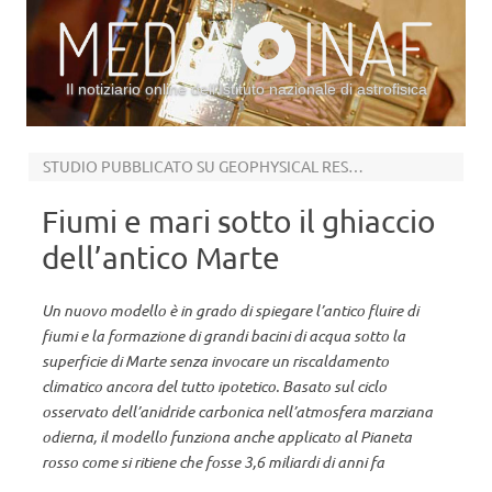
Il notiziario online dell’Istituto nazionale di astrofisica
Vai al contenuto
STUDIO PUBBLICATO SU GEOPHYSICAL RESEARCH PLANETS
Fiumi e mari sotto il ghiaccio
dell’antico Marte
Un nuovo modello è in grado di spiegare l’antico fluire di
fiumi e la formazione di grandi bacini di acqua sotto la
superficie di Marte senza invocare un riscaldamento
climatico ancora del tutto ipotetico. Basato sul ciclo
osservato dell’anidride carbonica nell’atmosfera marziana
odierna, il modello funziona anche applicato al Pianeta
rosso come si ritiene che fosse 3,6 miliardi di anni fa