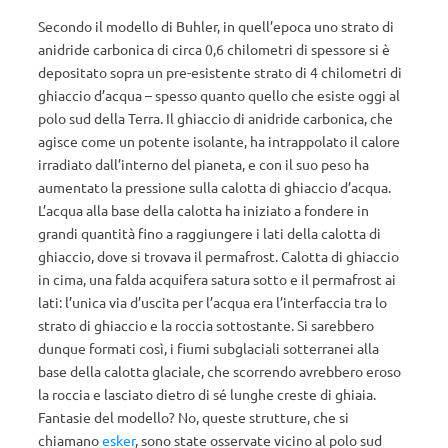
Secondo il modello di Buhler, in quell’epoca uno strato di
anidride carbonica di circa 0,6 chilometri di spessore si è
depositato sopra un pre-esistente strato di 4 chilometri di
ghiaccio d’acqua – spesso quanto quello che esiste oggi al
polo sud della Terra. Il ghiaccio di anidride carbonica, che
agisce come un potente isolante, ha intrappolato il calore
irradiato dall’interno del pianeta, e con il suo peso ha
aumentato la pressione sulla calotta di ghiaccio d’acqua.
L’acqua alla base della calotta ha iniziato a fondere in
grandi quantità fino a raggiungere i lati della calotta di
ghiaccio, dove si trovava il permafrost. Calotta di ghiaccio
in cima, una falda acquifera satura sotto e il permafrost ai
lati: l’unica via d’uscita per l’acqua era l’interfaccia tra lo
strato di ghiaccio e la roccia sottostante. Si sarebbero
dunque formati così, i fiumi subglaciali sotterranei alla
base della calotta glaciale, che scorrendo avrebbero eroso
la roccia e lasciato dietro di sé lunghe creste di ghiaia.
Fantasie del modello? No, queste strutture, che si
chiamano
esker
, sono state osservate vicino al polo sud