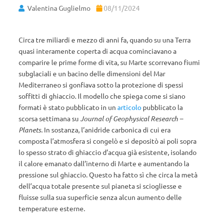
Valentina Guglielmo
08/11/2024
Circa tre miliardi e mezzo di anni fa, quando su una Terra
quasi interamente coperta di acqua cominciavano a
comparire le prime forme di vita, su Marte scorrevano fiumi
subglaciali e un bacino delle dimensioni del Mar
Mediterraneo si gonfiava sotto la protezione di spessi
soffitti di ghiaccio. Il modello che spiega come si siano
formati è stato pubblicato in un
articolo
pubblicato la
scorsa settimana su
Journal of Geophysical Research –
Planets.
In sostanza, l’anidride carbonica di cui era
composta l’atmosfera si congelò e si depositò ai poli sopra
lo spesso strato di ghiaccio d’acqua già esistente, isolando
il calore emanato dall’interno di Marte e aumentando la
pressione sul ghiaccio. Questo ha fatto sì che circa la metà
dell’acqua totale presente sul pianeta si sciogliesse e
fluisse sulla sua superficie senza alcun aumento delle
temperature esterne.