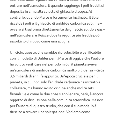
entrare nell’atmosfera. E quando raggiunge i poli freddi, si
deposita in cima alla calotta di ghiaccio d’acqua. Al
contrario, quando Marte è fortemente inclinato, il Sole
riscalda i poli e il ghiaccio di anidride carbonica sublima –
ovvero si trasforma direttamente da ghiaccio solido a gas –
nell’atmosfera, e fluisce dove la regolite più fredda può
assorbirlo di nuovo come una spugna.
Un ciclo, questo, che sarebbe riproducibile e verificabile
con il modello di Buhler per il Marte di oggi, e che l’autore
ha voluto verificare nel periodo in cui il pianeta aveva
un’atmosfera di anidride carbonica molto più densa – circa
3,6 miliardi di anni fa appunto. Un’epoca cruciale per il
pianeta, in cui non solo l’anidride carbonica ha iniziato a
collassare, ma hanno avuto origine anche molte reti
fluviali. Se e come le due cose siano legate, però, è ancora
oggetto di discussione nella comunità scientifica. Ma non
per l’autore di questo studio, che con il suo modello è
riuscito a trovare una spiegazione. Vediamo come.