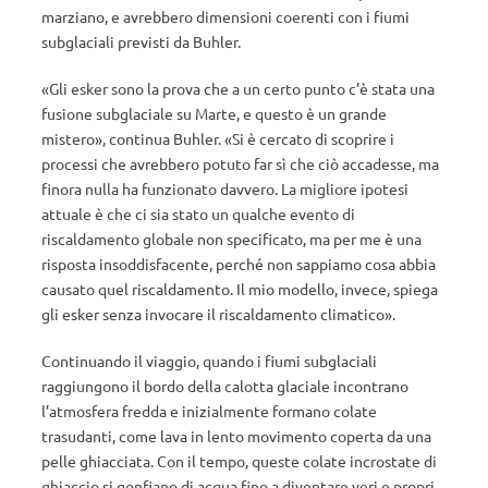
marziano, e avrebbero dimensioni coerenti con i fiumi
subglaciali previsti da Buhler.
«Gli esker sono la prova che a un certo punto c’è stata una
fusione subglaciale su Marte, e questo è un grande
mistero», continua Buhler. «Si è cercato di scoprire i
processi che avrebbero potuto far sì che ciò accadesse, ma
finora nulla ha funzionato davvero. La migliore ipotesi
attuale è che ci sia stato un qualche evento di
riscaldamento globale non specificato, ma per me è una
risposta insoddisfacente, perché non sappiamo cosa abbia
causato quel riscaldamento. Il mio modello, invece, spiega
gli esker senza invocare il riscaldamento climatico».
Continuando il viaggio, quando i fiumi subglaciali
raggiungono il bordo della calotta glaciale incontrano
l’atmosfera fredda e inizialmente formano colate
trasudanti, come lava in lento movimento coperta da una
pelle ghiacciata. Con il tempo, queste colate incrostate di
ghiaccio si gonfiano di acqua fino a diventare veri e propri