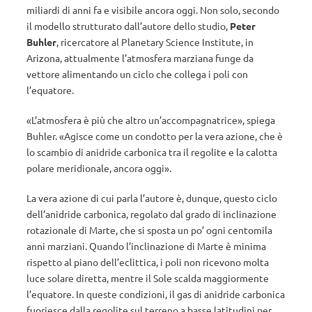
miliardi di anni fa e visibile ancora oggi. Non solo, secondo
il modello strutturato dall’autore dello studio,
Peter
Buhler
, ricercatore al Planetary Science Institute, in
Arizona, attualmente l’atmosfera marziana funge da
vettore alimentando un ciclo che collega i poli con
l’equatore.
«L’atmosfera è più che altro un’accompagnatrice», spiega
Buhler. «Agisce come un condotto per la vera azione, che è
lo scambio di anidride carbonica tra il regolite e la calotta
polare meridionale, ancora oggi».
La vera azione di cui parla l’autore è, dunque, questo ciclo
dell’anidride carbonica, regolato dal grado di inclinazione
rotazionale di Marte, che si sposta un po’ ogni centomila
anni marziani. Quando l’inclinazione di Marte è minima
rispetto al piano dell’eclittica, i poli non ricevono molta
luce solare diretta, mentre il Sole scalda maggiormente
l’equatore. In queste condizioni, il gas di anidride carbonica
fuoriesce dalla regolite sul terreno a basse latitudini per