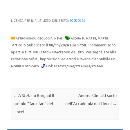
LICENZA PER IL RIUTILIZZO DEL TESTO:
,
,
,
ASTRONOMIA
GEOLOGIA
NEWS
ACQUA SU MARTE
MARTE
Articolo pubblicato il
08/11/2024
alle
17:58
. I commenti sono
aperti a tutti
del sito. Per segnalare alla
SULLA PAGINA FACEBOOK
redazione refusi, imprecisioni ed errori è invece disponibile un
.
Doi:
MODULO DEDICATO
10.20371/INAF/2724-2641/1761046
Navigazione articolo
←
A Stefano Borgani il
Andrea Cimatti socio
premio “Tartufari” dei
dell’Accademia dei Lincei
→
Lincei