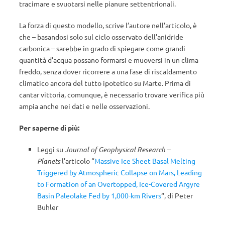
tracimare e svuotarsi nelle pianure settentrionali.
La forza di questo modello, scrive l’autore nell’articolo, è
che – basandosi solo sul ciclo osservato dell’anidride
carbonica – sarebbe in grado di spiegare come grandi
quantità d’acqua possano formarsi e muoversi in un clima
freddo, senza dover ricorrere a una fase di riscaldamento
climatico ancora del tutto ipotetico su Marte. Prima di
cantar vittoria, comunque, è necessario trovare verifica più
ampia anche nei dati e nelle osservazioni.
Per saperne di più:
Leggi su
Journal of Geophysical Research –
Planets
l’articolo “
Massive Ice Sheet Basal Melting
Triggered by Atmospheric Collapse on Mars, Leading
to Formation of an Overtopped, Ice-Covered Argyre
Basin Paleolake Fed by 1,000-km Rivers
“, di Peter
Buhler