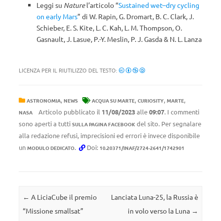
Leggi su
Nature
l’articolo “
Sustained wet–dry cycling
on early Mars
” di W. Rapin, G. Dromart, B. C. Clark, J.
Schieber, E. S. Kite, L. C. Kah, L. M. Thompson, O.
Gasnault, J. Lasue, P.-Y. Meslin, P. J. Gasda & N. L. Lanza
LICENZA PER IL RIUTILIZZO DEL TESTO:
,
,
,
,
ASTRONOMIA
NEWS
ACQUA SU MARTE
CURIOSITY
MARTE
Articolo pubblicato il
11/08/2023
alle
09:07
. I commenti
NASA
sono aperti a tutti
del sito. Per segnalare
SULLA PAGINA FACEBOOK
alla redazione refusi, imprecisioni ed errori è invece disponibile
un
.
Doi:
MODULO DEDICATO
10.20371/INAF/2724-2641/1742901
Navigazione articolo
←
A LiciaCube il premio
Lanciata Luna-25, la Russia è
“Missione smallsat”
in volo verso la Luna
→