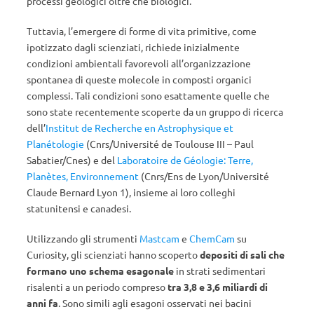
processi geologici oltre che biologici.
Tuttavia, l’emergere di forme di vita primitive, come
ipotizzato dagli scienziati, richiede inizialmente
condizioni ambientali favorevoli all’organizzazione
spontanea di queste molecole in composti organici
complessi. Tali condizioni sono esattamente quelle che
sono state recentemente scoperte da un gruppo di ricerca
dell’
Institut de Recherche en Astrophysique et
Planétologie
(Cnrs/Université de Toulouse III – Paul
Sabatier/Cnes) e del
Laboratoire de Géologie: Terre,
Planètes, Environnement
(Cnrs/Ens de Lyon/Université
Claude Bernard Lyon 1), insieme ai loro colleghi
statunitensi e canadesi.
Utilizzando gli strumenti
Mastcam
e
ChemCam
su
Curiosity, gli scienziati hanno scoperto
depositi di sali che
formano uno schema esagonale
in strati sedimentari
risalenti a un periodo compreso
tra 3,8 e 3,6 miliardi di
anni fa
. Sono simili agli esagoni osservati nei bacini