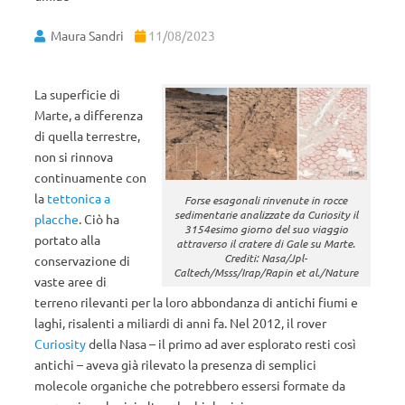
Maura Sandri
11/08/2023
La superficie di
Marte, a differenza
di quella terrestre,
non si rinnova
continuamente con
la
tettonica a
Forse esagonali rinvenute in rocce
sedimentarie analizzate da Curiosity il
placche
. Ciò ha
3154esimo giorno del suo viaggio
portato alla
attraverso il cratere di Gale su Marte.
Crediti: Nasa/Jpl-
conservazione di
Caltech/Msss/Irap/Rapin et al./Nature
vaste aree di
terreno rilevanti per la loro abbondanza di antichi fiumi e
laghi, risalenti a miliardi di anni fa. Nel 2012, il rover
Curiosity
della Nasa – il primo ad aver esplorato resti così
antichi – aveva già rilevato la presenza di semplici
molecole organiche che potrebbero essersi formate da