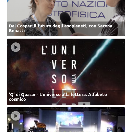
Dal Cospar: il futuro degli esopianeti, con Serena
Benatti
‘Q’ di Quasar - L'universo alla lettera. Alfabeto
cosmico