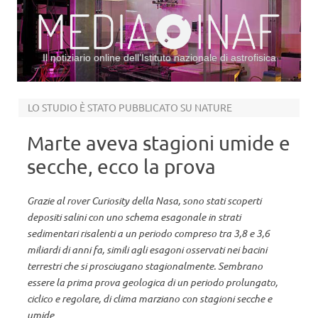
Il notiziario online dell’Istituto nazionale di astrofisica
Vai al contenuto
LO STUDIO È STATO PUBBLICATO SU NATURE
Marte aveva stagioni umide e
secche, ecco la prova
Grazie al rover Curiosity della Nasa, sono stati scoperti
depositi salini con uno schema esagonale in strati
sedimentari risalenti a un periodo compreso tra 3,8 e 3,6
miliardi di anni fa, simili agli esagoni osservati nei bacini
terrestri che si prosciugano stagionalmente. Sembrano
essere la prima prova geologica di un periodo prolungato,
ciclico e regolare, di clima marziano con stagioni secche e
umide